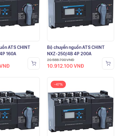
guồn ATS CHINT
Bộ chuyển nguồn ATS CHINT
4P 160A
NXZ-250/4B 4P 200A
20.588.700
VNĐ
VNĐ
10.912.100
VNĐ
-47%