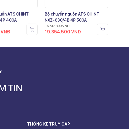
guồn ATS CHINT
Bộ chuyển nguồn ATS CHINT
 4P 400A
NXZ-630/4B 4P 500A
36.517.800
VNĐ
0
VNĐ
19.354.500
VNĐ
Y
M TIN
THỐNG KÊ TRUY CẬP