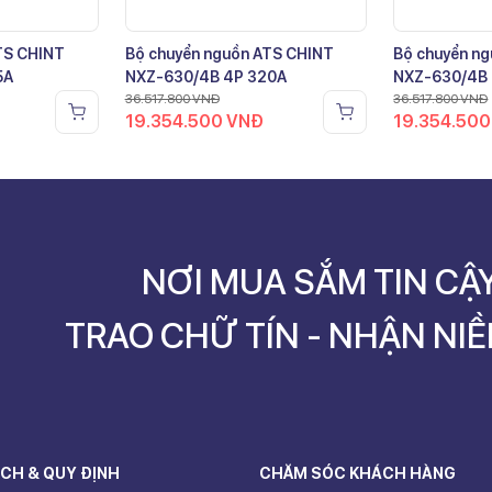
TS CHINT
Bộ chuyển nguồn ATS CHINT
Bộ chuyển n
5A
NXZ-630/4B 4P 320A
NXZ-630/4B
36.517.800
VNĐ
36.517.800
VNĐ
19.354.500
VNĐ
19.354.50
NƠI MUA SẮM TIN CẬ
TRAO CHỮ TÍN - NHẬN NIỀ
CH & QUY ĐỊNH
CHĂM SÓC KHÁCH HÀNG