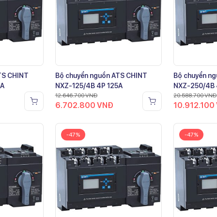
TS CHINT
Bộ chuyển nguồn ATS CHINT
Bộ chuyển n
0A
NXZ-125/4B 4P 125A
NXZ-250/4B 
12.646.700
VNĐ
20.588.700
VNĐ
6.702.800
VNĐ
10.912.100
-47%
-47%