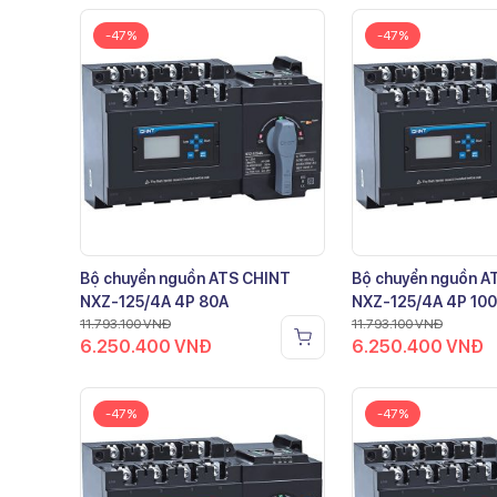
-47%
-47%
Bộ chuyển nguồn ATS CHINT
Bộ chuyển nguồn A
NXZ-125/4A 4P 80A
NXZ-125/4A 4P 10
11.793.100
VNĐ
11.793.100
VNĐ
6.250.400
VNĐ
6.250.400
VNĐ
-47%
-47%