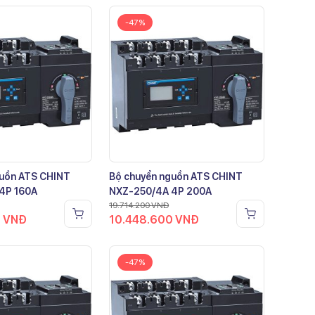
-47%
guồn ATS CHINT
Bộ chuyển nguồn ATS CHINT
4P 160A
NXZ-250/4A 4P 200A
19.714.200
VNĐ
0
VNĐ
10.448.600
VNĐ
-47%