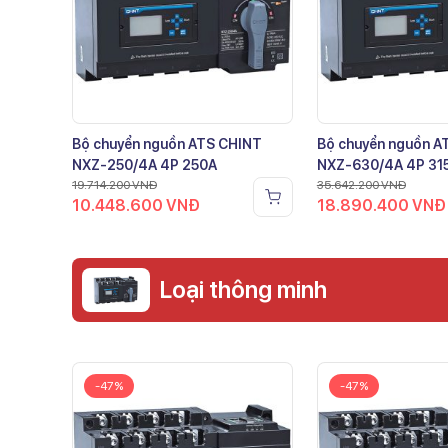
Bộ chuyển nguồn ATS CHINT
Bộ chuyển nguồn A
NXZ-250/4A 4P 250A
NXZ-630/4A 4P 31
19.714.200
VNĐ
35.642.200
VNĐ
10.448.600
VNĐ
18.890.400
VNĐ
Loại thông minh
-47%
-47%