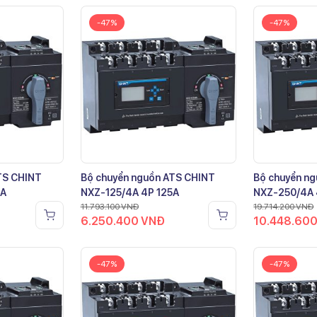
-47%
-47%
TS CHINT
Bộ chuyển nguồn ATS CHINT
Bộ chuyển n
0A
NXZ-125/4A 4P 125A
NXZ-250/4A 
11.793.100
VNĐ
19.714.200
VNĐ
6.250.400
VNĐ
10.448.60
-47%
-47%