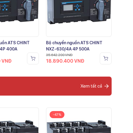
guồn ATS CHINT
Bộ chuyển nguồn ATS CHINT
 4P 400A
NXZ-630/4A 4P 500A
35.642.200
VNĐ
0
VNĐ
18.890.400
VNĐ
Xem tất cả
-47%