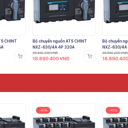
TS CHINT
Bộ chuyển nguồn ATS CHINT
Bộ chuyển n
5A
NXZ-630/4A 4P 320A
NXZ-630/4A
35.642.200
VNĐ
35.642.200
VNĐ
18.890.400
VNĐ
18.890.40
-47%
-47%