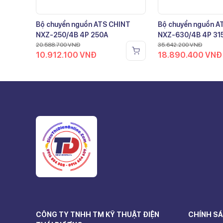
Bộ chuyển nguồn ATS CHINT
Bộ chuyển nguồn A
NXZ-250/4B 4P 250A
NXZ-630/4B 4P 31
20.588.700
VNĐ
35.642.200
VNĐ
10.912.100
VNĐ
18.890.400
VNĐ
CÔNG TY TNHH TM KỸ THUẬT ĐIỆN
CHÍNH SÁ