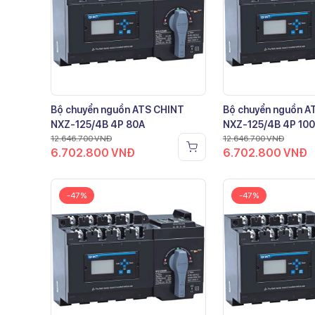
Bộ chuyển nguồn ATS CHINT
Bộ chuyển nguồn A
NXZ-125/4B 4P 80A
NXZ-125/4B 4P 10
12.646.700
VNĐ
12.646.700
VNĐ
6.702.800
VNĐ
6.702.800
VNĐ
-47%
-47%