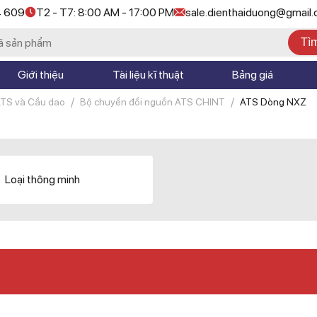
4 609
T2 - T7: 8:00 AM - 17:00 PM
sale.dienthaiduong@gmail
Tì
Giới thiệu
Tài liệu kĩ thuật
Bảng giá
ATS và Cầu dao
Bộ chuyển đổi nguồn ATS CHINT
ATS Dòng NXZ
Loại thông minh