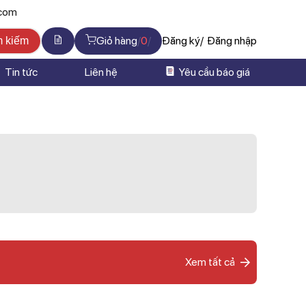
.com
Giỏ hàng
0
Đăng ký
Đăng nhập
m kiếm
Tin tức
Liên hệ
Yêu cầu báo giá
Xem tất cả