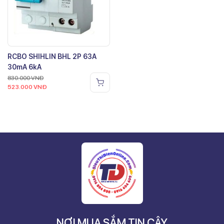
RCBO SHIHLIN BHL 2P 63A
30mA 6kA
830.000
VNĐ
523.000
VNĐ
NƠI MUA SẮM TIN CẬY