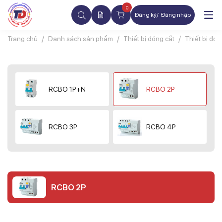
0
Đăng ký
Đăng nhập
Trang chủ
Danh sách sản phẩm
Thiết bị đóng cắt
Thiết bị đó
RCBO 1P+N
RCBO 2P
RCBO 3P
RCBO 4P
RCBO 2P