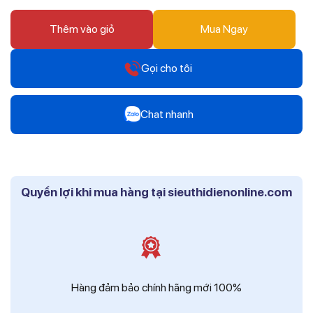
Thêm vào giỏ
Mua Ngay
Gọi cho tôi
Hotline
Chat nhanh
0912 607 808
Zalo
Hotline
Mr Trâm - Điện Thái Dương
0916 804 808
Quyền lợi khi mua hàng tại sieuthidienonline.com
Zalo
Hotline
Ms Phi - Điện Thái Dương
0819 604 609
Zalo
Ms Hồng - Điện Thái Dương
Hàng đảm bảo chính hãng mới 100%