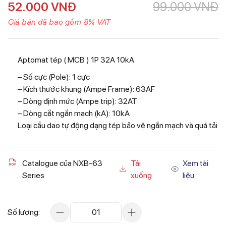
52.000
VNĐ
99.000
VNĐ
Giá bán đã bao gồm 8% VAT
Aptomat tép ( MCB ) 1P 32A 10kA
– Số cực (Pole): 1 cực
– Kích thước khung (Ampe Frame): 63AF
– Dòng định mức (Ampe trip): 32AT
– Dòng cắt ngắn mạch (kA): 10kA
Loại cầu dao tự động dạng tép bảo vệ ngắn mạch và quá tải
Catalogue của NXB-63
Tải
Xem tài
Series
xuống
liệu
Số lượng:
01