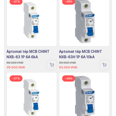
-47%
-48%
Aptomat tép MCB CHINT
Aptomat tép MCB CHINT
NXB-63 1P 6A 6kA
NXB-63H 1P 6A 10kA
66.000
VNĐ
99.000
VNĐ
35.000
VNĐ
52.000
VNĐ
-47%
-48%