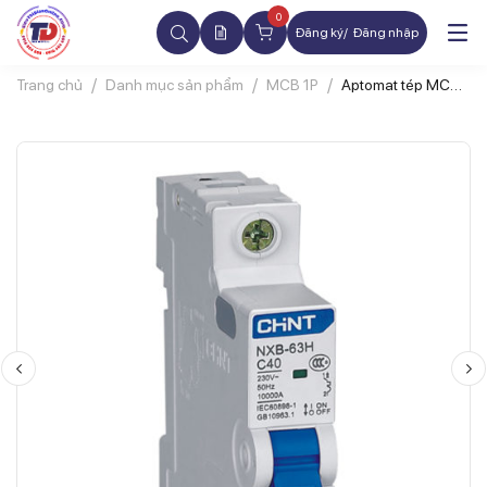
0
Đăng ký
Đăng nhập
Trang chủ
Danh mục sản phẩm
MCB 1P
Aptomat tép MCB
CHINT NXB-63H
1P 32A 10kA