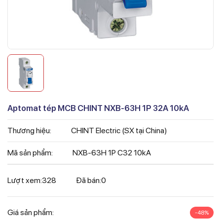
Aptomat tép MCB CHINT NXB-63H 1P 32A 10kA
Thương hiệu:
CHINT Electric (SX tại China)
Mã sản phẩm:
NXB-63H 1P C32 10kA
Lượt xem:
328
Đã bán:
0
Giá sản phẩm:
-48%