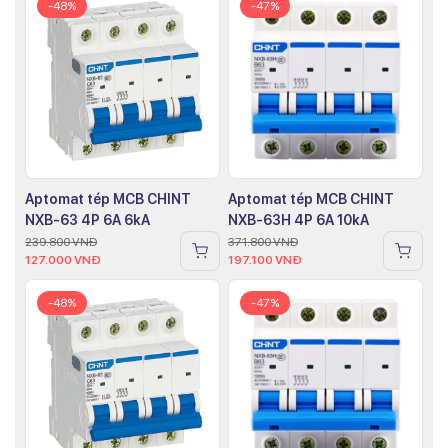
-48%
-47%
Aptomat tép MCB CHINT
Aptomat tép MCB CHINT
NXB-63 4P 6A 6kA
NXB-63H 4P 6A 10kA
239.800
VNĐ
371.800
VNĐ
127.000
VNĐ
197.100
VNĐ
-48%
-47%