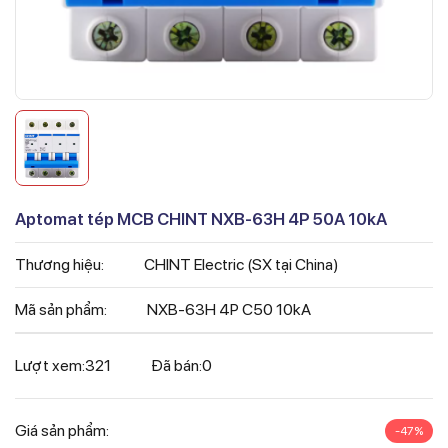
Aptomat tép MCB CHINT NXB-63H 4P 50A 10kA
Thương hiệu:
CHINT Electric (SX tại China)
Mã sản phẩm:
NXB-63H 4P C50 10kA
Lượt xem:
321
Đã bán:
0
Giá sản phẩm:
-47%