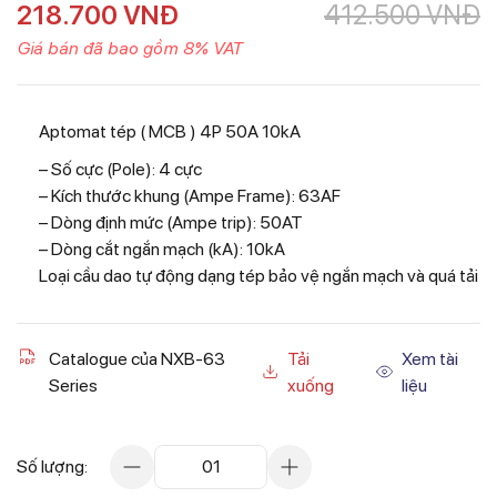
218.700
VNĐ
412.500
VNĐ
Giá bán đã bao gồm 8% VAT
Aptomat tép ( MCB ) 4P 50A 10kA
– Số cực (Pole): 4 cực
– Kích thước khung (Ampe Frame): 63AF
– Dòng định mức (Ampe trip): 50AT
– Dòng cắt ngắn mạch (kA): 10kA
Loại cầu dao tự động dạng tép bảo vệ ngắn mạch và quá tải
Catalogue của NXB-63
Tải
Xem tài
Series
xuống
liệu
Số lượng:
01