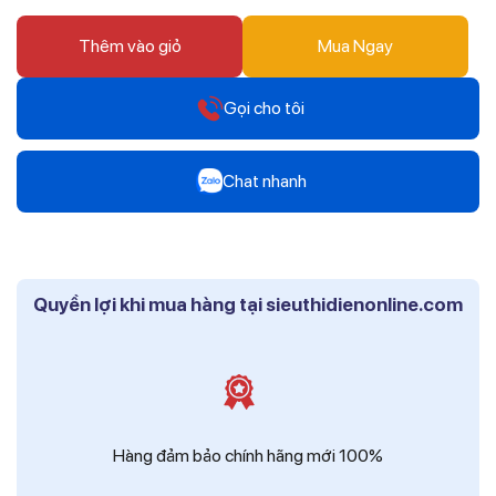
Thêm vào giỏ
Mua Ngay
Gọi cho tôi
Hotline
Chat nhanh
0912 607 808
Zalo
Hotline
Mr Trâm - Điện Thái Dương
0916 804 808
Quyền lợi khi mua hàng tại sieuthidienonline.com
Zalo
Hotline
Ms Phi - Điện Thái Dương
0819 604 609
Zalo
Ms Hồng - Điện Thái Dương
Hàng đảm bảo chính hãng mới 100%