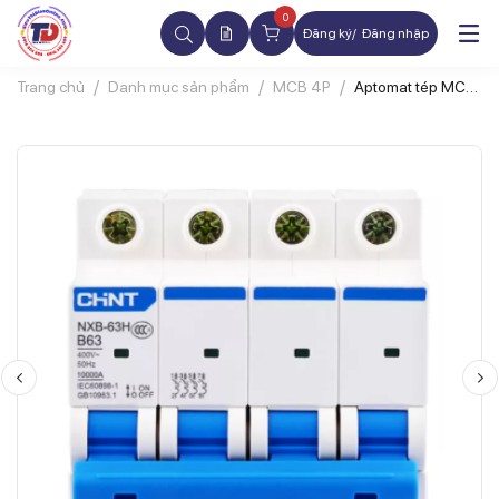
0
Đăng ký
Đăng nhập
Trang chủ
Danh mục sản phẩm
MCB 4P
Aptomat tép MCB
CHINT NXB-63H
4P 50A 10kA