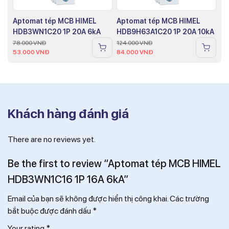
Aptomat tép MCB HIMEL
Aptomat tép MCB HIMEL
HDB3WN1C20 1P 20A 6kA
HDB9H63A1C20 1P 20A 10kA
78.000
VNĐ
124.000
VNĐ
53.000
VNĐ
84.000
VNĐ
Khách hàng đánh giá
There are no reviews yet.
Be the first to review “Aptomat tép MCB HIMEL
HDB3WN1C16 1P 16A 6kA”
Email của bạn sẽ không được hiển thị công khai.
Các trường
bắt buộc được đánh dấu
*
Your rating
*