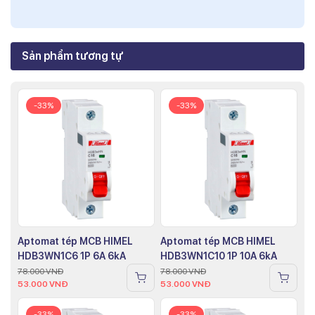
Sản phẩm tương tự
-33%
-33%
Aptomat tép MCB HIMEL
Aptomat tép MCB HIMEL
HDB3WN1C6 1P 6A 6kA
HDB3WN1C10 1P 10A 6kA
78.000
VNĐ
78.000
VNĐ
53.000
VNĐ
53.000
VNĐ
-33%
-33%