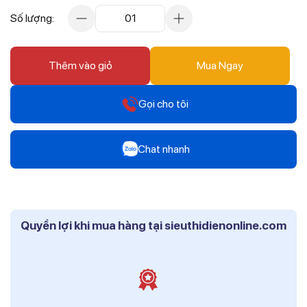
Số lượng:
01
Thêm vào giỏ
Mua Ngay
Gọi cho tôi
Hotline
Chat nhanh
0912 607 808
Zalo
Hotline
Mr Trâm - Điện Thái Dương
0916 804 808
Quyền lợi khi mua hàng tại sieuthidienonline.com
Zalo
Hotline
Ms Phi - Điện Thái Dương
0819 604 609
Zalo
Ms Hồng - Điện Thái Dương