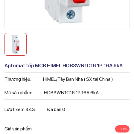
Aptomat tép MCB HIMEL HDB3WN1C16 1P 16A 6kA
Thương hiệu:
HIMEL/Tây Ban Nha ( SX tại China )
Mã sản phẩm:
HDB3WN1C16 1P 16A 6kA
Lượt xem:
443
Đã bán:
0
Giá sản phẩm:
-33%