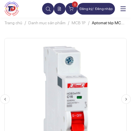
0
Đăng ký
Đăng nhập
Trang chủ
Danh mục sản phẩm
MCB 1P
Aptomat tép MCB
HIMEL
HDB3WN1C16 1P
16A 6kA