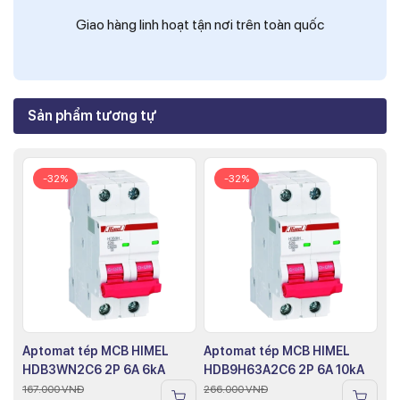
Giao hàng linh hoạt tận nơi trên toàn quốc
Sản phẩm tương tự
-32%
-32%
Aptomat tép MCB HIMEL
Aptomat tép MCB HIMEL
HDB3WN2C6 2P 6A 6kA
HDB9H63A2C6 2P 6A 10kA
167.000
VNĐ
266.000
VNĐ