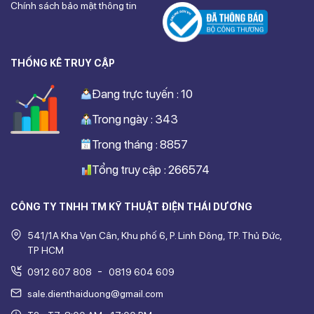
Chính sách bảo mật thông tin
THỐNG KÊ TRUY CẬP
Đang trực tuyến : 10
Trong ngày : 343
Trong tháng : 8857
Tổng truy cập : 266574
CÔNG TY TNHH TM KỸ THUẬT ĐIỆN THÁI DƯƠNG
541/1A Kha Vạn Cân, Khu phố 6, P. Linh Đông, TP. Thủ Đức,
TP HCM
-
0912 607 808
0819 604 609
sale.dienthaiduong@gmail.com