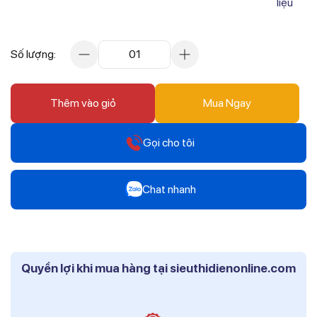
liệu
Số lượng:
01
Thêm vào giỏ
Mua Ngay
Gọi cho tôi
Hotline
Chat nhanh
0912 607 808
Zalo
Hotline
Mr Trâm - Điện Thái Dương
0916 804 808
Quyền lợi khi mua hàng tại sieuthidienonline.com
Zalo
Hotline
Ms Phi - Điện Thái Dương
0819 604 609