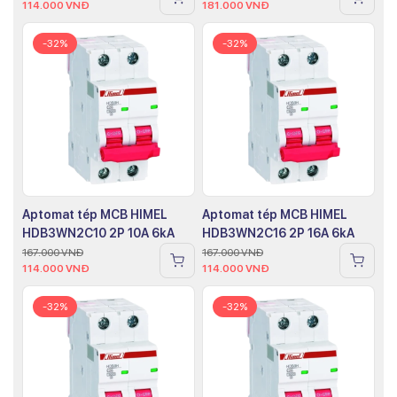
114.000
VNĐ
181.000
VNĐ
-32%
-32%
Aptomat tép MCB HIMEL
Aptomat tép MCB HIMEL
HDB3WN2C10 2P 10A 6kA
HDB3WN2C16 2P 16A 6kA
167.000
VNĐ
167.000
VNĐ
114.000
VNĐ
114.000
VNĐ
-32%
-32%