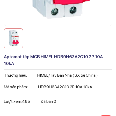
Aptomat tép MCB HIMEL HDB9H63A2C10 2P 10A
10kA
Thương hiệu:
HIMEL/Tây Ban Nha ( SX tại China )
Mã sản phẩm:
HDB9H63A2C10 2P 10A 10kA
Lượt xem:
465
Đã bán:
0