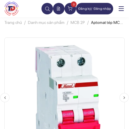
0
Đăng ký
Đăng nhập
Trang chủ
Danh mục sản phẩm
MCB 2P
Aptomat tép MCB
HIMEL
HDB9H63A2C10
2P 10A 10kA