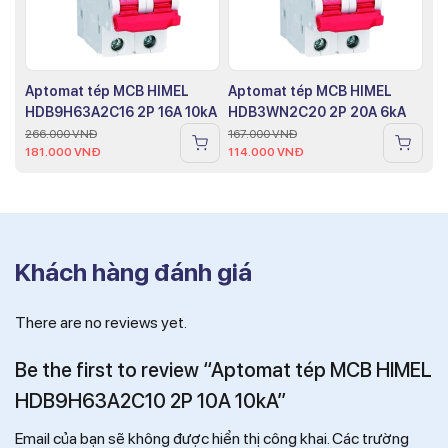
Aptomat tép MCB HIMEL
Aptomat tép MCB HIMEL
HDB9H63A2C16 2P 16A 10kA
HDB3WN2C20 2P 20A 6kA
266.000
VNĐ
167.000
VNĐ
181.000
VNĐ
114.000
VNĐ
Khách hàng đánh giá
There are no reviews yet.
Be the first to review “Aptomat tép MCB HIMEL
HDB9H63A2C10 2P 10A 10kA”
Email của bạn sẽ không được hiển thị công khai.
Các trường