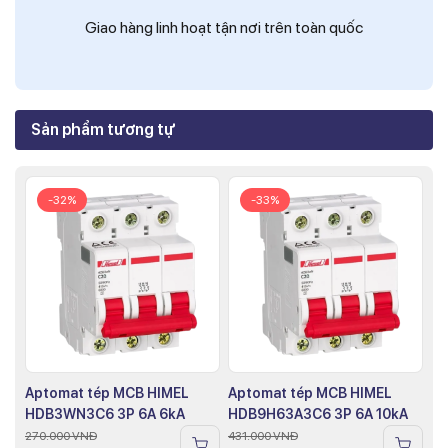
Giao hàng linh hoạt tận nơi trên toàn quốc
Sản phẩm tương tự
-32%
-33%
Aptomat tép MCB HIMEL
Aptomat tép MCB HIMEL
HDB3WN3C6 3P 6A 6kA
HDB9H63A3C6 3P 6A 10kA
270.000
VNĐ
431.000
VNĐ