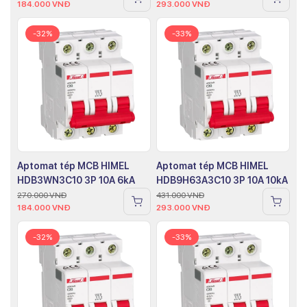
184.000
VNĐ
293.000
VNĐ
-32%
-33%
Aptomat tép MCB HIMEL
Aptomat tép MCB HIMEL
HDB3WN3C10 3P 10A 6kA
HDB9H63A3C10 3P 10A 10kA
270.000
VNĐ
431.000
VNĐ
184.000
VNĐ
293.000
VNĐ
-32%
-33%