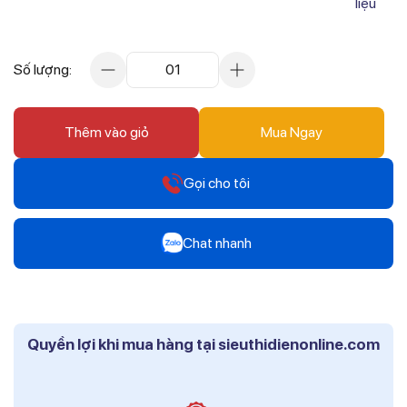
liệu
Số lượng:
01
Thêm vào giỏ
Mua Ngay
Gọi cho tôi
Hotline
Chat nhanh
0912 607 808
Zalo
Hotline
Mr Trâm - Điện Thái Dương
0916 804 808
Quyền lợi khi mua hàng tại sieuthidienonline.com
Zalo
Hotline
Ms Phi - Điện Thái Dương
0819 604 609