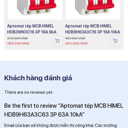
Aptomat tép MCB HIMEL
Aptomat tép MCB HIMEL
HDB3WN3C16 3P 16A 6kA
HDB9H63A3C16 3P 16A 10kA
270.000
VNĐ
431.000
VNĐ
184.000
VNĐ
293.000
VNĐ
Khách hàng đánh giá
There are no reviews yet.
Be the first to review “Aptomat tép MCB HIMEL
HDB9H63A3C63 3P 63A 10kA”
Email của bạn sẽ không được hiển thị công khai.
Các trường