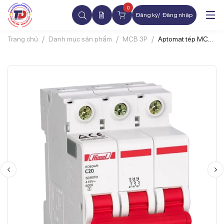
0
Đăng ký
Đăng nhập
Trang chủ
Danh mục sản phẩm
MCB 3P
Aptomat tép MCB
HIMEL
HDB9H63A3C63
3P 63A 10kA