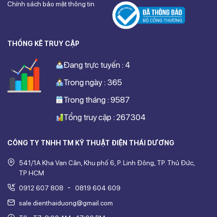
Chính sách bảo mật thông tin
THỐNG KÊ TRUY CẬP
Đang trực tuyến : 4
Trong ngày : 365
Trong tháng : 9587
Tổng truy cập : 267304
CÔNG TY TNHH TM KỸ THUẬT ĐIỆN THÁI DƯƠNG
541/1A Kha Vạn Cân, Khu phố 6, P. Linh Đông, TP. Thủ Đức,
TP HCM
-
0912 607 808
0819 604 609
sale.dienthaiduong@gmail.com