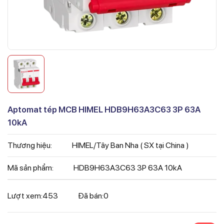
Aptomat tép MCB HIMEL HDB9H63A3C63 3P 63A
10kA
Thương hiệu:
HIMEL/Tây Ban Nha ( SX tại China )
Mã sản phẩm:
HDB9H63A3C63 3P 63A 10kA
Lượt xem:
453
Đã bán:
0