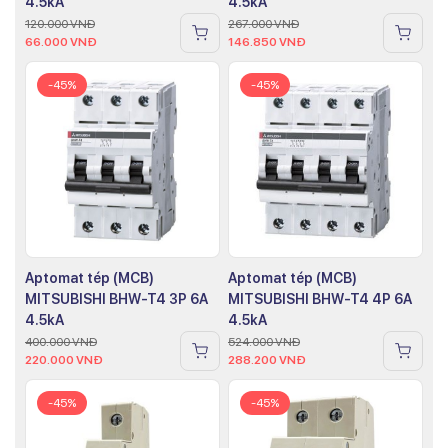
4.5kA
4.5kA
120.000
VNĐ
267.000
VNĐ
66.000
VNĐ
146.850
VNĐ
-45%
-45%
Aptomat tép (MCB)
Aptomat tép (MCB)
MITSUBISHI BHW-T4 3P 6A
MITSUBISHI BHW-T4 4P 6A
4.5kA
4.5kA
400.000
VNĐ
524.000
VNĐ
220.000
VNĐ
288.200
VNĐ
-45%
-45%