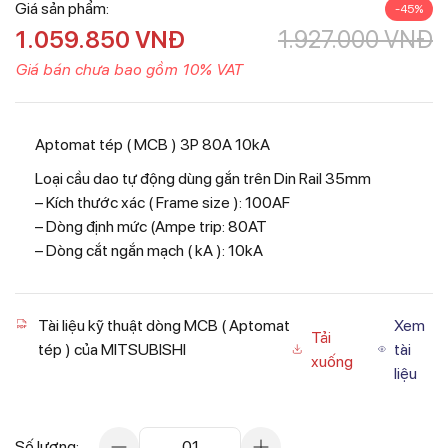
Giá sản phẩm:
-45%
1.059.850
VNĐ
1.927.000
VNĐ
Giá bán chưa bao gồm 10% VAT
Aptomat tép ( MCB ) 3P 80A 10kA
Loại cầu dao tự động dùng gắn trên Din Rail 35mm
– Kích thước xác ( Frame size ): 100AF
– Dòng định mức (Ampe trip: 80AT
– Dòng cắt ngắn mạch ( kA ): 10kA
Tài liệu kỹ thuật dòng MCB ( Aptomat
Xem
Tải
tép ) của MITSUBISHI
tài
xuống
liệu
Số lượng:
01