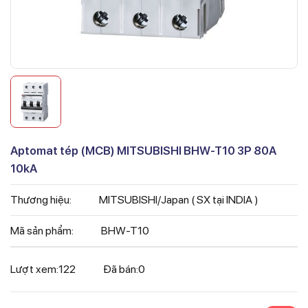
Aptomat tép (MCB) MITSUBISHI BHW-T10 3P 80A
10kA
Thương hiệu:
MITSUBISHI/Japan ( SX tại INDIA )
Mã sản phẩm:
BHW-T10
Lượt xem:
122
Đã bán:
0