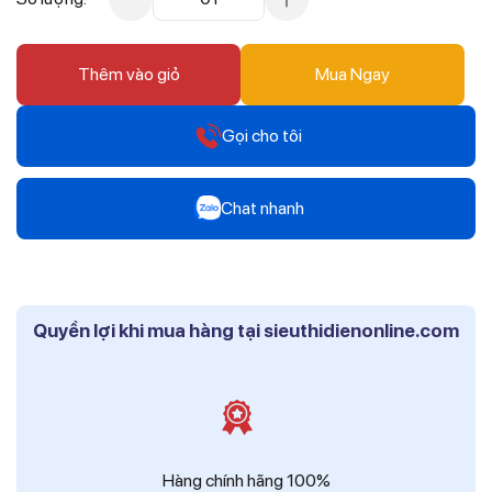
Thêm vào giỏ
Mua Ngay
Gọi cho tôi
Hotline
Chat nhanh
0912 607 808
Zalo
Hotline
Mr Trâm - Điện Thái Dương
0916 804 808
Quyền lợi khi mua hàng tại sieuthidienonline.com
Zalo
Hotline
Ms Phi - Điện Thái Dương
0819 604 609
Zalo
Ms Hồng - Điện Thái Dương
Hàng chính hãng 100%