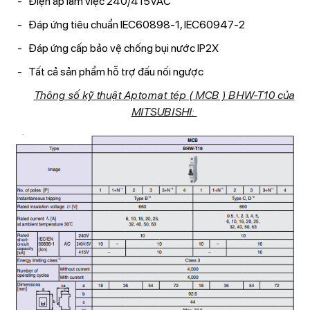
Điện áp làm việc 240/415VAC
Đáp ứng tiêu chuẩn IEC60898-1, IEC60947-2
Đáp ứng cấp bảo vệ chống bụi nước IP2X
Tất cả sản phẩm hỗ trợ đấu nối ngược
Thông số kỹ thuật Aptomat tép ( MCB ) BHW-T10 của
MITSUBISHI: