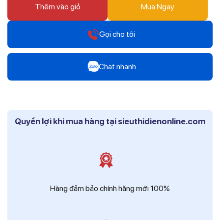
Thêm vào giỏ
Mua Ngay
Gọi cho tôi
Hotline
Chat nhanh
0912 607 808
Zalo
Hotline
Mr Trâm - Điện Thái Dương
0916 804 808
Quyền lợi khi mua hàng tại sieuthidienonline.com
Zalo
Hotline
Ms Phi - Điện Thái Dương
0819 604 609
Zalo
Ms Hồng - Điện Thái Dương
Hàng đảm bảo chính hãng mới 100%