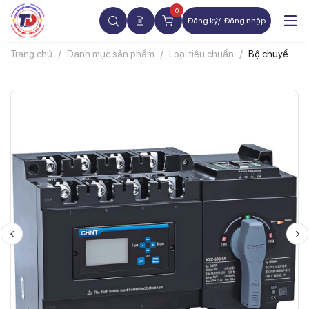
0
Đăng ký
Đăng nhập
Trang chủ
Danh mục sản phẩm
Loại tiêu chuẩn
Bộ chuyển
nguồn ATS
CHINT
NXZ-
630/4A 4P
630A