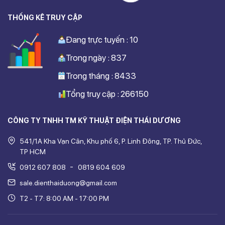
THỐNG KÊ TRUY CẬP
Đang trực tuyến : 10
Trong ngày : 837
Trong tháng : 8433
Tổng truy cập : 266150
CÔNG TY TNHH TM KỸ THUẬT ĐIỆN THÁI DƯƠNG
541/1A Kha Vạn Cân, Khu phố 6, P. Linh Đông, TP. Thủ Đức,
TP HCM
-
0912 607 808
0819 604 609
sale.dienthaiduong@gmail.com
T2 - T7: 8:00 AM - 17:00 PM