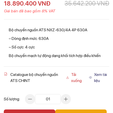
18.890.400
VNĐ
35.642.200
VNĐ
Giá bán đã bao gồm 8% VAT
Bộ chuyển nguồn ATS NXZ-630/4A 4P 630A
– Dòng định mức: 630A
– Số cực: 4 cực
Bộ chuyển mạch tự động dạng khối tích hợp điều khiển
Catalogue bộ chuyển nguồn
Tải
Xem tài
ATS CHINT
xuống
liệu
Số lượng:
01