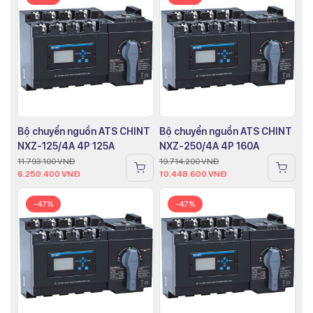
Bộ chuyển nguồn ATS CHINT
Bộ chuyển nguồn ATS CHINT
NXZ-125/4A 4P 125A
NXZ-250/4A 4P 160A
11.793.100
VNĐ
19.714.200
VNĐ
6.250.400
VNĐ
10.448.600
VNĐ
-47%
-47%