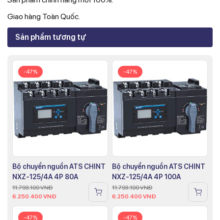
Giao hàng Toàn Quốc.
Sản phẩm tương tự
-47%
-47%
Bộ chuyển nguồn ATS CHINT
Bộ chuyển nguồn ATS CHINT
NXZ-125/4A 4P 80A
NXZ-125/4A 4P 100A
11.793.100
VNĐ
11.793.100
VNĐ
6.250.400
VNĐ
6.250.400
VNĐ
-47%
-47%