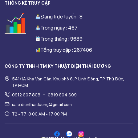
THỐNG KÊ TRUY CẬP
Đang trực tuyến : 8
Trong ngày : 467
Trong tháng : 9689
Tổng truy cập : 267406
CÔNG TY TNHH TM KỸ THUẬT ĐIỆN THÁI DƯƠNG
541/1A Kha Vạn Cân, Khu phố 6, P. Linh Đông, TP. Thủ Đức,
TP HCM
-
0912 607 808
0819 604 609
sale.dienthaiduong@gmail.com
T2 - T7: 8:00 AM - 17:00 PM