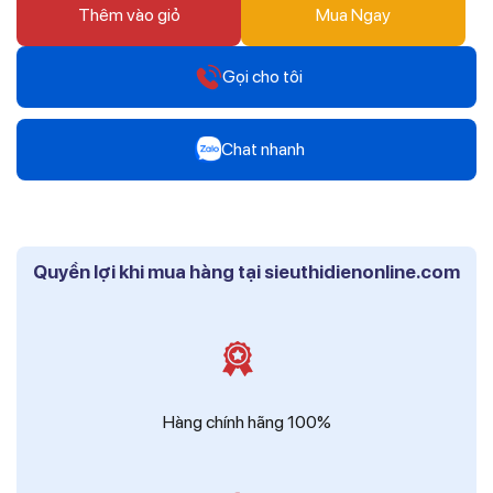
Thêm vào giỏ
Mua Ngay
Gọi cho tôi
Hotline
Chat nhanh
0912 607 808
Zalo
Hotline
Mr Trâm - Điện Thái Dương
0916 804 808
Quyền lợi khi mua hàng tại sieuthidienonline.com
Zalo
Hotline
Ms Phi - Điện Thái Dương
0819 604 609
Zalo
Ms Hồng - Điện Thái Dương
Hàng chính hãng 100%