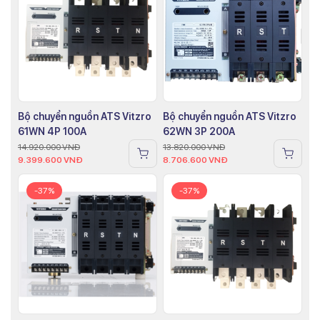
Bộ chuyển nguồn ATS Vitzro
Bộ chuyển nguồn ATS Vitzro
61WN 4P 100A
62WN 3P 200A
14.920.000
VNĐ
13.820.000
VNĐ
9.399.600
VNĐ
8.706.600
VNĐ
-37%
-37%