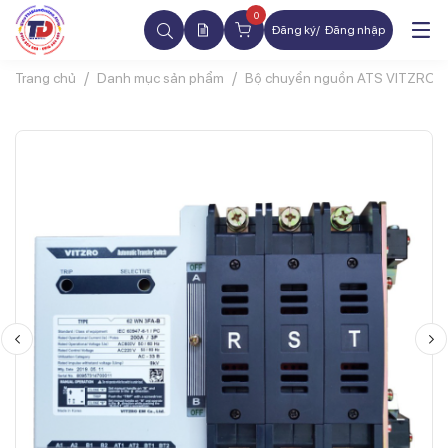
0
Đăng ký
Đăng nhập
Trang chủ
Danh mục sản phẩm
Bộ chuyển nguồn ATS VITZRO