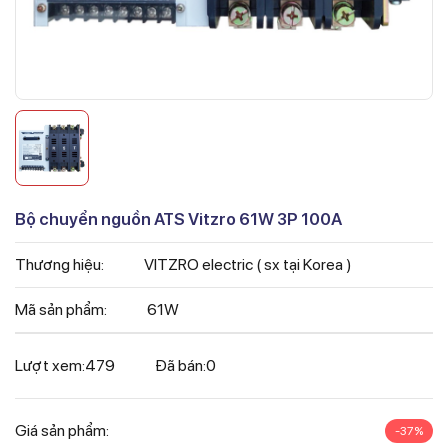
Bộ chuyển nguồn ATS Vitzro 61W 3P 100A
Thương hiệu:
VITZRO electric ( sx tại Korea )
Mã sản phẩm:
61W
Lượt xem:
479
Đã bán:
0
Giá sản phẩm:
-37%