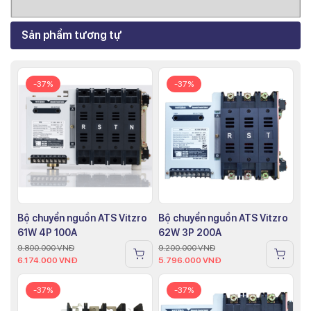
Sản phẩm tương tự
-37%
-37%
Bộ chuyển nguồn ATS Vitzro
Bộ chuyển nguồn ATS Vitzro
61W 4P 100A
62W 3P 200A
9.800.000
VNĐ
9.200.000
VNĐ
6.174.000
VNĐ
5.796.000
VNĐ
-37%
-37%