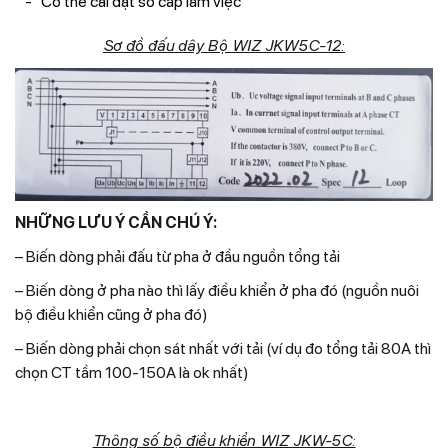
Có thể cài đặt số cấp làm việc
Sơ đồ đấu dây Bộ WIZ JKW5C-12:
NHỮNG LƯU Ý CẦN CHÚ Ý:
– Biến dòng phải đấu từ pha ở đầu nguồn tổng tải
– Biến dòng ở pha nào thì lấy điều khiển ở pha đó (nguồn nuôi
bộ điều khiển cũng ở pha đó)
– Biến dòng phải chọn sát nhất với tải (ví dụ đo tổng tải 80A thì
chọn CT tầm 100-150A là ok nhất)
Thông số bộ điều khiển WIZ JKW-5C: