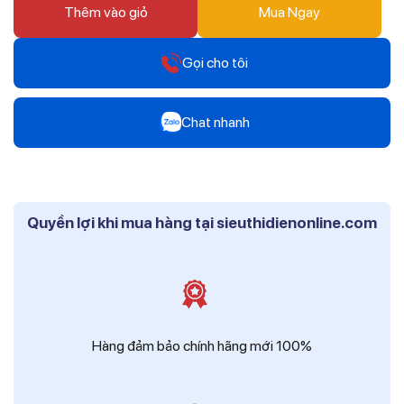
Thêm vào giỏ
Mua Ngay
Gọi cho tôi
Hotline
Chat nhanh
0912 607 808
Zalo
Hotline
Mr Trâm - Điện Thái Dương
0916 804 808
Quyền lợi khi mua hàng tại sieuthidienonline.com
Zalo
Hotline
Ms Phi - Điện Thái Dương
0819 604 609
Zalo
Ms Hồng - Điện Thái Dương
Hàng đảm bảo chính hãng mới 100%