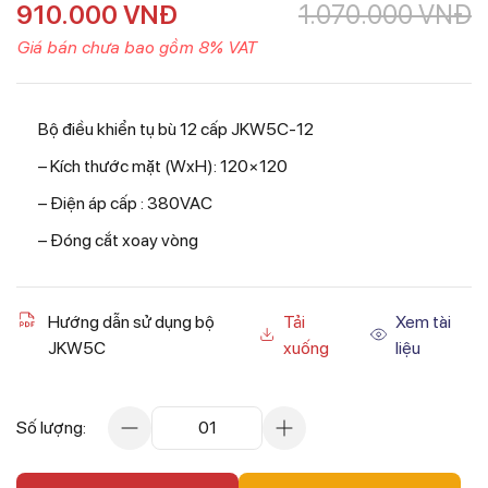
910.000
VNĐ
1.070.000
VNĐ
Giá bán chưa bao gồm 8% VAT
Bộ điều khiển tụ bù 12 cấp JKW5C-12
– Kích thước mặt (WxH): 120×120
– Điện áp cấp : 380VAC
– Đóng cắt xoay vòng
Hướng dẫn sử dụng bộ
Tải
Xem tài
JKW5C
xuống
liệu
Số lượng:
01