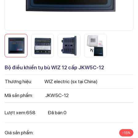
Bộ điều khiển tụ bù WIZ 12 cấp JKW5C-12
Thương hiệu:
WIZ electric (sx tại China)
Mã sản phẩm:
JKW5C-12
Lượt xem:
658
Đã bán:
0
Giá sản phẩm:
-15%