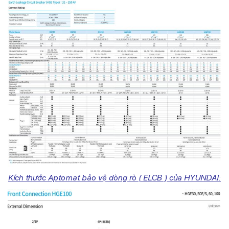
Kích thước Aptomat bảo vệ dòng rò ( ELCB ) của HYUNDAI: