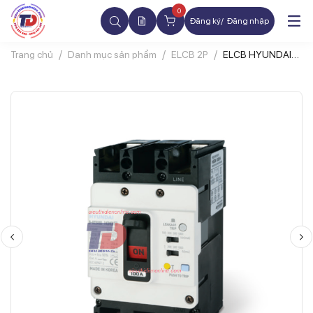
0
Đăng ký
Đăng nhập
Trang chủ
Danh mục sản phẩm
ELCB 2P
ELCB HYUNDAI
HGE100S 2P 16A
1.3.5.1000mA
50kA