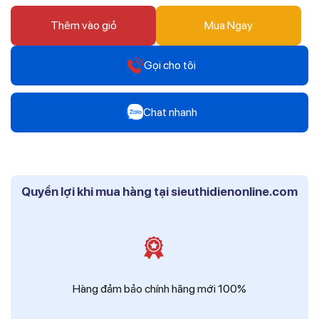
Thêm vào giỏ
Mua Ngay
Gọi cho tôi
Hotline
Chat nhanh
0912 607 808
Zalo
Hotline
Mr Trâm - Điện Thái Dương
0916 804 808
Quyền lợi khi mua hàng tại sieuthidienonline.com
Zalo
Hotline
Ms Phi - Điện Thái Dương
0819 604 609
Zalo
Ms Hồng - Điện Thái Dương
Hàng đảm bảo chính hãng mới 100%