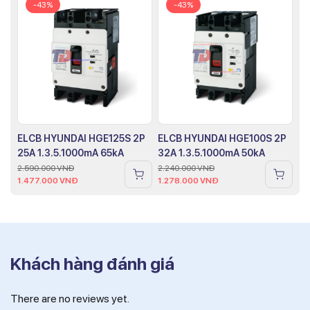
-43%
-43%
ELCB HYUNDAI HGE125S 2P
ELCB HYUNDAI HGE100S 2P
25A 1.3.5.1000mA 65kA
32A 1.3.5.1000mA 50kA
2.590.000
VNĐ
2.240.000
VNĐ
1.477.000
VNĐ
1.278.000
VNĐ
Khách hàng đánh giá
There are no reviews yet.