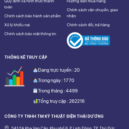
Quy định và hình thức thanh
Hướng dẫn mua hàng
toán
Chính sách vận chuyển, giao
Chính sách bảo hành sản phẩm
nhận
Xử lý khiếu nại
Chính sách đổi, trả hàng
Chính sách bảo mật thông tin
THỐNG KÊ TRUY CẬP
Đang trực tuyến : 20
Trong ngày : 1770
Trong tháng : 4499
Tổng truy cập : 262216
CÔNG TY TNHH TM KỸ THUẬT ĐIỆN THÁI DƯƠNG
541/1A Kha Vạn Cân, Khu phố 6, P. Linh Đông, TP. Thủ Đức,