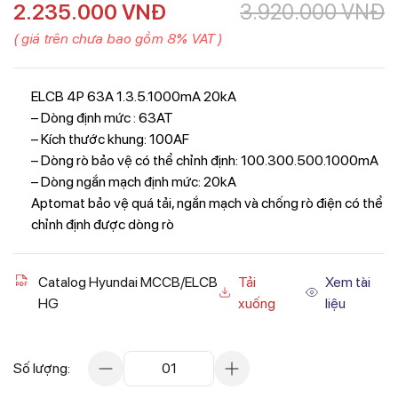
2.235.000
VNĐ
3.920.000
VNĐ
( giá trên chưa bao gồm 8% VAT )
ELCB 4P 63A 1.3.5.1000mA 20kA
– Dòng định mức : 63AT
– Kích thước khung: 100AF
– Dòng rò bảo vệ có thể chỉnh định: 100.300.500.1000mA
– Dòng ngắn mạch định mức: 20kA
Aptomat bảo vệ quá tải, ngắn mạch và chống rò điện có thể
chỉnh định được dòng rò
Catalog Hyundai MCCB/ELCB
Tải
Xem tài
HG
xuống
liệu
Số lượng:
01