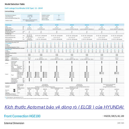
Kích thước Aptomat bảo vệ dòng rò ( ELCB ) của HYUNDAI: