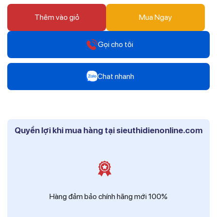
Thêm vào giỏ
Mua Ngay
Gọi cho tôi
Hotline
Chat nhanh
0912 607 808
Zalo
Hotline
Mr Trâm - Điện Thái Dương
0916 804 808
Quyền lợi khi mua hàng tại sieuthidienonline.com
Zalo
Hotline
Ms Phi - Điện Thái Dương
0819 604 609
Zalo
Ms Hồng - Điện Thái Dương
Hàng đảm bảo chính hãng mới 100%