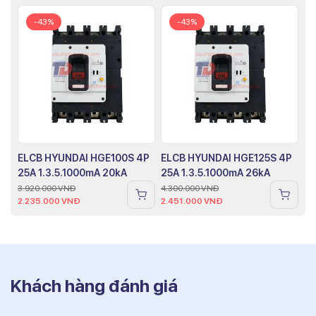
-43%
-43%
ELCB HYUNDAI HGE100S 4P
ELCB HYUNDAI HGE125S 4P
25A 1.3.5.1000mA 20kA
25A 1.3.5.1000mA 26kA
3.920.000
VNĐ
4.300.000
VNĐ
2.235.000
VNĐ
2.451.000
VNĐ
Khách hàng đánh giá