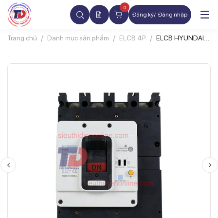
0
Đăng ký
Đăng nhập
Trang chủ
Danh mục sản phẩm
ELCB 4P
ELCB HYUNDAI
HGE100S 4P 63A
1.3.5.1000mA
20kA