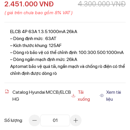
2.451.000
VNĐ
4.300.000
VNĐ
( giá trên chưa bao gồm 8% VAT )
ELCB 4P 63A 1.3.5.1000mA 26kA
– Dòng định mức : 63AT
– Kích thước khung: 125AF
– Dòng rò bảo vệ có thể chỉnh định: 100.300.500.1000mA
– Dòng ngắn mạch định mức: 26kA
Aptomat bảo vệ quá tải, ngắn mạch và chống rò điện có thể
chỉnh định được dòng rò
Catalog Hyundai MCCB/ELCB
Tải
Xem tài
HG
xuống
liệu
Số lượng:
01