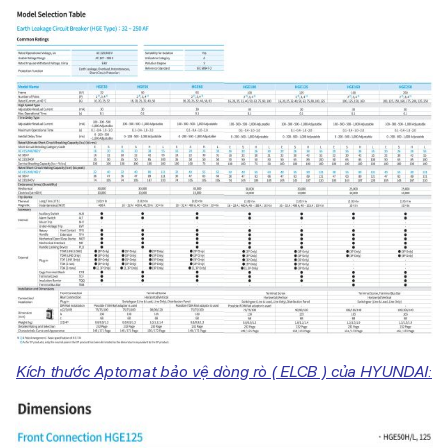
Kích thước Aptomat bảo vệ dòng rò ( ELCB ) của HYUNDAI: