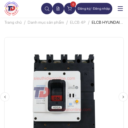
0
Đăng ký
Đăng nhập
Trang chủ
Danh mục sản phẩm
ELCB 4P
ELCB HYUNDAI
HGE400S 4P
300A
1.3.5.1000mA
65kA