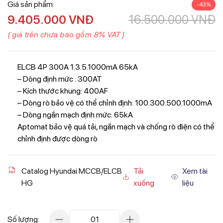
Giá sản phẩm:
-43%
9.405.000
VNĐ
16.500.000
VNĐ
( giá trên chưa bao gồm 8% VAT )
ELCB 4P 300A 1.3.5.1000mA 65kA
– Dòng định mức : 300AT
– Kích thước khung: 400AF
– Dòng rò bảo vệ có thể chỉnh định: 100.300.500.1000mA
– Dòng ngắn mạch định mức: 65kA
Aptomat bảo vệ quá tải, ngắn mạch và chống rò điện có thể
chỉnh định được dòng rò
Catalog Hyundai MCCB/ELCB
Tải
Xem tài
HG
xuống
liệu
Số lượng:
01