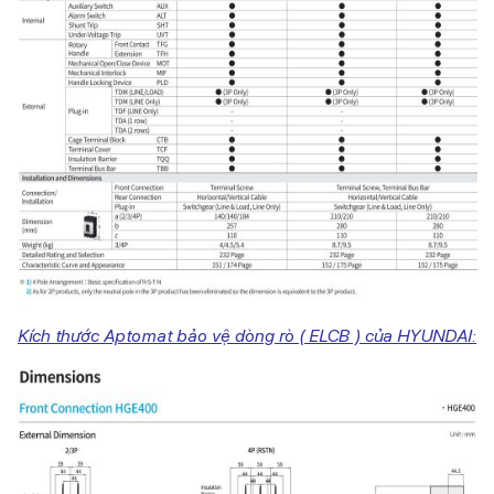
Kích thước Aptomat bảo vệ dòng rò ( ELCB ) của HYUNDAI: