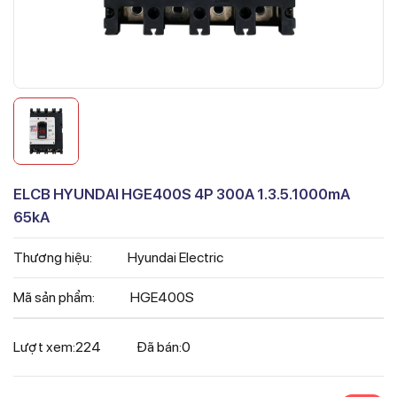
ELCB HYUNDAI HGE400S 4P 300A 1.3.5.1000mA
65kA
Thương hiệu:
Hyundai Electric
Mã sản phẩm:
HGE400S
Lượt xem:
224
Đã bán:
0