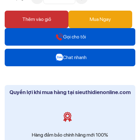
Thêm vào giỏ
Mua Ngay
Gọi cho tôi
Hotline
Chat nhanh
0912 607 808
Zalo
Hotline
Mr Trâm - Điện Thái Dương
0916 804 808
Quyền lợi khi mua hàng tại sieuthidienonline.com
Zalo
Hotline
Ms Phi - Điện Thái Dương
0819 604 609
Zalo
Ms Hồng - Điện Thái Dương
Hàng đảm bảo chính hãng mới 100%