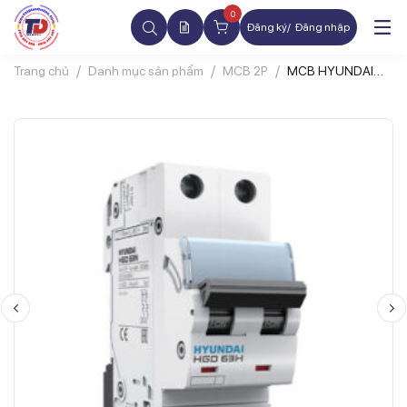
0
Đăng ký
Đăng nhập
Trang chủ
Danh mục sản phẩm
MCB 2P
MCB HYUNDAI
HGD63H 2P 63A
10kA