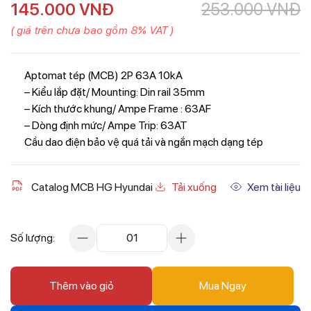
145.000
VNĐ
253.000
VNĐ
( giá trên chưa bao gồm 8% VAT )
Aptomat tép (MCB) 2P 63A 10kA
– Kiểu lắp đặt/ Mounting: Din rail 35mm
– Kích thước khung/ Ampe Frame : 63AF
– Dòng định mức/ Ampe Trip: 63AT
Cầu dao điện bảo vệ quá tải và ngắn mạch dạng tép
Catalog MCB HG Hyundai
Tải xuống
Xem tài liệu
Số lượng:
01
Thêm vào giỏ
Mua Ngay