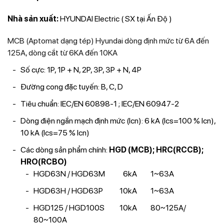
Nhà sản xuất:
HYUNDAI Electric ( SX tại Ấn Độ )
MCB (Aptomat dạng tép) Hyundai dòng định mức từ 6A đến
125A, dòng cắt từ 6KA đến 10KA
Số cực: 1P, 1P + N, 2P, 3P, 3P + N, 4P
Đường cong đặc tuyến: B, C, D
Tiêu chuẩn: IEC/EN 60898-1 ; IEC/EN 60947-2
Dòng điện ngắn mạch định mức (Icn): 6 kA (Ics=100 % Icn),
10 kA (Ics=75 % Icn)
Các dòng sản phẩm chính:
HGD (MCB); HRC(RCCB);
HRO(RCBO)
HGD63N / HGD63M 6kA 1~63A
HGD63H / HGD63P 10kA 1~63A
HGD125 / HGD100S 10kA 80~125A/
80~100A