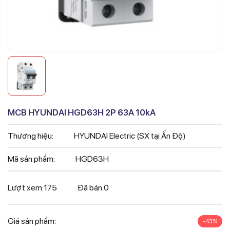
MCB HYUNDAI HGD63H 2P 63A 10kA
Thương hiệu:
HYUNDAI Electric (SX tại Ấn Độ)
Mã sản phẩm:
HGD63H
Lượt xem:
175
Đã bán:
0
Giá sản phẩm:
-43%