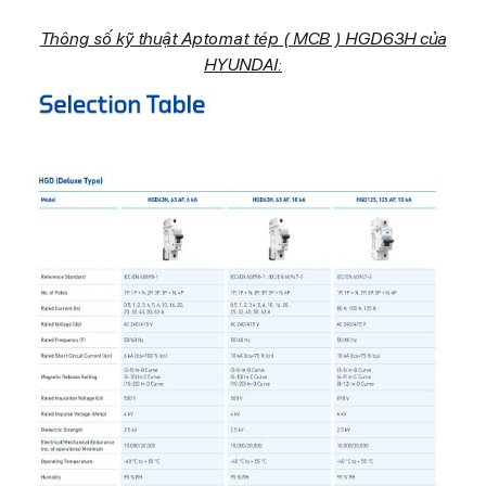
Thông số kỹ thuật Aptomat tép ( MCB ) HGD63H của
HYUNDAI: