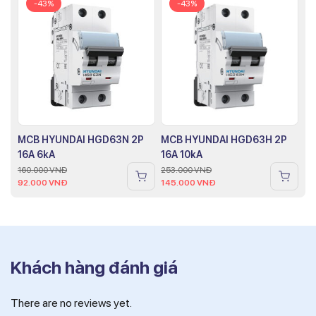
-43%
-43%
MCB HYUNDAI HGD63N 2P
MCB HYUNDAI HGD63H 2P
16A 6kA
16A 10kA
160.000
VNĐ
253.000
VNĐ
92.000
VNĐ
145.000
VNĐ
Khách hàng đánh giá
There are no reviews yet.