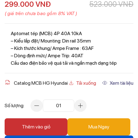
299.000
VNĐ
523.000
VNĐ
( giá trên chưa bao gồm 8% VAT )
Aptomat tép (MCB) 4P 40A 10kA
– Kiểu lắp đặt/ Mounting: Din rail 35mm
– Kích thước khung/ Ampe Frame : 63AF
– Dòng định mức/ Ampe Trip: 40AT
Cầu dao điện bảo vệ quá tải và ngắn mạch dạng tép
Catalog MCB HG Hyundai
Tải xuống
Xem tài liệu
Số lượng:
01
Thêm vào giỏ
Mua Ngay