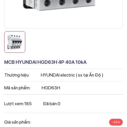
MCB HYUNDAI HGD63H 4P 40A 10kA
Thương hiệu:
HYUNDAI electric ( sx tại Ấn Độ )
Mã sản phẩm:
HGD63H
Lượt xem:
185
Đã bán:
0
Giá sản phẩm:
-43%