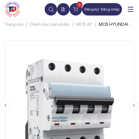
0
Đăng ký
Đăng nhập
Trang chủ
Danh mục sản phẩm
MCB 4P
MCB HYUNDAI
HGD63H 4P 40A
10kA