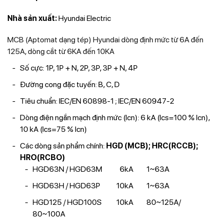
Nhà sản xuất:
Hyundai Electric
MCB (Aptomat dạng tép) Hyundai dòng định mức từ 6A đến
125A, dòng cắt từ 6KA đến 10KA
Số cực: 1P, 1P + N, 2P, 3P, 3P + N, 4P
Đường cong đặc tuyến: B, C, D
Tiêu chuẩn: IEC/EN 60898-1 ; IEC/EN 60947-2
Dòng điện ngắn mạch định mức (Icn): 6 kA (Ics=100 % Icn),
10 kA (Ics=75 % Icn)
Các dòng sản phẩm chính:
HGD (MCB); HRC(RCCB);
HRO(RCBO)
HGD63N / HGD63M 6kA 1~63A
HGD63H / HGD63P 10kA 1~63A
HGD125 / HGD100S 10kA 80~125A/
80~100A