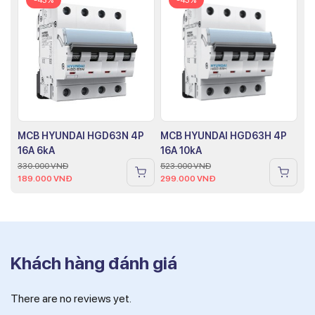
MCB HYUNDAI HGD63N 4P
MCB HYUNDAI HGD63H 4P
16A 6kA
16A 10kA
330.000
VNĐ
523.000
VNĐ
189.000
VNĐ
299.000
VNĐ
Khách hàng đánh giá
There are no reviews yet.