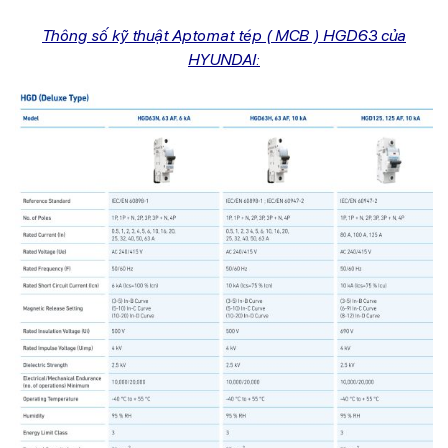
Thông số kỹ thuật Aptomat tép ( MCB ) HGD63 của
HYUNDAI: