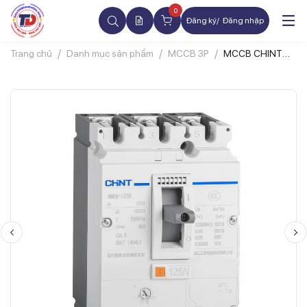
0
Đăng ký
Đăng nhập
Trang chủ
Danh mục sản phẩm
MCCB 3P
MCCB CHINT
NM8N 3P 40A
100kA Chỉnh
Dòng 0.7-1xIn