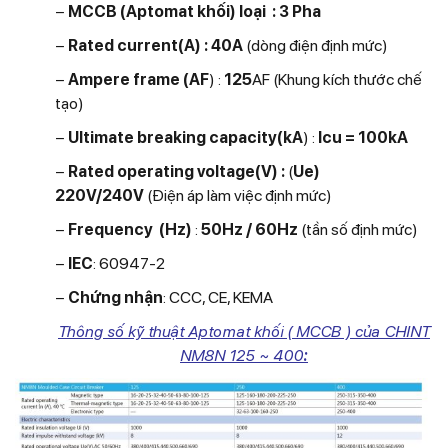
−
MCCB (Aptomat khối
) loại : 3 Pha
−
Rated current(A) : 40
A
(dòng điện định mức)
−
Ampere frame (AF
) :
125
AF
(Khung kích thước chế
tạo)
−
Ultimate breaking capacity(kA
) :
Icu = 100kA
−
Rated operating voltage(V) :
(
Ue)
220V/240V
(Điện áp làm việc định mức)
−
Frequency (Hz)
:
50Hz / 60Hz
(tần số định mức)
−
IEC
: 60947-2
−
Chứng nhận
: CCC, CE, KEMA
Thông số kỹ thuật Aptomat khối ( MCCB ) của CHINT
NM8N 125 ~ 400
: