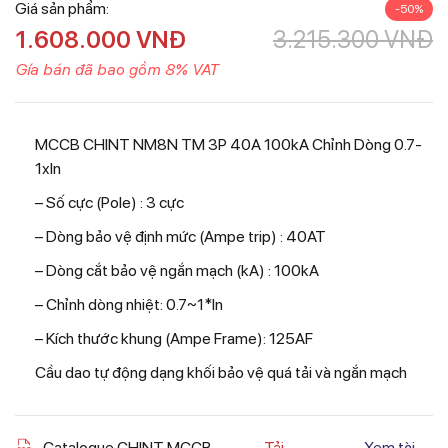
Giá sản phẩm:
-50%
1.608.000
VNĐ
3.215.300
VNĐ
Gía bán đã bao gồm 8% VAT
MCCB CHINT NM8N TM 3P 40A 100kA Chỉnh Dòng 0.7-
1xIn
– Số cực (Pole) : 3 cực
– Dòng bảo vệ định mức (Ampe trip) : 40AT
– Dòng cắt bảo vệ ngắn mạch (kA) : 100kA
– Chỉnh dòng nhiệt: 0.7~1*In
– Kích thước khung (Ampe Frame): 125AF
Cầu dao tự động dạng khối bảo vệ quá tải và ngắn mạch
Catalogue CHINT MCCB
Tải
Xem tài