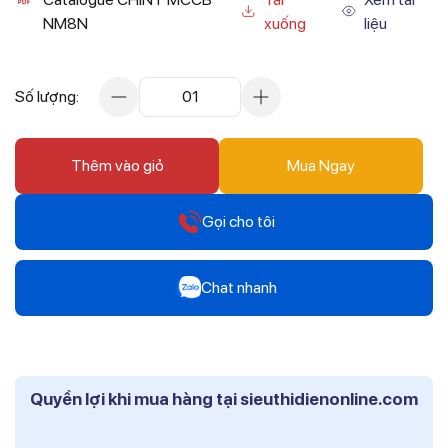
NM8N
xuống
liệu
Số lượng:
01
Thêm vào giỏ
Mua Ngay
Gọi cho tôi
Hotline
Chat nhanh
0912 607 808
Zalo
Hotline
Mr Trâm - Điện Thái Dương
0916 804 808
Quyền lợi khi mua hàng tại sieuthidienonline.com
Zalo
Hotline
Ms Phi - Điện Thái Dương
0819 604 609