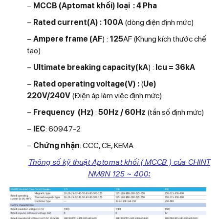
−
MCCB (Aptomat khối
) loại : 4 Pha
−
Rated current(A) : 100
A
(dòng điện định mức)
−
Ampere frame (AF
) :
125
AF
(Khung kích thước chế
tạo)
−
Ultimate breaking capacity(kA
) :
Icu = 36kA
−
Rated operating voltage(V) :
(
Ue)
220V/240V
(Điện áp làm việc định mức)
−
Frequency (Hz)
:
50Hz / 60Hz
(tần số định mức)
−
IEC
: 60947-2
−
Chứng nhận
: CCC, CE, KEMA
Thông số kỹ thuật Aptomat khối ( MCCB ) của CHINT
NM8N 125 ~ 400
: