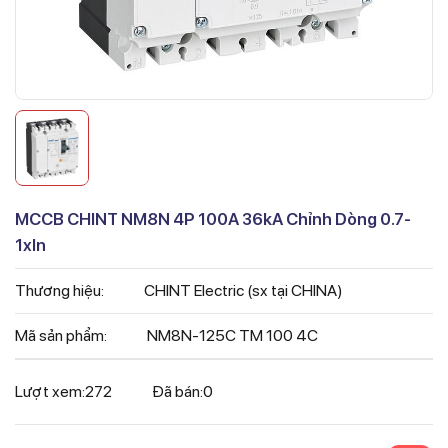
MCCB CHINT NM8N 4P 100A 36kA Chỉnh Dòng 0.7-
1xIn
Thương hiệu:
CHINT Electric (sx tại CHINA)
Mã sản phẩm:
NM8N-125C TM 100 4C
Lượt xem:
272
Đã bán:
0