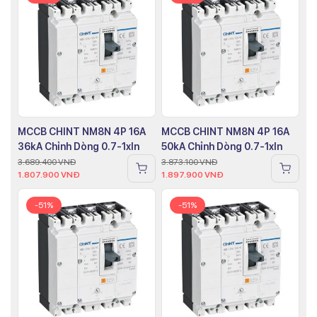
MCCB CHINT NM8N 4P 16A
MCCB CHINT NM8N 4P 16A
36kA Chỉnh Dòng 0.7-1xIn
50kA Chỉnh Dòng 0.7-1xIn
3.689.400
VNĐ
3.873.100
VNĐ
1.807.900
VNĐ
1.897.900
VNĐ
-51%
-51%