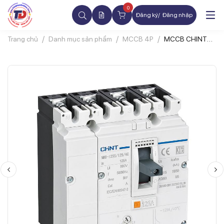
0
Đăng ký
Đăng nhập
Trang chủ
Danh mục sản phẩm
MCCB 4P
MCCB CHINT
NM8N 4P 100A
36kA Chỉnh
Dòng 0.7-1xIn