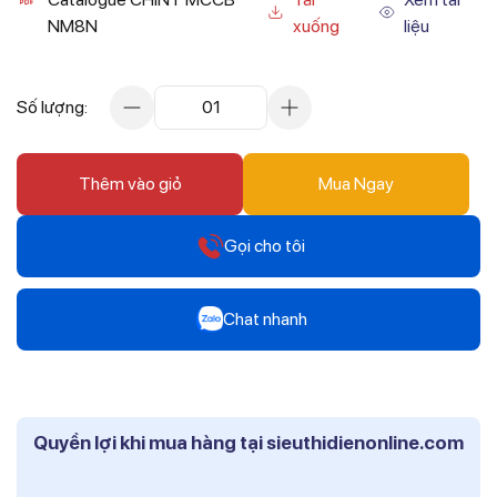
NM8N
xuống
liệu
Số lượng:
01
Thêm vào giỏ
Mua Ngay
Gọi cho tôi
Hotline
Chat nhanh
0912 607 808
Zalo
Hotline
Mr Trâm - Điện Thái Dương
0916 804 808
Quyền lợi khi mua hàng tại sieuthidienonline.com
Zalo
Hotline
Ms Phi - Điện Thái Dương
0819 604 609