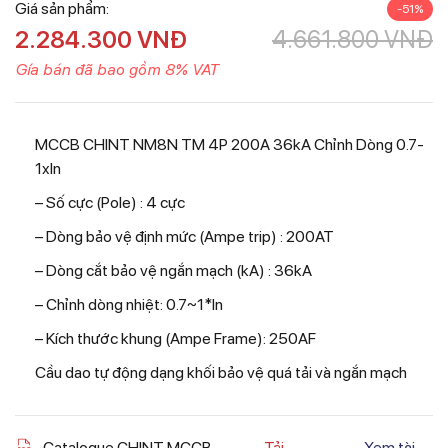
Giá sản phẩm:
-51%
2.284.300
VNĐ
4.661.800
VNĐ
Gía bán đã bao gồm 8% VAT
MCCB CHINT NM8N TM 4P 200A 36kA Chỉnh Dòng 0.7-
1xIn
– Số cực (Pole) : 4 cực
– Dòng bảo vệ định mức (Ampe trip) : 200AT
– Dòng cắt bảo vệ ngắn mạch (kA) : 36kA
– Chỉnh dòng nhiệt: 0.7~1*In
– Kích thước khung (Ampe Frame): 250AF
Cầu dao tự động dạng khối bảo vệ quá tải và ngắn mạch
Catalogue CHINT MCCB
Tải
Xem tài