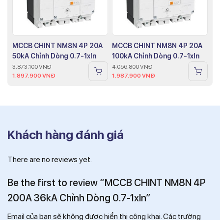
MCCB CHINT NM8N 4P 20A
MCCB CHINT NM8N 4P 20A
50kA Chỉnh Dòng 0.7-1xIn
100kA Chỉnh Dòng 0.7-1xIn
3.873.100
VNĐ
4.056.800
VNĐ
1.897.900
VNĐ
1.987.900
VNĐ
Khách hàng đánh giá
There are no reviews yet.
Be the first to review “MCCB CHINT NM8N 4P
200A 36kA Chỉnh Dòng 0.7-1xIn”
Email của bạn sẽ không được hiển thị công khai.
Các trường