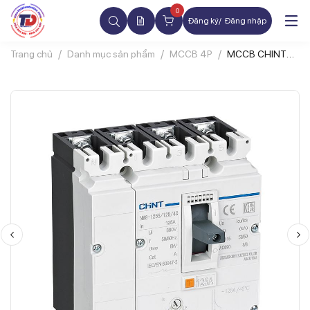
0
Đăng ký
Đăng nhập
Trang chủ
Danh mục sản phẩm
MCCB 4P
MCCB CHINT
NM8N 4P 200A
36kA Chỉnh
Dòng 0.7-1xIn