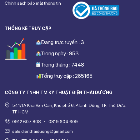
Chính sách bảo mật thông tin
THỐNG KÊ TRUY CẬP
Đang trực tuyến : 3
Trong ngày : 953
Trong tháng : 7448
Tổng truy cập : 265165
CÔNG TY TNHH TM KỸ THUẬT ĐIỆN THÁI DƯƠNG
541/1A Kha Vạn Cân, Khu phố 6, P. Linh Đông, TP. Thủ Đức,
TP HCM
-
0912 607 808
0819 604 609
sale.dienthaiduong@gmail.com