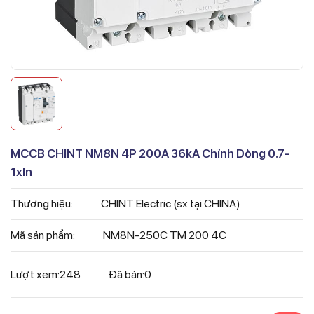
MCCB CHINT NM8N 4P 200A 36kA Chỉnh Dòng 0.7-
1xIn
Thương hiệu:
CHINT Electric (sx tại CHINA)
Mã sản phẩm:
NM8N-250C TM 200 4C
Lượt xem:
248
Đã bán:
0