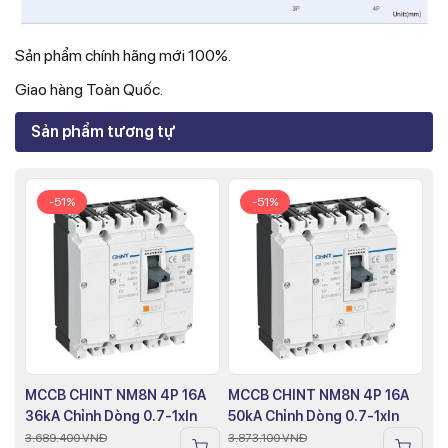
Sản phẩm chính hãng mới 100%.
Giao hàng Toàn Quốc.
Sản phẩm tương tự
-51%
-51%
MCCB CHINT NM8N 4P 16A
MCCB CHINT NM8N 4P 16A
36kA Chỉnh Dòng 0.7-1xIn
50kA Chỉnh Dòng 0.7-1xIn
3.689.400
VNĐ
3.873.100
VNĐ