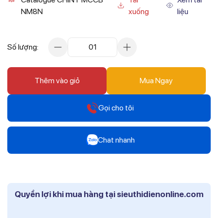
NM8N
xuống
liệu
Số lượng:
01
Thêm vào giỏ
Mua Ngay
Gọi cho tôi
Hotline
Chat nhanh
0912 607 808
Zalo
Hotline
Mr Trâm - Điện Thái Dương
0916 804 808
Quyền lợi khi mua hàng tại sieuthidienonline.com
Zalo
Hotline
Ms Phi - Điện Thái Dương
0819 604 609