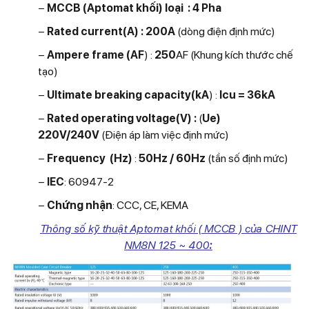
−
MCCB (Aptomat khối
) loại : 4 Pha
−
Rated current(A) : 200
A
(dòng điện định mức)
−
Ampere frame (AF
) :
250
AF
(Khung kích thước chế
tạo)
−
Ultimate breaking capacity(kA
) :
Icu = 36kA
−
Rated operating voltage(V) :
(
Ue)
220V/240V
(Điện áp làm việc định mức)
−
Frequency (Hz)
:
50Hz / 60Hz
(tần số định mức)
−
IEC
: 60947-2
−
Chứng nhận
: CCC, CE, KEMA
Thông số kỹ thuật Aptomat khối ( MCCB ) của CHINT
NM8N 125 ~ 400
: