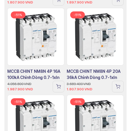
1.807.900
VNĐ
1.897.900
VNĐ
-51%
-51%
MCCB CHINT NM8N 4P 16A
MCCB CHINT NM8N 4P 20A
100kA Chỉnh Dòng 0.7-1xIn
36kA Chỉnh Dòng 0.7-1xIn
4.056.800
VNĐ
3.689.400
VNĐ
1.987.900
VNĐ
1.807.900
VNĐ
-51%
-51%