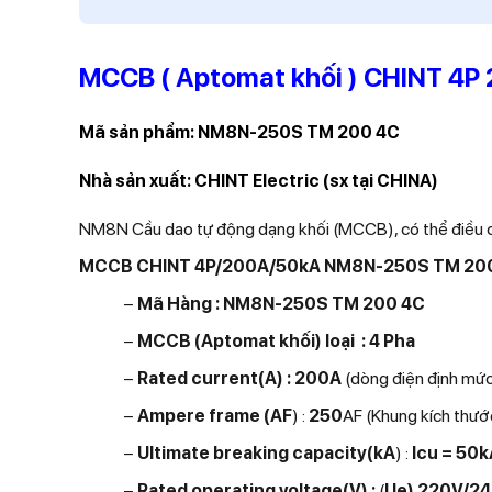
MCCB ( Aptomat khối ) CHINT 4P 
Mã sản phẩm:
NM8N-250S TM 200 4C
Nhà sản xuất: CHINT Electric (sx tại CHINA)
NM8N Cầu dao tự động dạng khối (MCCB), có thể điều ch
MCCB CHINT 4P/200A/50kA NM8N-250S TM 20
−
Mã Hàng : NM8N-250S TM 200 4C
−
MCCB (Aptomat khối
) loại : 4 Pha
−
Rated current(A) : 200
A
(dòng điện định mứ
−
Ampere frame (AF
) :
250
AF
(Khung kích thướ
−
Ultimate breaking capacity(kA
) :
Icu = 50k
−
Rated operating voltage(V) :
(
Ue) 220V/2