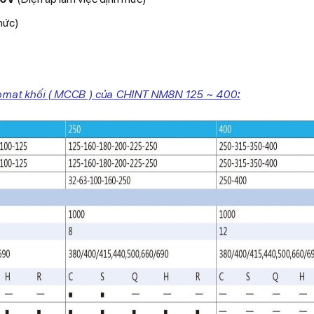
mức)
tomat khối ( MCCB ) của CHINT NM8N 125 ~ 400
: