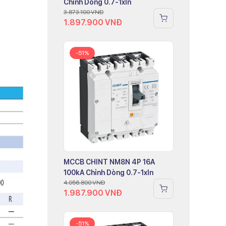
Chỉnh Dòng 0.7-1xIn
3.873.100
VNĐ
1.897.900
VNĐ
-51%
MCCB CHINT NM8N 4P 16A
100kA Chỉnh Dòng 0.7-1xIn
4.056.800
VNĐ
1.987.900
VNĐ
-51%