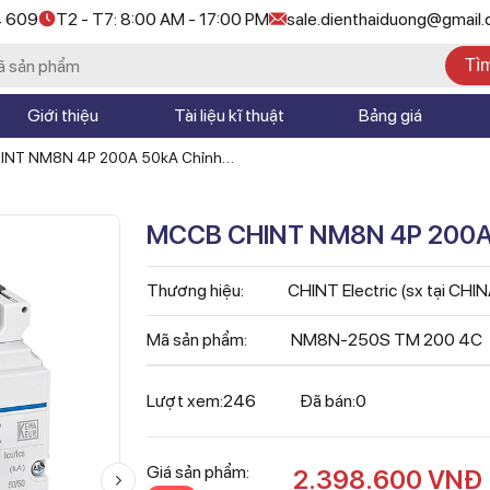
4 609
T2 - T7: 8:00 AM - 17:00 PM
sale.dienthaiduong@gmail
Tì
Giới thiệu
Tài liệu kĩ thuật
Bảng giá
NT NM8N 4P 200A 50kA Chỉnh
1xIn
MCCB CHINT NM8N 4P 200A 5
Thương hiệu:
CHINT Electric (sx tại CHI
Mã sản phẩm:
NM8N-250S TM 200 4C
Lượt xem:
246
Đã bán:
0
Giá sản phẩm:
2.398.600
VNĐ