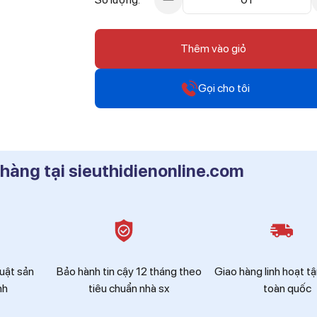
Thêm vào giỏ
Gọi cho tôi
Hotline
0912 607 808
 hàng tại sieuthidienonline.com
Hotline
0916 804 808
Hotline
0819 604 609
huật sản
Bảo hành tin cậy 12 tháng theo
Giao hàng linh hoạt tậ
nh
tiêu chuẩn nhà sx
toàn quốc