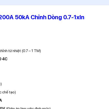
200A 50kA Chỉnh Dòng 0.7-1xIn
ỉnh từ nhiệt (0.7 – 1 TM)
0 4C
c)
c chế tạo)
A
40V
(Điện áp làm việc định mức)