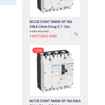
MCCB CHINT NM8N 4P 16A
36kA Chỉnh Dòng 0.7-1xIn
3.689.400
VNĐ
1.807.900
VNĐ
-51%
MCCB CHINT NM8N 4P 16A 50kA