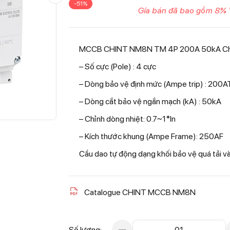
-51%
Gía bán đã bao gồm 8% 
MCCB CHINT NM8N TM 4P 200A 50kA Chỉn
– Số cực (Pole) : 4 cực
– Dòng bảo vệ định mức (Ampe trip) : 200A
– Dòng cắt bảo vệ ngắn mạch (kA) : 50kA
– Chỉnh dòng nhiệt: 0.7~1*In
– Kích thước khung (Ampe Frame): 250AF
Cầu dao tự động dạng khối bảo vệ quá tải 
Catalogue CHINT MCCB NM8N
Số lượng:
01