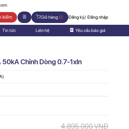
.com
Giỏ hàng
0
Đăng ký
Đăng nhập
m kiếm
Tin tức
Liên hệ
Yêu cầu báo giá
0kA Chỉnh Dòng 0.7-1xIn
NA)
4.895.000
VNĐ