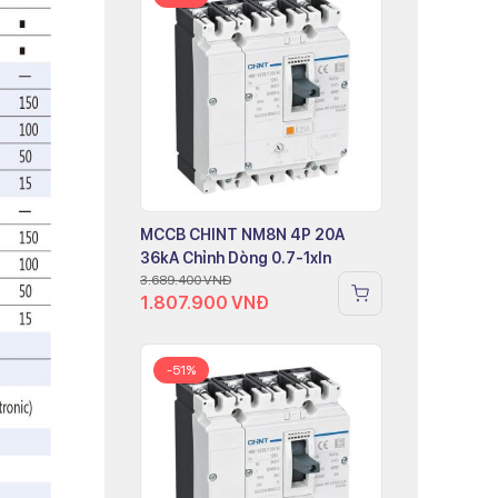
MCCB CHINT NM8N 4P 20A
36kA Chỉnh Dòng 0.7-1xIn
3.689.400
VNĐ
1.807.900
VNĐ
-51%