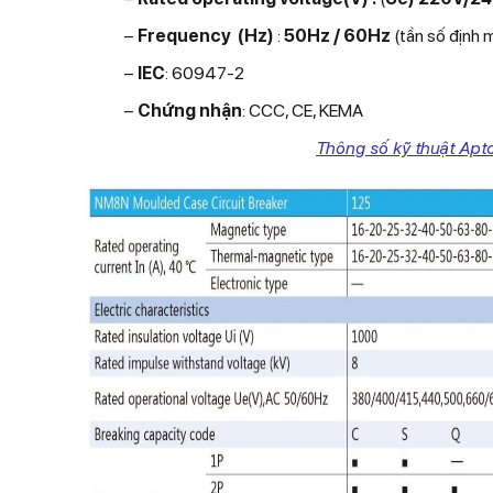
−
Frequency (Hz)
:
50Hz / 60Hz
(tần số định 
−
IEC
: 60947-2
−
Chứng nhận
: CCC, CE, KEMA
Thông số kỹ thuật Ap