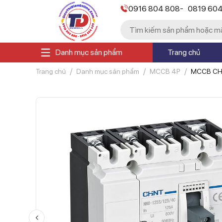
-
0916 804 808
0819 60
Danh mục sản phẩm
Trang chủ
Trang chủ
Danh mục sản phẩm
MCCB 4P
MCCB CHI
Dòng 0.7-