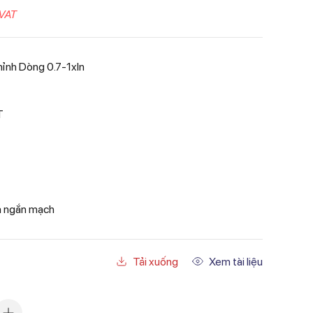
VAT
h Dòng 0.7-1xIn
T
và ngắn mạch
Tải xuống
Xem tài liệu