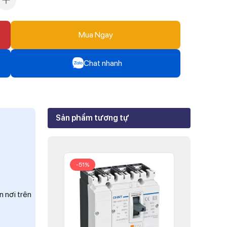
Mua Ngay
Chat nhanh
Zalo
Mr Trâm - Điện Thái Dương
Sản phẩm tương tự
Zalo
Ms Phi - Điện Thái Dương
Zalo
-51%
Ms Hồng - Điện Thái Dương
n nơi trên