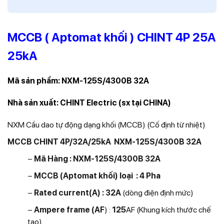
MCCB ( Aptomat khối ) CHINT 4P 25A
25kA
Mã sản phẩm:
NXM-125S/4300B 32A
Nhà sản xuất: CHINT Electric (sx tại CHINA)
NXM Cầu dao tự động dạng khối (MCCB) (Cố định từ nhiệt)
MCCB CHINT 4P/32A/25kA NXM-125S/4300B 32A
−
Mã Hàng : NXM-125S/4300B 32A
−
MCCB (Aptomat khối
) loại : 4 Pha
−
Rated current(A) : 32
A
(dòng điện định mức)
−
Ampere frame (AF
) :
125
AF
(Khung kích thước chế
tạo)