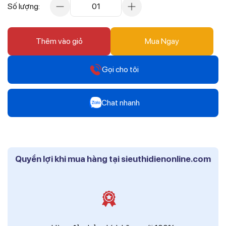
Số lượng:
01
Thêm vào giỏ
Mua Ngay
Gọi cho tôi
Hotline
Chat nhanh
0912 607 808
Zalo
Hotline
Mr Trâm - Điện Thái Dương
0916 804 808
Quyền lợi khi mua hàng tại sieuthidienonline.com
Zalo
Hotline
Ms Phi - Điện Thái Dương
0819 604 609
Zalo
Ms Hồng - Điện Thái Dương