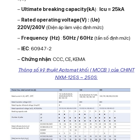
−
Ultimate breaking capacity(kA
) :
Icu = 25kA
−
Rated operating voltage(V) :
(
Ue)
220V/240V
(Điện áp làm việc định mức)
−
Frequency (Hz)
:
50Hz / 60Hz
(tần số định mức)
−
IEC
: 60947-2
−
Chứng nhận
: CCC, CE, KEMA
Thông số kỹ thuật Aptomat khối ( MCCB ) của CHINT
NXM-125S ~ 250S: