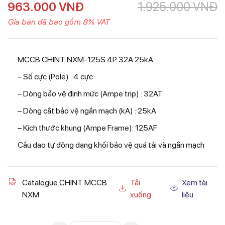
963.000
VNĐ
1.925.000
VNĐ
Gía bán đã bao gồm 8% VAT
MCCB CHINT NXM-125S 4P 32A 25kA
– Số cực (Pole) : 4 cực
– Dòng bảo vệ định mức (Ampe trip) : 32AT
– Dòng cắt bảo vệ ngắn mạch (kA) : 25kA
– Kích thước khung (Ampe Frame): 125AF
Cầu dao tự động dạng khối bảo vệ quá tải và ngắn mạch
Catalogue CHINT MCCB
Tải
Xem tài
NXM
xuống
liệu