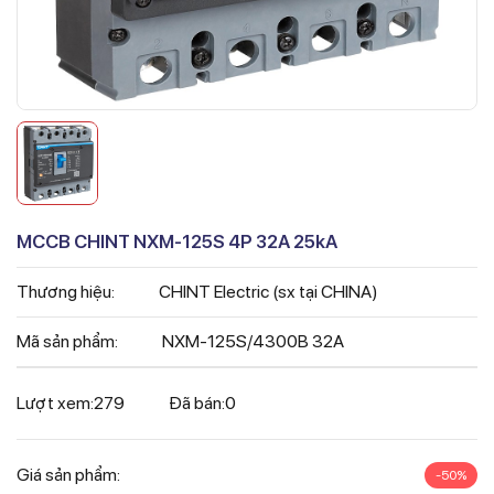
MCCB CHINT NXM-125S 4P 32A 25kA
Thương hiệu:
CHINT Electric (sx tại CHINA)
Mã sản phẩm:
NXM-125S/4300B 32A
Lượt xem:
279
Đã bán:
0
Giá sản phẩm:
-50%