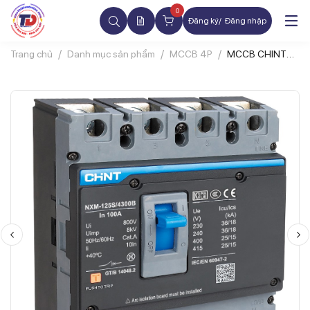
0
Đăng ký
Đăng nhập
Trang chủ
Danh mục sản phẩm
MCCB 4P
MCCB CHINT
NXM-125S 4P
32A 25kA