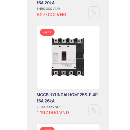
16A 20kA
1.450.000
VNĐ
827.000
VNĐ
-43%
MCCB HYUNDAI HGM125S-F 4P
16A 26kA
2.100.000
VNĐ
1.197.000
VNĐ