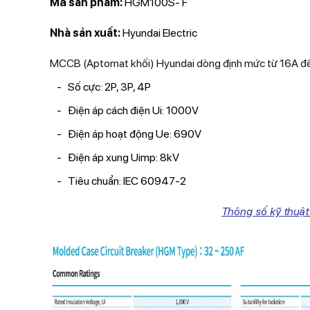
Mã sản phẩm:
HGM100S- F
Nhà sản xuất:
Hyundai Electric
MCCB (Aptomat khối) Hyundai dòng định mức từ 16A đ
Số cực: 2P, 3P, 4P
Điện áp cách điện Ui: 1000V
Điện áp hoạt động Ue: 690V
Điện áp xung Uimp: 8kV
Tiêu chuẩn: IEC 60947-2
Thông số kỹ thuậ