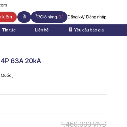
.com
Giỏ hàng
0
Đăng ký
Đăng nhập
m kiếm
Tin tức
Liên hệ
Yêu cầu báo giá
4P 63A 20kA
n Quốc )
1.450.000
VNĐ