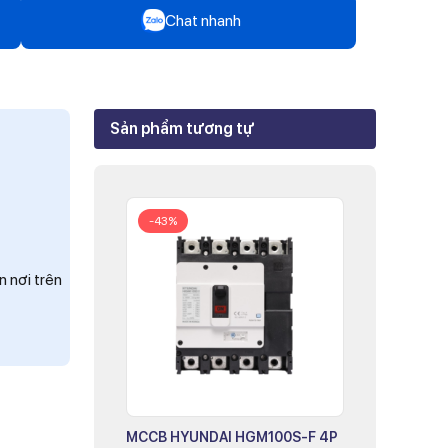
Chat nhanh
Zalo
Mr Trâm - Điện Thái Dương
Sản phẩm tương tự
Zalo
Ms Phi - Điện Thái Dương
Zalo
-43%
Ms Hồng - Điện Thái Dương
n nơi trên
MCCB HYUNDAI HGM100S-F 4P