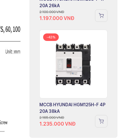
20A 26kA
2.100.000
VNĐ
1.197.000
VNĐ
-43%
MCCB HYUNDAI HGM125H-F 4P
20A 38kA
2.165.000
VNĐ
1.235.000
VNĐ