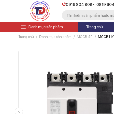
-
0916 804 808
0819 60
Danh mục sản phẩm
Trang chủ
Trang chủ
Danh mục sản phẩm
MCCB 4P
MCCB HY