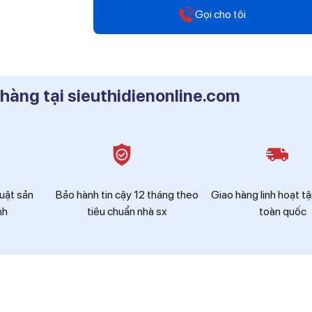
Gọi cho tôi
Hotline
0912 607 808
 hàng tại sieuthidienonline.com
Hotline
0916 804 808
Hotline
0819 604 609
huật sản
Bảo hành tin cậy 12 tháng theo
Giao hàng linh hoạt tậ
nh
tiêu chuẩn nhà sx
toàn quốc