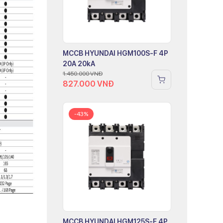
MCCB HYUNDAI HGM100S-F 4P
20A 20kA
1.450.000
VNĐ
827.000
VNĐ
-43%
MCCB HYUNDAI HGM125S-F 4P