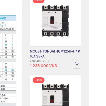
-43%
MCCB HYUNDAI HGM125H-F 4P
16A 38kA
2.165.000
VNĐ
1.235.000
VNĐ
-43%