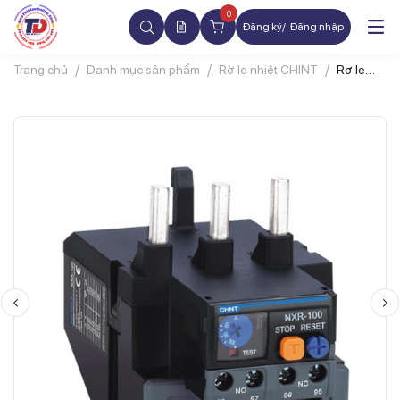
0
Đăng ký
Đăng nhập
Trang chủ
Danh mục sản phẩm
Rờ le nhiệt CHINT
Rơ le
nhiệt
CHINT
NXR-
100 3P
80-
100A