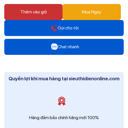
Thêm vào giỏ
Mua Ngay
Gọi cho tôi
Hotline
Chat nhanh
0912 607 808
Zalo
Hotline
Mr Trâm - Điện Thái Dương
0916 804 808
Quyền lợi khi mua hàng tại sieuthidienonline.com
Zalo
Hotline
Ms Phi - Điện Thái Dương
0819 604 609
Zalo
Ms Hồng - Điện Thái Dương
Hàng đảm bảo chính hãng mới 100%