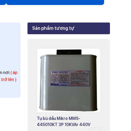
Zalo
Mr Trâm - Điện Thái Dương
Sản phẩm tương tự
Zalo
Ms Phi - Điện Thái Dương
Zalo
Ms Hồng - Điện Thái Dương
ận nơi
( áp
trở lên )
Tụ bù dầu Mikro MMS-
445010KT 3P 10KVAr 440V