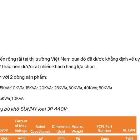
ến rộng rãi tại thị trường Việt Nam qua đó đã được khẳng định về uy 
ư thấp nên được rất nhiều khách hàng lựa chọn.
ến với 2 dòng sản phẩm:
 5KVAr,10KVAr, 15KVAr, 20KVAr, 25KVAr, 30KVAr, 40KVAr, 50KVAr
 5KVAr, 10KVAr
tụ bù khô SUNNY loại 3P 440V: