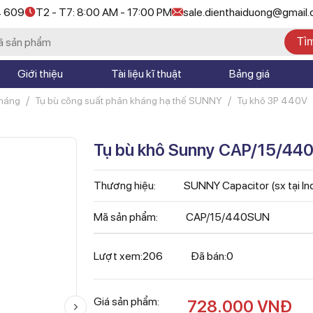
4 609
T2 - T7: 8:00 AM - 17:00 PM
sale.dienthaiduong@gmail
Tì
Giới thiệu
Tài liệu kĩ thuật
Bảng giá
kháng
Tụ bù công suất phản kháng hạ thế SUNNY
Tụ khô 3P 440V
Tụ bù khô Sunny CAP/15/44
Thương hiệu:
SUNNY Capacitor (sx tại In
Mã sản phẩm:
CAP/15/440SUN
Lượt xem:
206
Đã bán:
0
Giá sản phẩm:
728.000
VNĐ