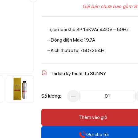
Giá bán chưa bao gồm 8
Tụ bù loại khô 3P 15KVAr 440V – 50Hz
– Dòng điện Max: 19.7A
– Kích thước tụ: 75Dx254H
Tài liệu kỹ thuật Tụ SUNNY
Số lượng:
01
Thêm vào giỏ
Gọi cho tôi