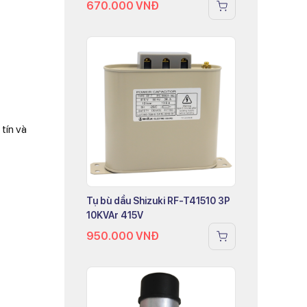
670.000
VNĐ
tín và
Tụ bù dầu Shizuki RF-T41510 3P
10KVAr 415V
950.000
VNĐ