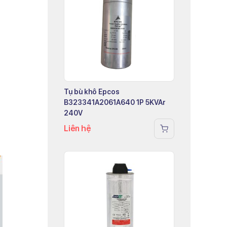
Tụ bù khô Epcos
B323341A2061A640 1P 5KVAr
240V
Liên hệ