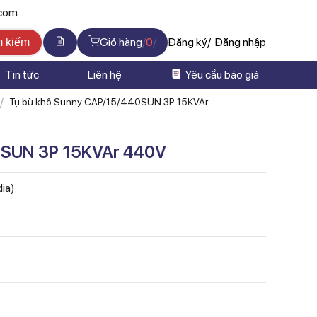
.com
Giỏ hàng
0
Đăng ký
Đăng nhập
m kiếm
Tin tức
Liên hệ
Yêu cầu báo giá
Tụ bù khô Sunny CAP/15/440SUN 3P 15KVAr
440V
0SUN 3P 15KVAr 440V
dia)