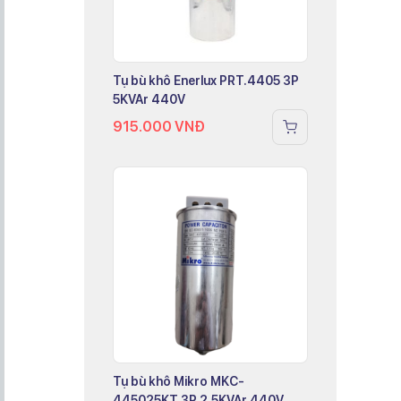
Tụ bù khô Enerlux PRT.4405 3P
5KVAr 440V
915.000
VNĐ
Tụ bù khô Mikro MKC-
445025KT 3P 2.5KVAr 440V