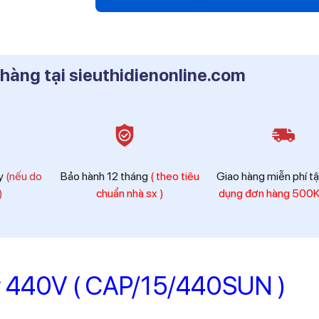
Hotline
0912 607 808
 hàng tại sieuthidienonline.com
Hotline
0916 804 808
Hotline
0819 604 609
ày
(nếu do
Bảo hành 12 tháng
( theo tiêu
Giao hàng miễn phí t
)
chuẩn nhà sx )
dụng đơn hàng 500K 
 440V ( CAP/15/440SUN )