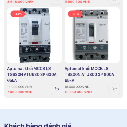
3.648.000
VNĐ
5.500.500
VNĐ
-43%
-43%
Aptomat khối MCCB LS
Aptomat khối MCCB LS
TS630N ATU630 3P 630A
TS800N ATU800 3P 800A
65kA
65kA
14.000.000
VNĐ
18.000.000
VNĐ
7.980.000
VNĐ
10.260.000
VNĐ
Khách hàng đánh giá