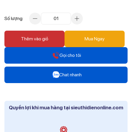
Số lượng:
01
Thêm vào giỏ
Mua Ngay
Gọi cho tôi
Hotline
Chat nhanh
0912 607 808
Zalo
Hotline
Mr Trâm - Điện Thái Dương
0916 804 808
Quyền lợi khi mua hàng tại sieuthidienonline.com
Zalo
Hotline
Ms Phi - Điện Thái Dương
0819 604 609