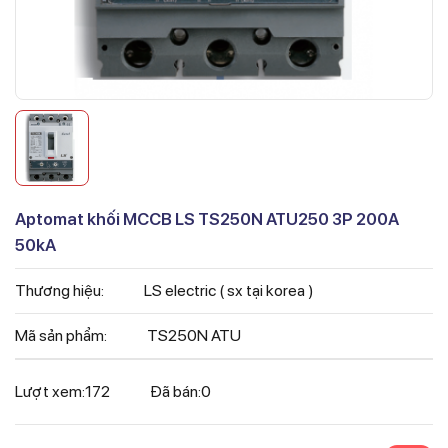
Aptomat khối MCCB LS TS250N ATU250 3P 200A
50kA
Thương hiệu:
LS electric ( sx tại korea )
Mã sản phẩm:
TS250N ATU
Lượt xem:
172
Đã bán:
0