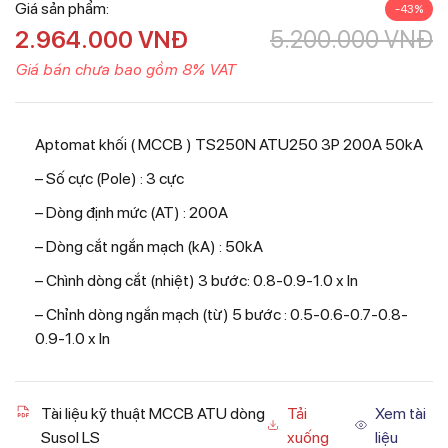
Giá sản phẩm:
-43%
2.964.000
VNĐ
5.200.000
VNĐ
Giá bán chưa bao gồm 8% VAT
Aptomat khối ( MCCB ) TS250N ATU250 3P 200A 50kA
– Số cực (Pole) : 3 cực
– Dòng định mức (AT) : 200A
– Dòng cắt ngắn mạch (kA) : 50kA
– Chình dòng cắt (nhiệt) 3 bước: 0.8-0.9-1.0 x In
– Chỉnh dòng ngắn mạch (từ) 5 bước : 0.5-0.6-0.7-0.8-
0.9-1.0 x In
Tài liệu kỹ thuật MCCB ATU dòng
Tải
Xem tài
Susol LS
xuống
liệu