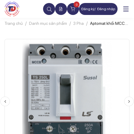
0
Đăng ký
Đăng nhập
Trang chủ
Danh mục sản phẩm
3 Pha
Aptomat khối MCCB
LS TS250N ATU250
3P 200A 50kA