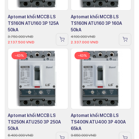
Aptomat khối MCCB LS
Aptomat khối MCCB LS
TS160N ATU160 3P 125A
TS160N ATU160 3P 160A
50kA
50kA
3.750.000
VNĐ
4.100.000
VNĐ
2.137.500
VNĐ
2.337.000
VNĐ
-43%
-43%
Aptomat khối MCCB LS
Aptomat khối MCCB LS
TS250N ATU250 3P 250A
TS400N ATU400 3P 400A
50kA
65kA
6.400.000
VNĐ
9.650.000
VNĐ