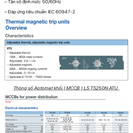
– Tần số định mức: 50/60Hz
– Đáp ứng tiêu chuẩn: IEC 60947-2
Thông số Aptomat khối ( MCCB ) LS TS250N ATU: