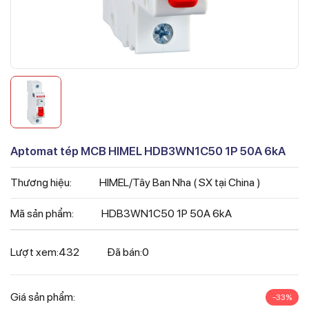
Aptomat tép MCB HIMEL HDB3WN1C50 1P 50A 6kA
Thương hiệu:
HIMEL/Tây Ban Nha ( SX tại China )
Mã sản phẩm:
HDB3WN1C50 1P 50A 6kA
Lượt xem:
432
Đã bán:
0
Giá sản phẩm:
-33%