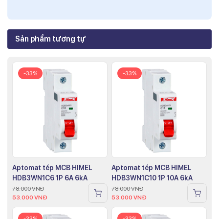
Sản phẩm tương tự
-33%
-33%
Aptomat tép MCB HIMEL
Aptomat tép MCB HIMEL
HDB3WN1C6 1P 6A 6kA
HDB3WN1C10 1P 10A 6kA
78.000
VNĐ
78.000
VNĐ
53.000
VNĐ
53.000
VNĐ
-33%
-33%