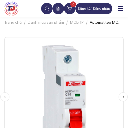
0
Đăng ký
Đăng nhập
Trang chủ
Danh mục sản phẩm
MCB 1P
Aptomat tép MCB
HIMEL
HDB3WN1C50 1P
50A 6kA