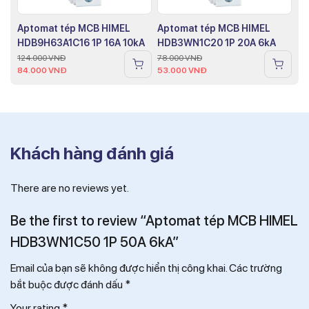
Aptomat tép MCB HIMEL
Aptomat tép MCB HIMEL
HDB9H63A1C16 1P 16A 10kA
HDB3WN1C20 1P 20A 6kA
124.000
VNĐ
78.000
VNĐ
84.000
VNĐ
53.000
VNĐ
Khách hàng đánh giá
There are no reviews yet.
Be the first to review “Aptomat tép MCB HIMEL
HDB3WN1C50 1P 50A 6kA”
Email của bạn sẽ không được hiển thị công khai.
Các trường
bắt buộc được đánh dấu
*
Your rating
*