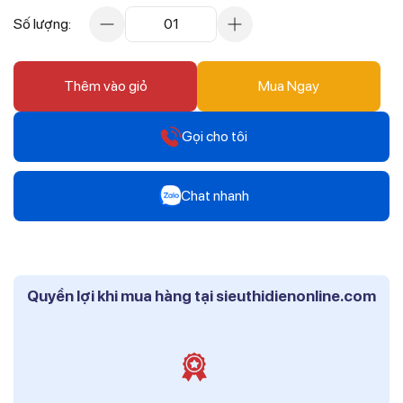
Số lượng:
01
Thêm vào giỏ
Mua Ngay
Gọi cho tôi
Hotline
Chat nhanh
0912 607 808
Zalo
Hotline
Mr Trâm - Điện Thái Dương
0916 804 808
Quyền lợi khi mua hàng tại sieuthidienonline.com
Zalo
Hotline
Ms Phi - Điện Thái Dương
0819 604 609
Zalo
Ms Hồng - Điện Thái Dương