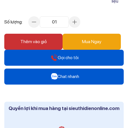
liệu
Số lượng:
01
Thêm vào giỏ
Mua Ngay
Gọi cho tôi
Hotline
Chat nhanh
0912 607 808
Zalo
Hotline
Mr Trâm - Điện Thái Dương
0916 804 808
Quyền lợi khi mua hàng tại sieuthidienonline.com
Zalo
Hotline
Ms Phi - Điện Thái Dương
0819 604 609