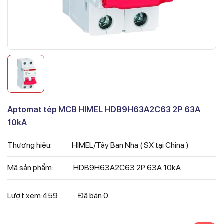
Aptomat tép MCB HIMEL HDB9H63A2C63 2P 63A
10kA
Thương hiệu:
HIMEL/Tây Ban Nha ( SX tại China )
Mã sản phẩm:
HDB9H63A2C63 2P 63A 10kA
Lượt xem:
459
Đã bán:
0