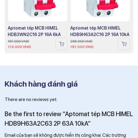
Aptomat tép MCB HIMEL
Aptomat tép MCB HIMEL
HDB3WN2C16 2P 16A 6kA
HDB9H63A2C16 2P 16A 10kA
167.000
VNĐ
266.000
VNĐ
114.000
VNĐ
181.000
VNĐ
Khách hàng đánh giá
There are no reviews yet.
Be the first to review “Aptomat tép MCB HIMEL
HDB9H63A2C63 2P 63A 10kA”
Email của bạn sẽ không được hiển thị công khai.
Các trường