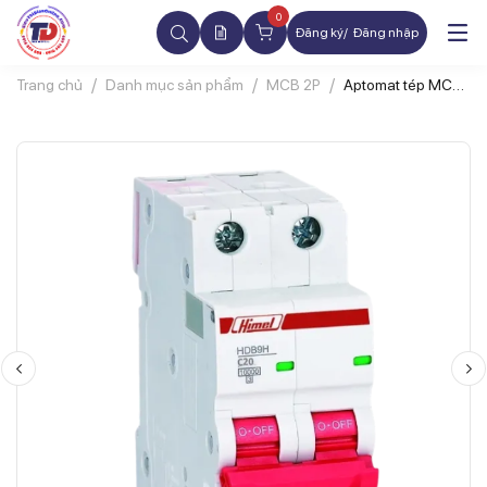
0
Đăng ký
Đăng nhập
Trang chủ
Danh mục sản phẩm
MCB 2P
Aptomat tép MCB
HIMEL
HDB9H63A2C63
2P 63A 10kA