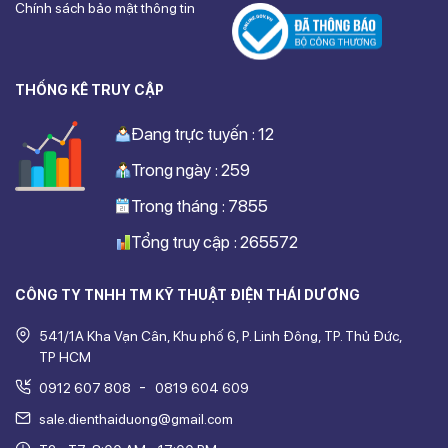
Chính sách bảo mật thông tin
THỐNG KÊ TRUY CẬP
Đang trực tuyến : 12
Trong ngày : 259
Trong tháng : 7855
Tổng truy cập : 265572
CÔNG TY TNHH TM KỸ THUẬT ĐIỆN THÁI DƯƠNG
541/1A Kha Vạn Cân, Khu phố 6, P. Linh Đông, TP. Thủ Đức,
TP HCM
-
0912 607 808
0819 604 609
sale.dienthaiduong@gmail.com