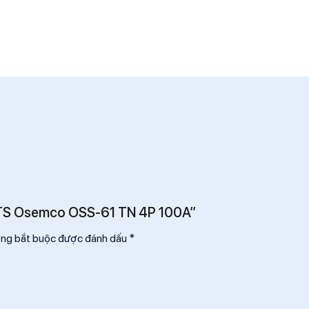
 ATS Osemco OSS-61 TN 4P 100A”
ờng bắt buộc được đánh dấu
*