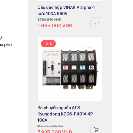
Cầu dao hộp VINAKIP 3 pha 4
cực 100A 660V
1.790.640
VNĐ
1.665.000
VNĐ
tự
há phổ
-31%
Bộ chuyển nguồn ATS
Kyungdong KD06-F401A 4P
100A
11.500.000
VNĐ
7.935.000
VNĐ