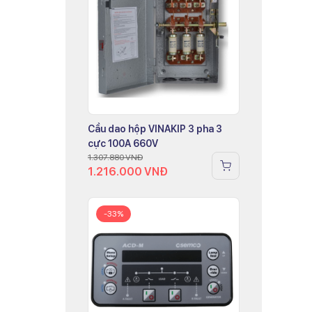
Cầu dao hộp VINAKIP 3 pha 3
cực 100A 660V
1.307.880
VNĐ
1.216.000
VNĐ
-33%