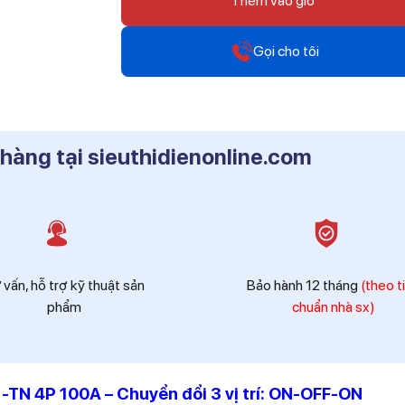
Thêm vào giỏ
Gọi cho tôi
Hotline
0912 607 808
 hàng tại sieuthidienonline.com
Hotline
0916 804 808
Hotline
0819 604 609
 vấn, hỗ trợ kỹ thuật sản
Bảo hành 12 tháng
(theo t
phẩm
chuẩn nhà sx)
N 4P 100A – Chuyển đổi 3 vị trí: ON-OFF-ON