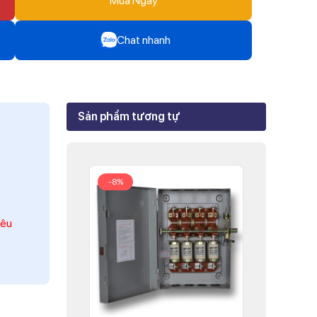
Mua Ngay
Chat nhanh
Zalo
Mr Trâm - Điện Thái Dương
Sản phẩm tương tự
Zalo
Ms Phi - Điện Thái Dương
Zalo
-8%
Ms Hồng - Điện Thái Dương
iêu