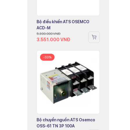
Bộ điều khiển ATS OSEMCO
ACD-M
5.300.000
VNĐ
3.551.000
VNĐ
-33%
Bộ chuyển nguồn ATS Osemco
OSS-61 TN 3P 100A