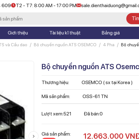
4 609
T2 - T7: 8:00 AM - 17:00 PM
sale.dienthaiduong@gmail
Tì
Giới thiệu
Tài liệu kĩ thuật
Bảng giá
TS và Cầu dao
Bộ chuyển nguồn ATS OSEMCO
4 Pha
Bộ chuy
100A
Bộ chuyển nguồn ATS Osem
Thương hiệu:
OSEMCO ( sx tại Korea )
Mã sản phẩm:
OSS-61 TN
Lượt xem:
521
Đã bán:
0
Giá sản phẩm:
12.663.000
VN