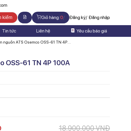
.com
Giỏ hàng
0
Đăng ký
Đăng nhập
m kiếm
Tin tức
Liên hệ
Yêu cầu báo giá
ển nguồn ATS Osemco OSS-61 TN 4P
co OSS-61 TN 4P 100A
Đ
18.900.000
VNĐ