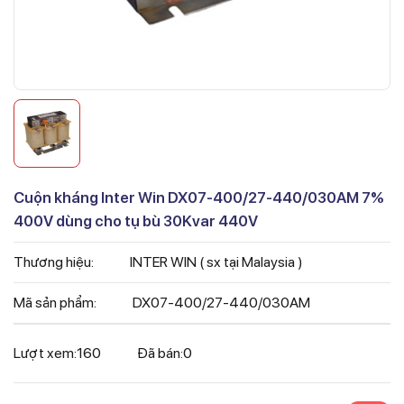
Cuộn kháng Inter Win DX07-400/27-440/030AM 7%
400V dùng cho tụ bù 30Kvar 440V
Thương hiệu:
INTER WIN ( sx tại Malaysia )
Mã sản phẩm:
DX07-400/27-440/030AM
Lượt xem:
160
Đã bán:
0