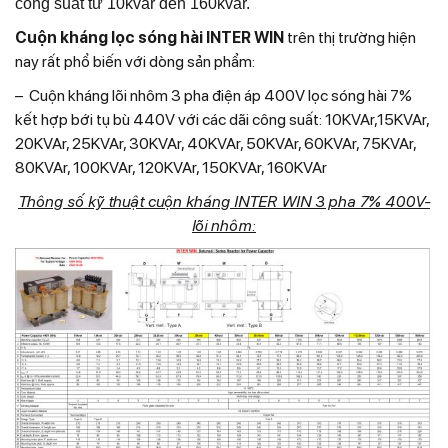
công suất từ 10kvar đến 160kvar.
Cuộn kháng lọc sóng hài INTER WIN
trên thị trường hiện
nay rất phổ biến với dòng sản phẩm:
– Cuộn kháng lõi nhôm 3 pha điện áp 400V lọc sóng hài 7%
kết hợp bới tụ bù 440V với các dãi công suất: 10KVAr,15KVAr,
20KVAr, 25KVAr, 30KVAr, 40KVAr, 50KVAr, 60KVAr, 75KVAr,
80KVAr, 100KVAr, 120KVAr, 150KVAr, 160KVAr
Thông số kỹ thuật cuộn kháng INTER WIN 3 pha 7% 400V-
lõi nhôm: