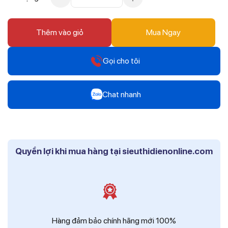
Thêm vào giỏ
Mua Ngay
Gọi cho tôi
Hotline
Chat nhanh
0912 607 808
Zalo
Hotline
Mr Trâm - Điện Thái Dương
0916 804 808
Quyền lợi khi mua hàng tại sieuthidienonline.com
Zalo
Hotline
Ms Phi - Điện Thái Dương
0819 604 609
Zalo
Ms Hồng - Điện Thái Dương
Hàng đảm bảo chính hãng mới 100%