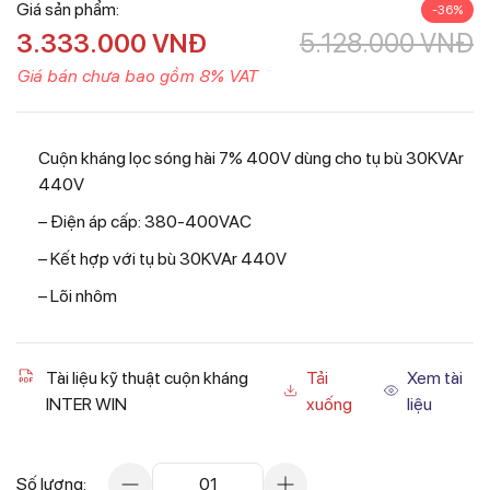
Giá sản phẩm:
-36%
3.333.000
VNĐ
5.128.000
VNĐ
Giá bán chưa bao gồm 8% VAT
Cuộn kháng lọc sóng hài 7% 400V dùng cho tụ bù 30KVAr
440V
– Điện áp cấp: 380-400VAC
– Kết hợp với tụ bù 30KVAr 440V
– Lõi nhôm
Tài liệu kỹ thuật cuộn kháng
Tải
Xem tài
INTER WIN
xuống
liệu
Số lượng:
01