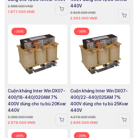
440V
2.888.000
VNĐ
1.877.000
VNĐ
3.528.000
VNĐ
2.293.000
VNĐ
-36%
-36%
Cuộn kháng Inter Win DX07-
Cuộn kháng Inter Win DX07-
400/18-440/020AM 7%
400/22-440/025AM 7%
400V dùng cho tụ bù 20Kvar
400V dùng cho tụ bù 25Kvar
440V
440V
3.968.000
VNĐ
4.378.000
VNĐ
2.579.000
VNĐ
2.845.000
VNĐ
-36%
-36%