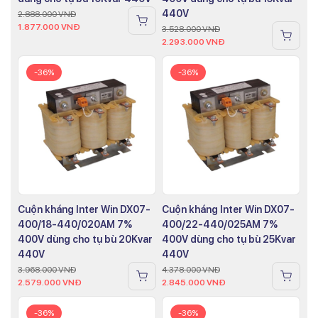
440V
2.888.000
VNĐ
1.877.000
VNĐ
3.528.000
VNĐ
2.293.000
VNĐ
-36%
-36%
Cuộn kháng Inter Win DX07-
Cuộn kháng Inter Win DX07-
400/18-440/020AM 7%
400/22-440/025AM 7%
400V dùng cho tụ bù 20Kvar
400V dùng cho tụ bù 25Kvar
440V
440V
3.968.000
VNĐ
4.378.000
VNĐ
2.579.000
VNĐ
2.845.000
VNĐ
-36%
-36%