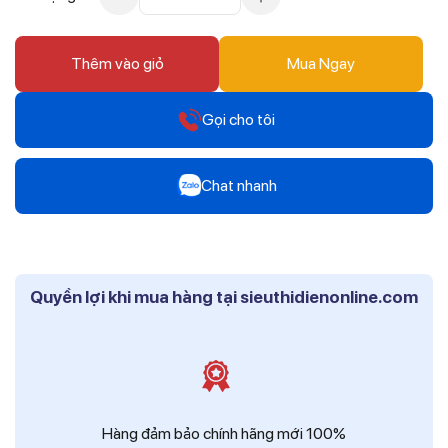
Thêm vào giỏ
Mua Ngay
Gọi cho tôi
Hotline
Chat nhanh
0912 607 808
Zalo
Hotline
Mr Trâm - Điện Thái Dương
0916 804 808
Quyền lợi khi mua hàng tại sieuthidienonline.com
Zalo
Hotline
Ms Phi - Điện Thái Dương
0819 604 609
Zalo
Ms Hồng - Điện Thái Dương
Hàng đảm bảo chính hãng mới 100%