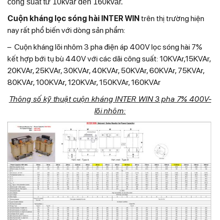
công suất từ 10kvar đến 160kvar.
Cuộn kháng lọc sóng hài INTER WIN
trên thị trường hiện
nay rất phổ biến với dòng sản phẩm:
– Cuộn kháng lõi nhôm 3 pha điện áp 400V lọc sóng hài 7%
kết hợp bới tụ bù 440V với các dãi công suất: 10KVAr,15KVAr,
20KVAr, 25KVAr, 30KVAr, 40KVAr, 50KVAr, 60KVAr, 75KVAr,
80KVAr, 100KVAr, 120KVAr, 150KVAr, 160KVAr
Thông số kỹ thuật cuộn kháng INTER WIN 3 pha 7% 400V-
lõi nhôm: