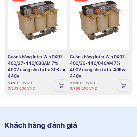
Cuộn kháng Inter Win DX07-
Cuộn kháng Inter Win DX07-
400/27-440/030AM 7%
400/36-440/040AM 7%
400V dùng cho tụ bù 30Kvar
400V dùng cho tụ bù 40Kvar
440V
440V
5.128.000
VNĐ
5.828.000
VNĐ
3.333.000
VNĐ
3.788.000
VNĐ
Khách hàng đánh giá