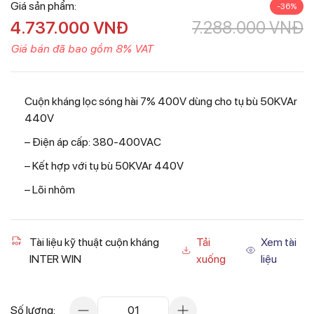
Giá sản phẩm:
-36%
4.737.000
VNĐ
7.288.000
VNĐ
Giá bán đã bao gồm 8% VAT
Cuộn kháng lọc sóng hài 7% 400V dùng cho tụ bù 50KVAr
440V
– Điện áp cấp: 380-400VAC
– Kết hợp với tụ bù 50KVAr 440V
– Lõi nhôm
Tài liệu kỹ thuật cuộn kháng
Tải
Xem tài
INTER WIN
xuống
liệu
Số lượng:
01