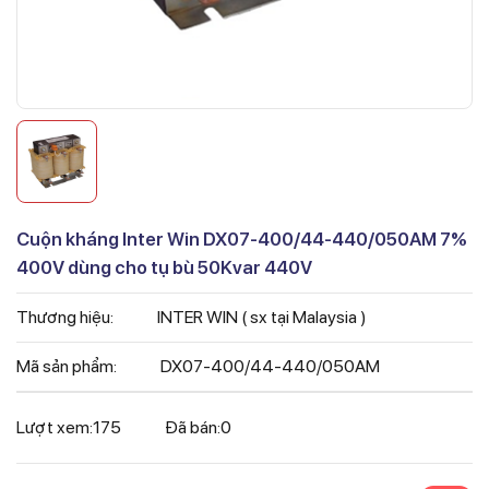
Cuộn kháng Inter Win DX07-400/44-440/050AM 7%
400V dùng cho tụ bù 50Kvar 440V
Thương hiệu:
INTER WIN ( sx tại Malaysia )
Mã sản phẩm:
DX07-400/44-440/050AM
Lượt xem:
175
Đã bán:
0