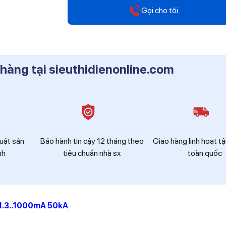
Gọi cho tôi
Hotline
0912 607 808
 hàng tại sieuthidienonline.com
Hotline
0916 804 808
Hotline
0819 604 609
huật sản
Bảo hành tin cậy 12 tháng theo
Giao hàng linh hoạt tậ
nh
tiêu chuẩn nhà sx
toàn quốc
 1.3..1000mA 50kA