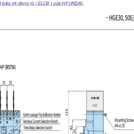
 bảo vệ dòng rò ( ELCB ) của HYUNDAI: