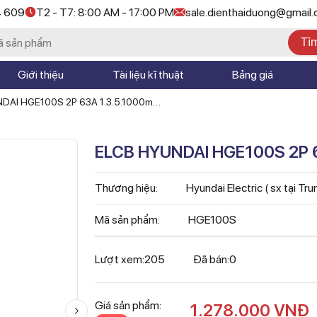
4 609
T2 - T7: 8:00 AM - 17:00 PM
sale.dienthaiduong@gmail
Tì
Giới thiệu
Tài liệu kĩ thuật
Bảng giá
DAI HGE100S 2P 63A 1.3.5.1000mA
ELCB HYUNDAI HGE100S 2P 
Thương hiệu:
Hyundai Electric ( sx tại Tr
Mã sản phẩm:
HGE100S
Lượt xem:
205
Đã bán:
0
Giá sản phẩm:
1.278.000
VNĐ