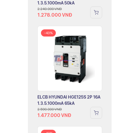
1.3.5.1000mA 50kA
2.240.000
VNĐ
1.278.000
VNĐ
-43%
ELCB HYUNDAI HGE125S 2P 16A
1.3.5.1000mA 65kA
2.590.000
VNĐ
1.477.000
VNĐ