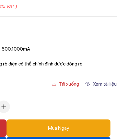
8% VAT )
300.500.1000mA
 rò điện có thể chỉnh định được dòng rò
Tải xuống
Xem tài liệu
Mua Ngay