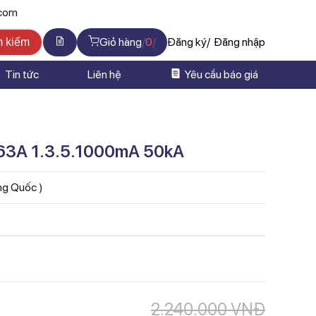
.com
Giỏ hàng
0
Đăng ký
Đăng nhập
m kiếm
Tin tức
Liên hệ
Yêu cầu báo giá
63A 1.3.5.1000mA 50kA
ung Quốc )
2.240.000
VNĐ