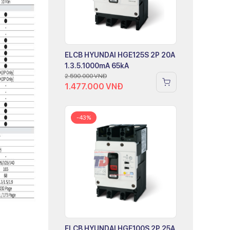
ELCB HYUNDAI HGE125S 2P 20A
1.3.5.1000mA 65kA
2.590.000
VNĐ
1.477.000
VNĐ
-43%
ELCB HYUNDAI HGE100S 2P 25A