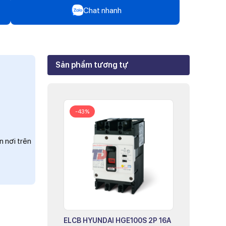
Chat nhanh
Zalo
Mr Trâm - Điện Thái Dương
Sản phẩm tương tự
Zalo
Ms Phi - Điện Thái Dương
Zalo
-43%
Ms Hồng - Điện Thái Dương
n nơi trên
ELCB HYUNDAI HGE100S 2P 16A