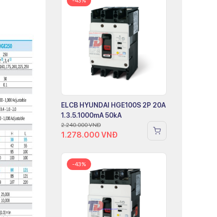
-43%
ELCB HYUNDAI HGE100S 2P 20A
1.3.5.1000mA 50kA
2.240.000
VNĐ
1.278.000
VNĐ
-43%