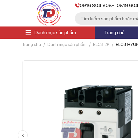
-
0916 804 808
0819 60
Danh mục sản phẩm
Trang chủ
Trang chủ
Danh mục sản phẩm
ELCB 2P
ELCB HYUN
50kA