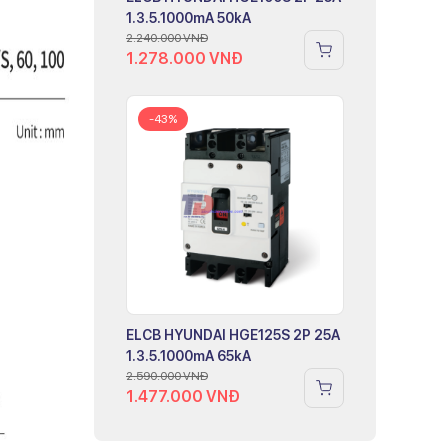
1.3.5.1000mA 50kA
2.240.000
VNĐ
1.278.000
VNĐ
-43%
ELCB HYUNDAI HGE125S 2P 25A
1.3.5.1000mA 65kA
2.590.000
VNĐ
1.477.000
VNĐ