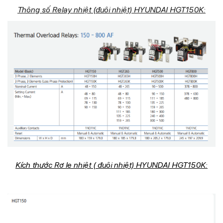
Thông số Relay nhiệt (đuôi nhiệt) HYUNDAI HGT150K:
Kích thước Rơ le nhiệt ( đuôi nhiệt) HYUNDAI HGT150K: