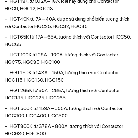
– HGT18K từ 0.12A – 18A, loại này dùng cho Contactor
HGC9, HGC12, HGC18
– HGT40K từ 7A – 40A, được sử dụng phổ biến tương thích
với Contactor HGC25, HGC32, HGC40
– HGT65K từ 17A – 65A, tương thích với Contactor HGC50,
HGC65
– HGT100K từ 28A – 100A, tương thích với Contactor
HGC75, HGC85, HGC100
– HGT150K từ 48A – 150A, tương thích với Contactor
HGC115, HGC130, HGC150
– HGT265K từ 90A – 265A, tương thích với Contactor
HGC185, HGC225, HGC265
– HGT500K từ 159A – 500A, tương thích với Contactor
HGC300, HGC400, HGC500
– HGT800K từ 378A – 800A, tương thích với Contactor
HGC630, HGC800