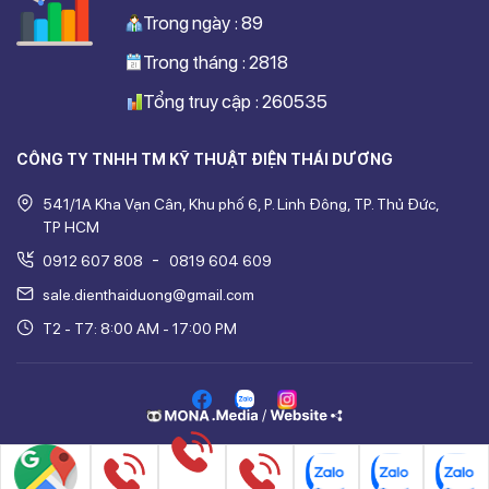
Trong ngày : 89
Trong tháng : 2818
Tổng truy cập : 260535
CÔNG TY TNHH TM KỸ THUẬT ĐIỆN THÁI DƯƠNG
541/1A Kha Vạn Cân, Khu phố 6, P. Linh Đông, TP. Thủ Đức,
TP HCM
-
0912 607 808
0819 604 609
sale.dienthaiduong@gmail.com
T2 - T7: 8:00 AM - 17:00 PM