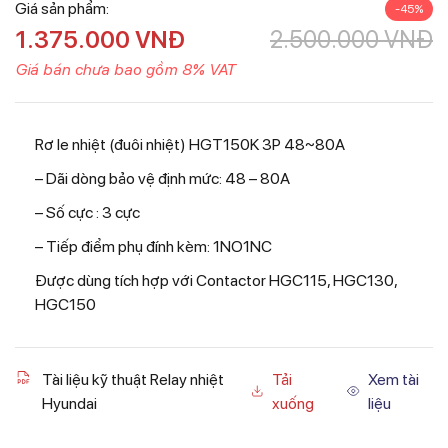
Giá sản phẩm:
-45%
1.375.000
VNĐ
2.500.000
VNĐ
Giá bán chưa bao gồm 8% VAT
Rơ le nhiệt (đuôi nhiệt) HGT150K 3P 48~80A
– Dãi dòng bảo vệ định mức: 48 – 80A
– Số cực : 3 cực
– Tiếp điểm phụ đính kèm: 1NO1NC
Được dùng tích hợp với Contactor HGC115, HGC130,
HGC150
Tài liệu kỹ thuật Relay nhiệt
Tải
Xem tài
Hyundai
xuống
liệu