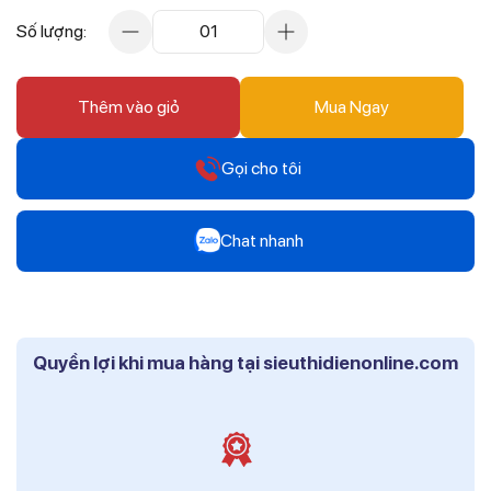
Số lượng:
01
Thêm vào giỏ
Mua Ngay
Gọi cho tôi
Hotline
Chat nhanh
0912 607 808
Zalo
Hotline
Mr Trâm - Điện Thái Dương
0916 804 808
Quyền lợi khi mua hàng tại sieuthidienonline.com
Zalo
Hotline
Ms Phi - Điện Thái Dương
0819 604 609
Zalo
Ms Hồng - Điện Thái Dương