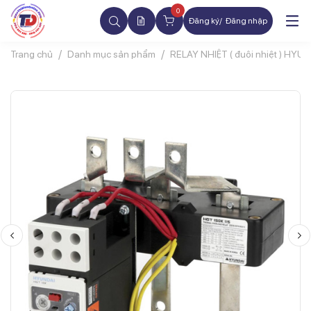
0
Đăng ký
Đăng nhập
Trang chủ
Danh mục sản phẩm
RELAY NHIỆT ( đuôi nhiệt ) HYU