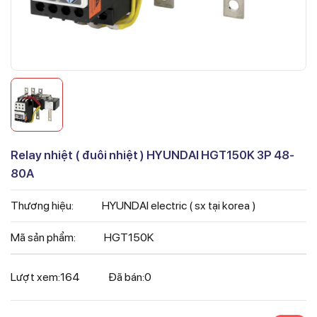
Relay nhiệt ( đuôi nhiệt ) HYUNDAI HGT150K 3P 48-
80A
Thương hiệu:
HYUNDAI electric ( sx tại korea )
Mã sản phẩm:
HGT150K
Lượt xem:
164
Đã bán:
0