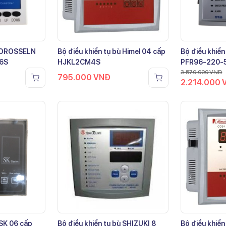
ù DROSSELN
Bộ điều khiển tụ bù Himel 04 cấp
Bộ điều khiển
-6S
HJKL2CM4S
PFR96-220-
3.570.000
VNĐ
795.000
VNĐ
2.214.000
 SK 06 cấp
Bộ điều khiển tụ bù SHIZUKI 8
Bộ điều khiển