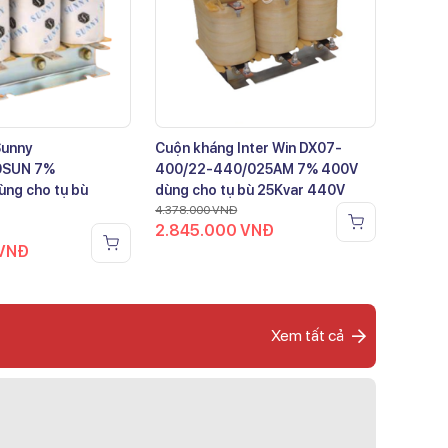
Sunny
Cuộn kháng Inter Win DX07-
0SUN 7%
400/22-440/025AM 7% 400V
ng cho tụ bù
dùng cho tụ bù 25Kvar 440V
4.378.000
VNĐ
2.845.000
VNĐ
VNĐ
Xem tất cả