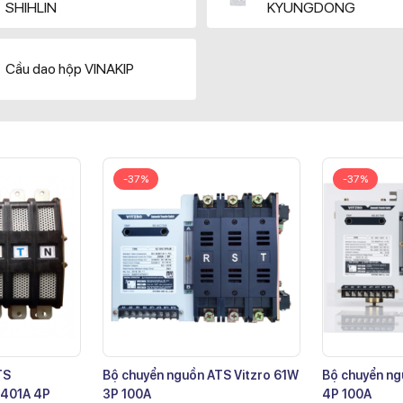
SHIHLIN
KYUNGDONG
Cầu dao hộp VINAKIP
-37%
-37%
TS
Bộ chuyển nguồn ATS Vitzro 61W
Bộ chuyển ng
401A 4P
3P 100A
4P 100A