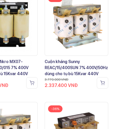
Mikro MX07-
Cuộn kháng Sunny
0/015 7% 400V
REAC/15/400SUN 7% 400V/50Hz
bù 15Kvar 440V
dùng cho tụ bù 15Kvar 440V
3.770.000
VNĐ
VNĐ
2.337.400
VNĐ
-36%