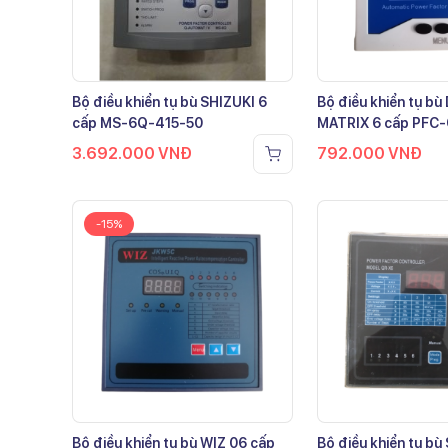
Bộ điều khiển tụ bù SHIZUKI 6
Bộ điều khiển tụ b
cấp MS-6Q-415-50
MATRIX 6 cấp PFC
3.692.000
VNĐ
792.000
VNĐ
-15%
Bộ điều khiển tụ bù WIZ 06 cấp
Bộ điều khiển tụ bù