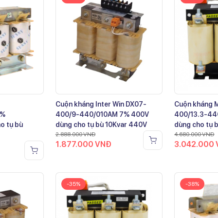
Cuộn kháng Inter Win DX07-
Cuộn kháng 
7%
400/9-440/010AM 7% 400V
400/13.3-44
o tụ bù
dùng cho tụ bù 10Kvar 440V
dùng cho tụ 
2.888.000
VNĐ
4.680.000
VNĐ
1.877.000
VNĐ
3.042.000
-35%
-38%