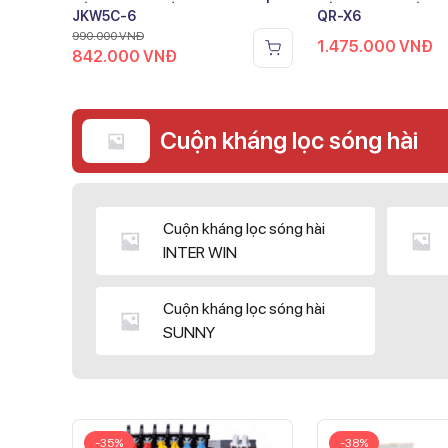
JKW5C-6
QR-X6
990.000
VNĐ
1.475.000
VNĐ
842.000
VNĐ
Cuộn kháng lọc sóng hài
Cuộn kháng lọc sóng hài
INTER WIN
Cuộn kháng lọc sóng hài
SUNNY
-35%
-38%