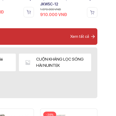
JKW5C-12
1.070.000
VNĐ
NĐ
910.000
VNĐ
Xem tất cả
ài
CUỘN KHÁNG LỌC SÓNG
HÀI NUINTEK
-38%