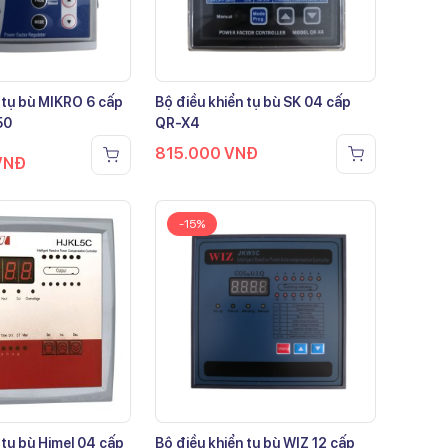
 tụ bù MIKRO 6 cấp
Bộ điều khiển tụ bù SK 04 cấp
50
QR-X4
815.000
VNĐ
VNĐ
-15%
 tụ bù Himel 04 cấp
Bộ điều khiển tụ bù WIZ 12 cấp