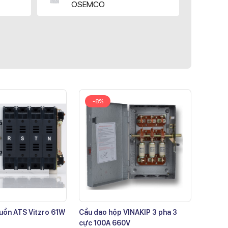
OSEMCO
-8%
uồn ATS Vitzro 61W
Cầu dao hộp VINAKIP 3 pha 3
cực 100A 660V