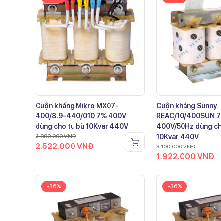
Cuộn kháng Mikro MX07-
Cuộn kháng Sunny
400/8.9-440/010 7% 400V
REAC/10/400SUN 
dùng cho tụ bù 10Kvar 440V
400V/50Hz dùng ch
3.880.000
VNĐ
10Kvar 440V
2.522.000
VNĐ
3.100.000
VNĐ
1.922.000
VNĐ
-36%
-36%