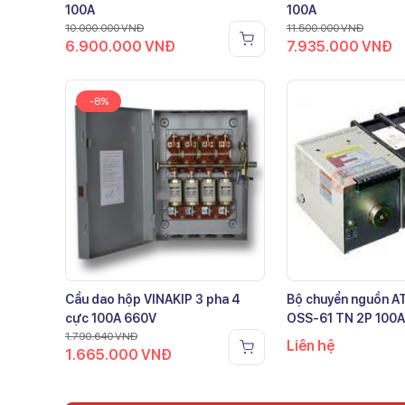
100A
100A
10.000.000
VNĐ
11.500.000
VNĐ
6.900.000
VNĐ
7.935.000
VNĐ
-8%
Cầu dao hộp VINAKIP 3 pha 4
Bộ chuyển nguồn 
cực 100A 660V
OSS-61 TN 2P 100A
1.790.640
VNĐ
Liên hệ
1.665.000
VNĐ