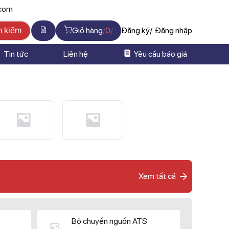
.com
Giỏ hàng
0
Đăng ký
Đăng nhập
m kiếm
Tin tức
Liên hệ
Yêu cầu báo giá
Xem tất cả
Bộ chuyển nguồn ATS