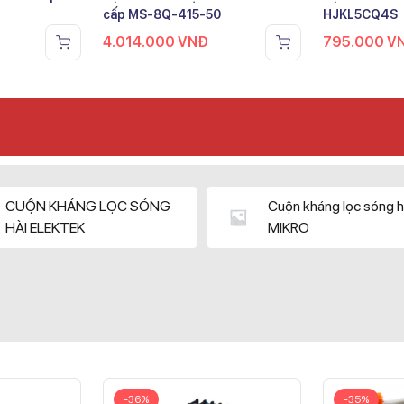
cấp MS-8Q-415-50
HJKL5CQ4S
4.014.000
VNĐ
795.000
V
CUỘN KHÁNG LỌC SÓNG
Cuộn kháng lọc sóng h
HÀI ELEKTEK
MIKRO
-36%
-35%