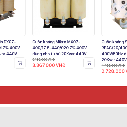
in DX07-
Cuộn kháng Mikro MX07-
Cuộn kháng 
M 7% 400V
400/17.8-440/020 7% 400V
REAC/20/40
Kvar 440V
dùng cho tụ bù 20Kvar 440V
400V/50Hz dù
5.180.000
VNĐ
20Kvar 440V
3.367.000
VNĐ
4.400.000
VNĐ
2.728.000