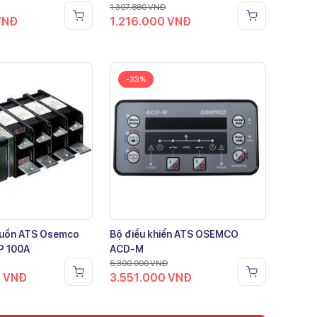
1.307.880
VNĐ
VNĐ
1.216.000
VNĐ
-33%
guồn ATS Osemco
Bộ điều khiển ATS OSEMCO
P 100A
ACD-M
5.300.000
VNĐ
0
VNĐ
3.551.000
VNĐ