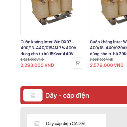
Cuộn kháng Inter Win DX07-
Cuộn kháng Inter W
400/13-440/015AM 7% 400V
400/18-440/020A
dùng cho tụ bù 15Kvar 440V
dùng cho tụ bù 20
3.528.000
VNĐ
3.968.000
VNĐ
2.293.000
VNĐ
2.579.000
VNĐ
Dây - cáp điện
Dây cáp điện CADIVI