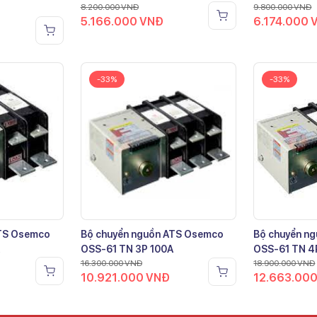
8.200.000
VNĐ
9.800.000
VNĐ
5.166.000
VNĐ
6.174.000
-33%
-33%
ATS Osemco
Bộ chuyển nguồn ATS Osemco
Bộ chuyển n
OSS-61 TN 3P 100A
OSS-61 TN 4
16.300.000
VNĐ
18.900.000
VNĐ
10.921.000
VNĐ
12.663.00