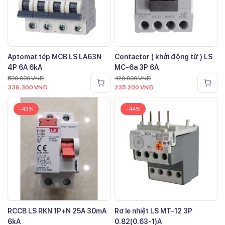
Aptomat tép MCB LS LA63N
Contactor ( khởi động từ ) LS
4P 6A 6kA
MC-6a 3P 6A
590.000
VNĐ
420.000
VNĐ
336.300
VNĐ
235.200
VNĐ
-43%
-44%
RCCB LS RKN 1P+N 25A 30mA
Rơ le nhiệt LS MT-12 3P
6kA
0.82(0.63-1)A