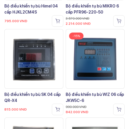
Bộ điều khiển tụ bù Himel 04
Bộ điều khiển tụ bù MIKRO 6
cấp HJKL2CM4S
cấp PFR96-220-50
3.570.000
VNĐ
795.000
VNĐ
2.214.000
VNĐ
-15%
Bộ điều khiển tụ bù SK 04 cấp
Bộ điều khiển tụ bù WIZ 06 cấp
QR-X4
JKW5C-6
990.000
VNĐ
815.000
VNĐ
842.000
VNĐ