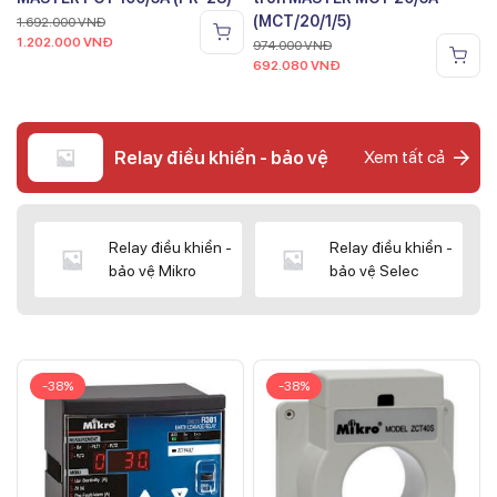
(MCT/20/1/5)
1.692.000
VNĐ
1.202.000
VNĐ
974.000
VNĐ
692.080
VNĐ
Relay điều khiển - bảo vệ
Xem tất cả
Relay điều khiển -
Relay điều khiển -
bảo vệ Mikro
bảo vệ Selec
-38%
-38%