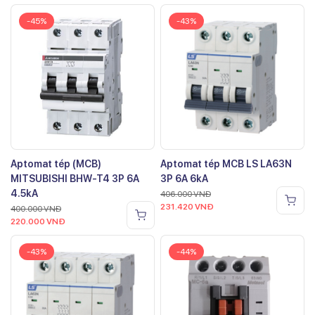
-45%
-43%
Aptomat tép (MCB)
Aptomat tép MCB LS LA63N
MITSUBISHI BHW-T4 3P 6A
3P 6A 6kA
4.5kA
406.000
VNĐ
231.420
VNĐ
400.000
VNĐ
220.000
VNĐ
-43%
-44%