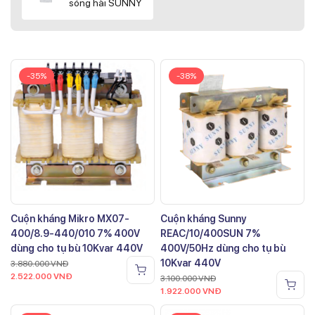
sóng hài SUNNY
-35%
-38%
Cuộn kháng Mikro MX07-
Cuộn kháng Sunny
400/8.9-440/010 7% 400V
REAC/10/400SUN 7%
dùng cho tụ bù 10Kvar 440V
400V/50Hz dùng cho tụ bù
10Kvar 440V
3.880.000
VNĐ
2.522.000
VNĐ
3.100.000
VNĐ
1.922.000
VNĐ