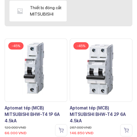
Thiết bị đóng cắt
MITSUBISHI
-45%
-45%
Aptomat tép (MCB)
Aptomat tép (MCB)
MITSUBISHI BHW-T4 1P 6A
MITSUBISHI BHW-T4 2P 6A
4.5kA
4.5kA
120.000
VNĐ
267.000
VNĐ
66.000
VNĐ
146.850
VNĐ