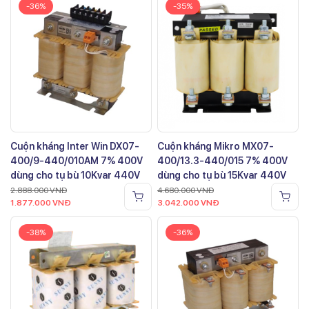
-36%
-35%
Cuộn kháng Inter Win DX07-
Cuộn kháng Mikro MX07-
400/9-440/010AM 7% 400V
400/13.3-440/015 7% 400V
dùng cho tụ bù 10Kvar 440V
dùng cho tụ bù 15Kvar 440V
2.888.000
VNĐ
4.680.000
VNĐ
1.877.000
VNĐ
3.042.000
VNĐ
-38%
-36%