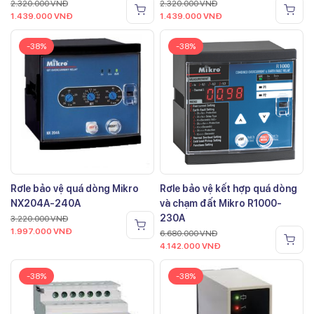
2.320.000
VNĐ
2.320.000
VNĐ
1.439.000
VNĐ
1.439.000
VNĐ
-38%
-38%
Rơle bảo vệ quá dòng Mikro
Rơle bảo vệ kết hợp quá dòng
NX204A-240A
và chạm đất Mikro R1000-
230A
3.220.000
VNĐ
1.997.000
VNĐ
6.680.000
VNĐ
4.142.000
VNĐ
-38%
-38%