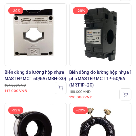
-29%
-29%
Biến dòng đo lường hộp nhựa
Biến dòng đo lường hộp nhựa 1
MASTER MCT 50/5A (MBH-30)
pha MASTER MCT 1P-50/5A
(MRT1P-20)
164.000
VNĐ
117.000
VNĐ
169.000
VNĐ
120.080
VNĐ
-32%
-29%