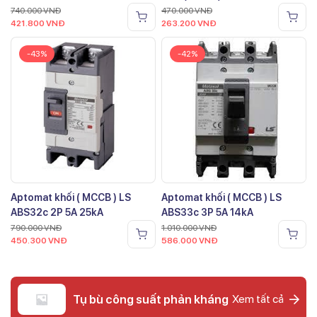
740.000
VNĐ
470.000
VNĐ
421.800
VNĐ
263.200
VNĐ
-43%
-42%
Aptomat khối ( MCCB ) LS
Aptomat khối ( MCCB ) LS
ABS32c 2P 5A 25kA
ABS33c 3P 5A 14kA
790.000
VNĐ
1.010.000
VNĐ
450.300
VNĐ
586.000
VNĐ
Tụ bù công suất phản kháng
Xem tất cả