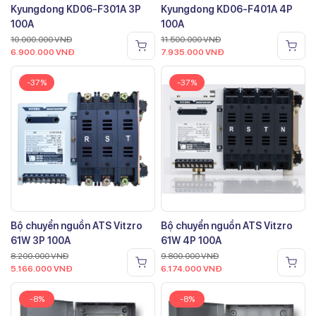
Kyungdong KD06-F301A 3P
Kyungdong KD06-F401A 4P
100A
100A
10.000.000
VNĐ
11.500.000
VNĐ
6.900.000
VNĐ
7.935.000
VNĐ
-37%
-37%
Bộ chuyển nguồn ATS Vitzro
Bộ chuyển nguồn ATS Vitzro
61W 3P 100A
61W 4P 100A
8.200.000
VNĐ
9.800.000
VNĐ
5.166.000
VNĐ
6.174.000
VNĐ
-8%
-8%