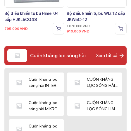
Bộ điều khiển tụ bù Himel 04
Bộ điều khiển tụ bù WIZ 12 cấp
cấp HJKL5CQ4S
JKW5C-12
1.070.000
VNĐ
795.000
VNĐ
910.000
VNĐ
Cuộn kháng lọc sóng hài
Xem tất cả
Cuộn kháng lọc
CUỘN KHÁNG
sóng hài INTER
LỌC SÓNG HÀI
WIN
ELEKTEK
Cuộn kháng lọc
CUỘN KHÁNG
sóng hài MIKRO
LỌC SÓNG HÀI
NUINTEK
Cuộn kháng lọc