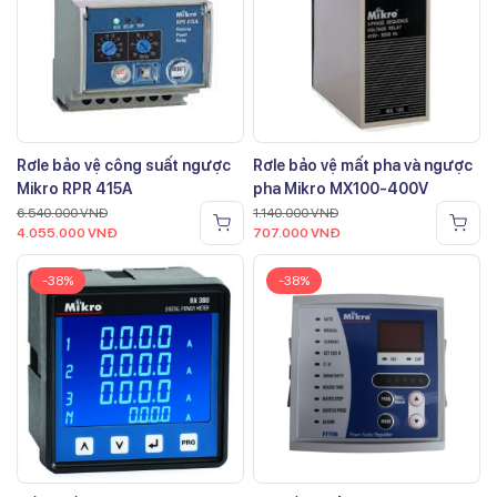
Rơle bảo vệ công suất ngược
Rơle bảo vệ mất pha và ngược
Mikro RPR 415A
pha Mikro MX100-400V
6.540.000
VNĐ
1.140.000
VNĐ
4.055.000
VNĐ
707.000
VNĐ
-38%
-38%