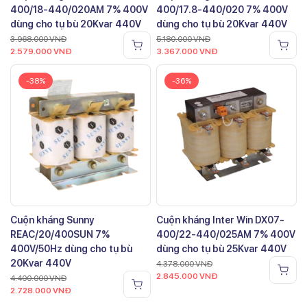
400/18-440/020AM 7% 400V
400/17.8-440/020 7% 400V
dùng cho tụ bù 20Kvar 440V
dùng cho tụ bù 20Kvar 440V
3.968.000
VNĐ
5.180.000
VNĐ
2.579.000
VNĐ
3.367.000
VNĐ
-38%
-36%
Cuộn kháng Sunny
Cuộn kháng Inter Win DX07-
REAC/20/400SUN 7%
400/22-440/025AM 7% 400V
400V/50Hz dùng cho tụ bù
dùng cho tụ bù 25Kvar 440V
20Kvar 440V
4.378.000
VNĐ
2.845.000
VNĐ
4.400.000
VNĐ
2.728.000
VNĐ