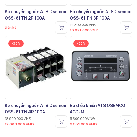
Bộ chuyển nguồn ATS Osemco
Bộ chuyển nguồn ATS Osemco
OSS-61 TN 2P 100A
OSS-61 TN 3P 100A
16.300.000
VNĐ
Liên hệ
10.921.000
VNĐ
-33%
-33%
Bộ chuyển nguồn ATS Osemco
Bộ điều khiển ATS OSEMCO
OSS-61 TN 4P 100A
ACD-M
18.900.000
VNĐ
5.300.000
VNĐ
12.663.000
VNĐ
3.551.000
VNĐ