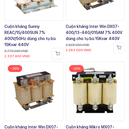
Cuộn kháng Sunny
Cuộn kháng Inter Win DX07-
REAC/15/400SUN 7%
400/13-440/015AM 7% 400V
400V/50Hz dùng cho tụ bù
dùng cho tụ bù 15Kvar 440V
15Kvar 440V
3.528.000
VNĐ
2.293.000
VNĐ
3.770.000
VNĐ
2.337.400
VNĐ
-36%
-35%
Cuộn kháng Inter Win DX07-
Cuộn kháng Mikro MX07-