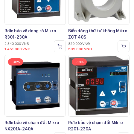
Rơle bảo vệ dòng rò Mikro
Biến dòng thứ tự không Mikro
R301-230A
ZCT 40S
2.340.000
VNĐ
820.000
VNĐ
1.451.000
VNĐ
509.000
VNĐ
-38%
-38%
Rơle bảo vệ chạm đất Mikro
Rơle bảo vệ chạm đất Mikro
NX201A-240A
R201-230A