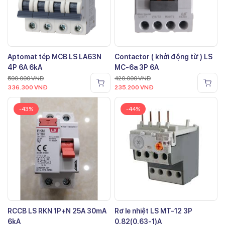
Aptomat tép MCB LS LA63N
Contactor ( khởi động từ ) LS
4P 6A 6kA
MC-6a 3P 6A
590.000
VNĐ
420.000
VNĐ
336.300
VNĐ
235.200
VNĐ
-43%
-44%
RCCB LS RKN 1P+N 25A 30mA
Rơ le nhiệt LS MT-12 3P
6kA
0.82(0.63-1)A