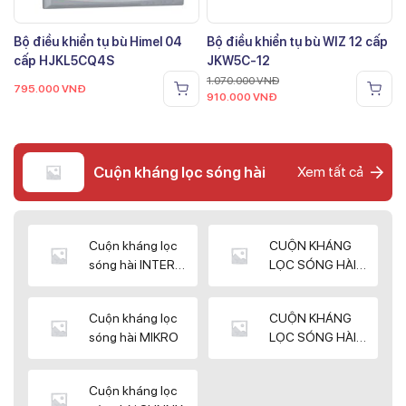
Bộ điều khiển tụ bù Himel 04
Bộ điều khiển tụ bù WIZ 12 cấp
cấp HJKL5CQ4S
JKW5C-12
1.070.000
VNĐ
795.000
VNĐ
910.000
VNĐ
Cuộn kháng lọc sóng hài
Xem tất cả
Cuộn kháng lọc
CUỘN KHÁNG
sóng hài INTER
LỌC SÓNG HÀI
WIN
ELEKTEK
Cuộn kháng lọc
CUỘN KHÁNG
sóng hài MIKRO
LỌC SÓNG HÀI
NUINTEK
Cuộn kháng lọc