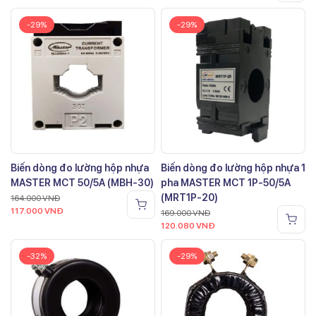
-29%
-29%
Biến dòng đo lường hộp nhựa
Biến dòng đo lường hộp nhựa 1
MASTER MCT 50/5A (MBH-30)
pha MASTER MCT 1P-50/5A
(MRT1P-20)
164.000
VNĐ
117.000
VNĐ
169.000
VNĐ
120.080
VNĐ
-32%
-29%