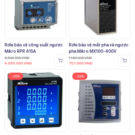
Rơle bảo vệ công suất ngược
Rơle bảo vệ mất pha và ngược
Mikro RPR 415A
pha Mikro MX100-400V
6.540.000
VNĐ
1.140.000
VNĐ
4.055.000
VNĐ
707.000
VNĐ
-38%
-38%