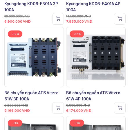
Kyungdong KD06-F301A 3P
Kyungdong KD06-F401A 4P
100A
100A
10.000.000
VNĐ
11.500.000
VNĐ
6.900.000
VNĐ
7.935.000
VNĐ
-37%
-37%
Bộ chuyển nguồn ATS Vitzro
Bộ chuyển nguồn ATS Vitzro
61W 3P 100A
61W 4P 100A
8.200.000
VNĐ
9.800.000
VNĐ
5.166.000
VNĐ
6.174.000
VNĐ
-8%
-8%