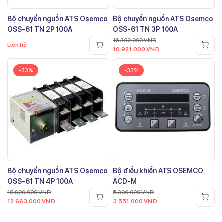
Bộ chuyển nguồn ATS Osemco
Bộ chuyển nguồn ATS Osemco
OSS-61 TN 2P 100A
OSS-61 TN 3P 100A
16.300.000
VNĐ
Liên hệ
10.921.000
VNĐ
-33%
-33%
Bộ chuyển nguồn ATS Osemco
Bộ điều khiển ATS OSEMCO
OSS-61 TN 4P 100A
ACD-M
18.900.000
VNĐ
5.300.000
VNĐ
12.663.000
VNĐ
3.551.000
VNĐ