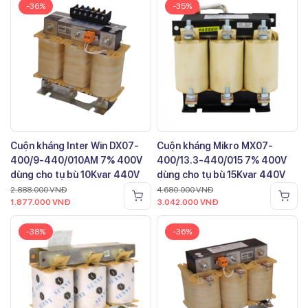
-36%
-35%
Cuộn kháng Inter Win DX07-
Cuộn kháng Mikro MX07-
400/9-440/010AM 7% 400V
400/13.3-440/015 7% 400V
dùng cho tụ bù 10Kvar 440V
dùng cho tụ bù 15Kvar 440V
2.888.000
VNĐ
4.680.000
VNĐ
1.877.000
VNĐ
3.042.000
VNĐ
-38%
-36%