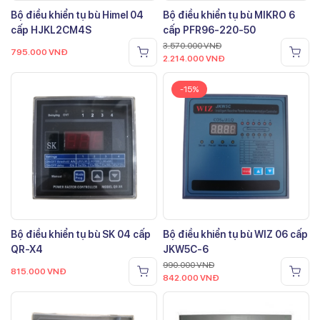
Bộ điều khiển tụ bù Himel 04
Bộ điều khiển tụ bù MIKRO 6
cấp HJKL2CM4S
cấp PFR96-220-50
3.570.000
VNĐ
795.000
VNĐ
2.214.000
VNĐ
-15%
Bộ điều khiển tụ bù SK 04 cấp
Bộ điều khiển tụ bù WIZ 06 cấp
QR-X4
JKW5C-6
990.000
VNĐ
815.000
VNĐ
842.000
VNĐ