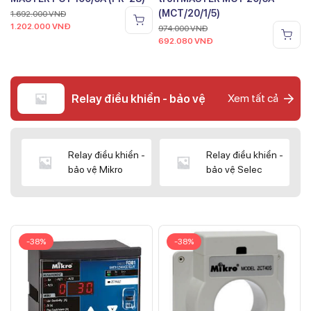
(MCT/20/1/5)
1.692.000
VNĐ
1.202.000
VNĐ
974.000
VNĐ
692.080
VNĐ
Relay điều khiển - bảo vệ
Xem tất cả
Relay điều khiển -
Relay điều khiển -
bảo vệ Mikro
bảo vệ Selec
-38%
-38%