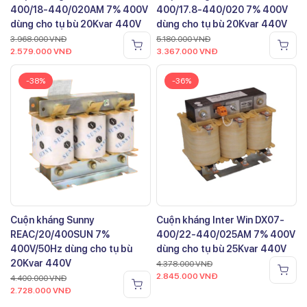
400/18-440/020AM 7% 400V
400/17.8-440/020 7% 400V
dùng cho tụ bù 20Kvar 440V
dùng cho tụ bù 20Kvar 440V
3.968.000
VNĐ
5.180.000
VNĐ
2.579.000
VNĐ
3.367.000
VNĐ
-38%
-36%
Cuộn kháng Sunny
Cuộn kháng Inter Win DX07-
REAC/20/400SUN 7%
400/22-440/025AM 7% 400V
400V/50Hz dùng cho tụ bù
dùng cho tụ bù 25Kvar 440V
20Kvar 440V
4.378.000
VNĐ
2.845.000
VNĐ
4.400.000
VNĐ
2.728.000
VNĐ