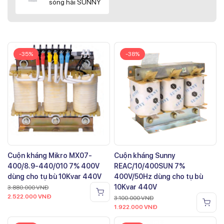
sóng hài SUNNY
-35%
-38%
Cuộn kháng Mikro MX07-
Cuộn kháng Sunny
400/8.9-440/010 7% 400V
REAC/10/400SUN 7%
dùng cho tụ bù 10Kvar 440V
400V/50Hz dùng cho tụ bù
10Kvar 440V
3.880.000
VNĐ
2.522.000
VNĐ
3.100.000
VNĐ
1.922.000
VNĐ