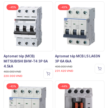
-45%
-43%
Aptomat tép (MCB)
Aptomat tép MCB LS LA63N
MITSUBISHI BHW-T4 3P 6A
3P 6A 6kA
4.5kA
406.000
VNĐ
231.420
VNĐ
400.000
VNĐ
220.000
VNĐ
-43%
-44%