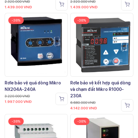
2.320.000
VNĐ
2.320.000
VNĐ
1.439.000
VNĐ
1.439.000
VNĐ
-38%
-38%
Rơle bảo vệ quá dòng Mikro
Rơle bảo vệ kết hợp quá dòng
NX204A-240A
và chạm đất Mikro R1000-
230A
3.220.000
VNĐ
1.997.000
VNĐ
6.680.000
VNĐ
4.142.000
VNĐ
-38%
-38%