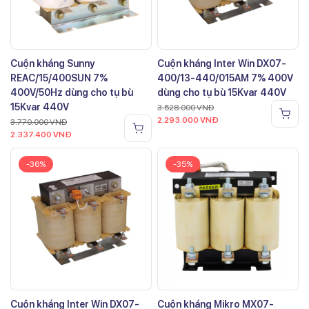
Cuộn kháng Sunny
Cuộn kháng Inter Win DX07-
REAC/15/400SUN 7%
400/13-440/015AM 7% 400V
400V/50Hz dùng cho tụ bù
dùng cho tụ bù 15Kvar 440V
15Kvar 440V
3.528.000
VNĐ
2.293.000
VNĐ
3.770.000
VNĐ
2.337.400
VNĐ
-36%
-35%
Cuộn kháng Inter Win DX07-
Cuộn kháng Mikro MX07-