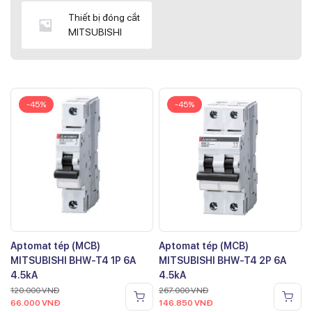
Thiết bị đóng cắt
MITSUBISHI
-45%
-45%
Aptomat tép (MCB)
Aptomat tép (MCB)
MITSUBISHI BHW-T4 1P 6A
MITSUBISHI BHW-T4 2P 6A
4.5kA
4.5kA
120.000
VNĐ
267.000
VNĐ
66.000
VNĐ
146.850
VNĐ