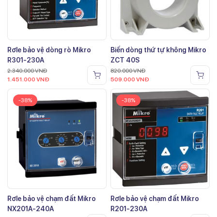
Rơle bảo vệ dòng rò Mikro
Biến dòng thứ tự không Mikro
R301-230A
ZCT 40S
2.340.000
VNĐ
820.000
VNĐ
1.451.000
VNĐ
509.000
VNĐ
-38%
-38%
Rơle bảo vệ chạm đất Mikro
Rơle bảo vệ chạm đất Mikro
NX201A-240A
R201-230A