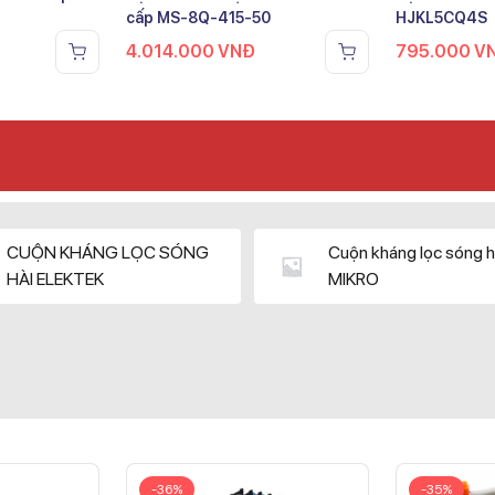
cấp MS-8Q-415-50
HJKL5CQ4S
4.014.000
VNĐ
795.000
V
CUỘN KHÁNG LỌC SÓNG
Cuộn kháng lọc sóng h
HÀI ELEKTEK
MIKRO
-36%
-35%