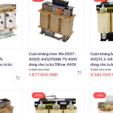
Cuộn kháng Inter Win DX07-
Cuộn kháng 
7%
400/9-440/010AM 7% 400V
400/13.3-44
o tụ bù
dùng cho tụ bù 10Kvar 440V
dùng cho tụ 
2.888.000
VNĐ
4.680.000
VNĐ
1.877.000
VNĐ
3.042.000
-35%
-38%