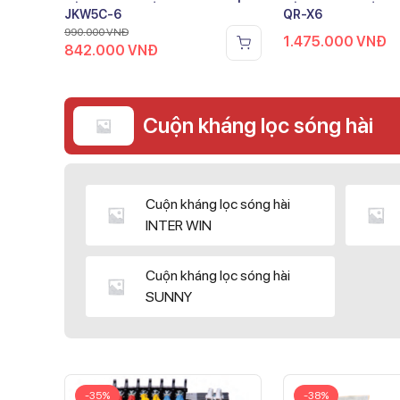
JKW5C-6
QR-X6
990.000
VNĐ
1.475.000
VNĐ
842.000
VNĐ
Cuộn kháng lọc sóng hài
Cuộn kháng lọc sóng hài
INTER WIN
Cuộn kháng lọc sóng hài
SUNNY
-35%
-38%