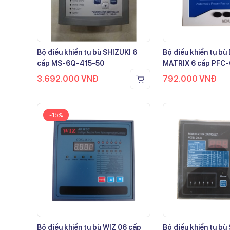
Bộ điều khiển tụ bù SHIZUKI 6
Bộ điều khiển tụ b
cấp MS-6Q-415-50
MATRIX 6 cấp PFC
3.692.000
VNĐ
792.000
VNĐ
-15%
Bộ điều khiển tụ bù WIZ 06 cấp
Bộ điều khiển tụ bù