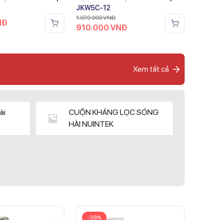
JKW5C-12
1.070.000
VNĐ
NĐ
910.000
VNĐ
Xem tất cả
ài
CUỘN KHÁNG LỌC SÓNG
HÀI NUINTEK
-38%