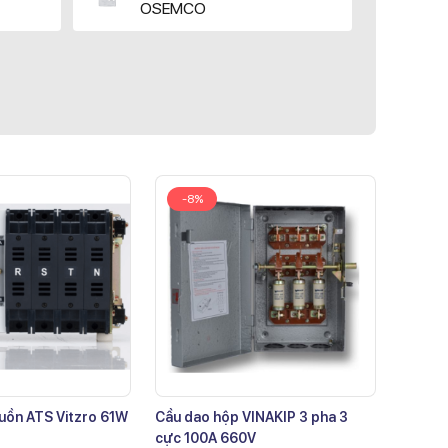
OSEMCO
-8%
uồn ATS Vitzro 61W
Cầu dao hộp VINAKIP 3 pha 3
cực 100A 660V