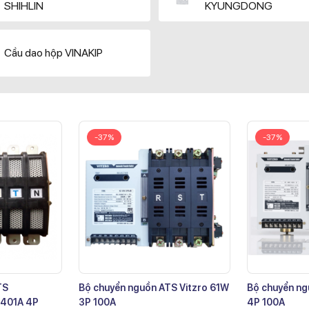
SHIHLIN
KYUNGDONG
Cầu dao hộp VINAKIP
-37%
-37%
TS
Bộ chuyển nguồn ATS Vitzro 61W
Bộ chuyển ng
401A 4P
3P 100A
4P 100A