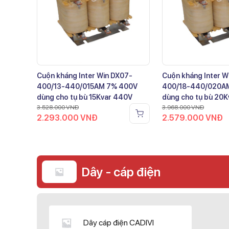
Cuộn kháng Inter Win DX07-
Cuộn kháng Inter W
400/13-440/015AM 7% 400V
400/18-440/020A
dùng cho tụ bù 15Kvar 440V
dùng cho tụ bù 20
3.528.000
VNĐ
3.968.000
VNĐ
2.293.000
VNĐ
2.579.000
VNĐ
Dây - cáp điện
Dây cáp điện CADIVI