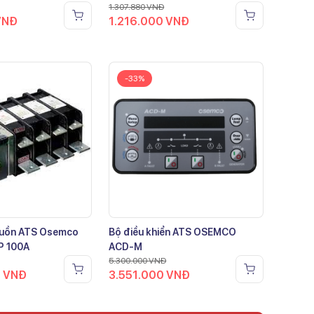
1.307.880
VNĐ
VNĐ
1.216.000
VNĐ
-33%
guồn ATS Osemco
Bộ điều khiển ATS OSEMCO
P 100A
ACD-M
5.300.000
VNĐ
0
VNĐ
3.551.000
VNĐ