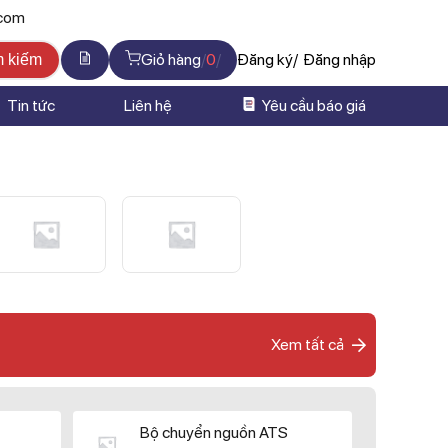
.com
Giỏ hàng
0
Đăng ký
Đăng nhập
m kiếm
Tin tức
Liên hệ
Yêu cầu báo giá
Xem tất cả
Bộ chuyển nguồn ATS