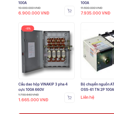
100A
100A
10.000.000
VNĐ
11.500.000
VNĐ
6.900.000
VNĐ
7.935.000
VNĐ
-8%
Cầu dao hộp VINAKIP 3 pha 4
Bộ chuyển nguồn 
cực 100A 660V
OSS-61 TN 2P 100A
1.790.640
VNĐ
Liên hệ
1.665.000
VNĐ