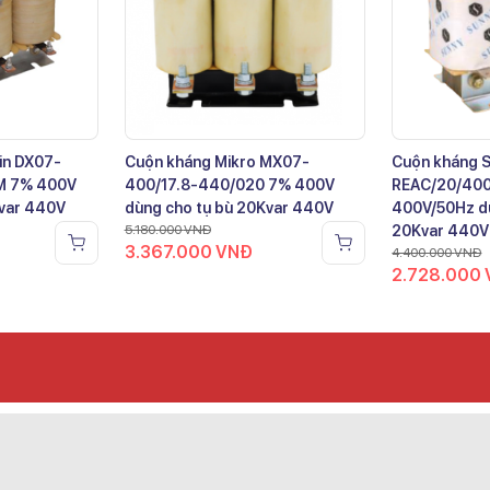
in DX07-
Cuộn kháng Mikro MX07-
Cuộn kháng 
M 7% 400V
400/17.8-440/020 7% 400V
REAC/20/40
Kvar 440V
dùng cho tụ bù 20Kvar 440V
400V/50Hz dù
5.180.000
VNĐ
20Kvar 440V
3.367.000
VNĐ
4.400.000
VNĐ
2.728.000