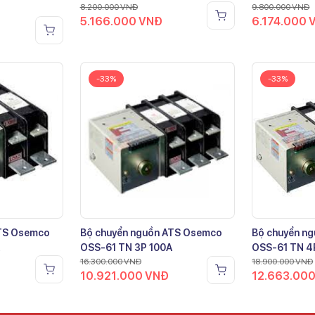
8.200.000
VNĐ
9.800.000
VNĐ
5.166.000
VNĐ
6.174.000
-33%
-33%
ATS Osemco
Bộ chuyển nguồn ATS Osemco
Bộ chuyển n
OSS-61 TN 3P 100A
OSS-61 TN 4
16.300.000
VNĐ
18.900.000
VNĐ
10.921.000
VNĐ
12.663.00