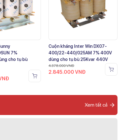
Sunny
Cuộn kháng Inter Win DX07-
0SUN 7%
400/22-440/025AM 7% 400V
ng cho tụ bù
dùng cho tụ bù 25Kvar 440V
4.378.000
VNĐ
2.845.000
VNĐ
VNĐ
Xem tất cả