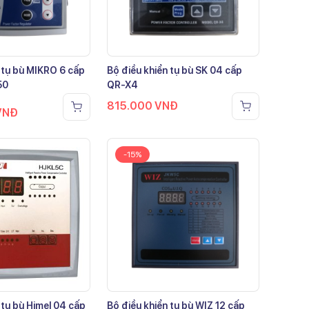
 tụ bù MIKRO 6 cấp
Bộ điều khiển tụ bù SK 04 cấp
50
QR-X4
815.000
VNĐ
VNĐ
-15%
 tụ bù Himel 04 cấp
Bộ điều khiển tụ bù WIZ 12 cấp