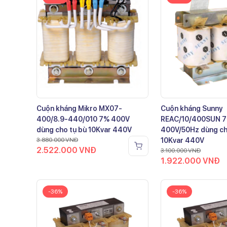
Cuộn kháng Mikro MX07-
Cuộn kháng Sunny
400/8.9-440/010 7% 400V
REAC/10/400SUN 
dùng cho tụ bù 10Kvar 440V
400V/50Hz dùng ch
3.880.000
VNĐ
10Kvar 440V
2.522.000
VNĐ
3.100.000
VNĐ
1.922.000
VNĐ
-36%
-36%