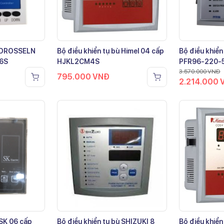
ù DROSSELN
Bộ điều khiển tụ bù Himel 04 cấp
Bộ điều khiển
-6S
HJKL2CM4S
PFR96-220-
3.570.000
VNĐ
795.000
VNĐ
2.214.000
 SK 06 cấp
Bộ điều khiển tụ bù SHIZUKI 8
Bộ điều khiển