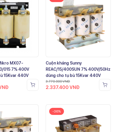
Mikro MX07-
Cuộn kháng Sunny
0/015 7% 400V
REAC/15/400SUN 7% 400V/50Hz
bù 15Kvar 440V
dùng cho tụ bù 15Kvar 440V
3.770.000
VNĐ
VNĐ
2.337.400
VNĐ
-36%