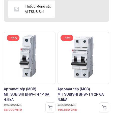
Thiết bị đóng cắt
MITSUBISHI
-45%
-45%
Aptomat tép (MCB)
Aptomat tép (MCB)
MITSUBISHI BHW-T4 1P 6A
MITSUBISHI BHW-T4 2P 6A
4.5kA
4.5kA
120.000
VNĐ
267.000
VNĐ
66.000
VNĐ
146.850
VNĐ