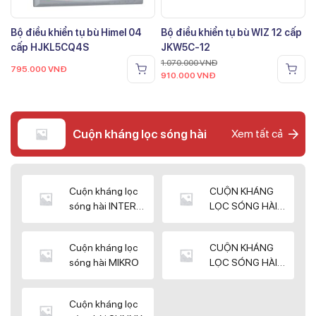
Bộ điều khiển tụ bù Himel 04
Bộ điều khiển tụ bù WIZ 12 cấp
cấp HJKL5CQ4S
JKW5C-12
1.070.000
VNĐ
795.000
VNĐ
910.000
VNĐ
Cuộn kháng lọc sóng hài
Xem tất cả
Cuộn kháng lọc
CUỘN KHÁNG
sóng hài INTER
LỌC SÓNG HÀI
WIN
ELEKTEK
Cuộn kháng lọc
CUỘN KHÁNG
sóng hài MIKRO
LỌC SÓNG HÀI
NUINTEK
Cuộn kháng lọc