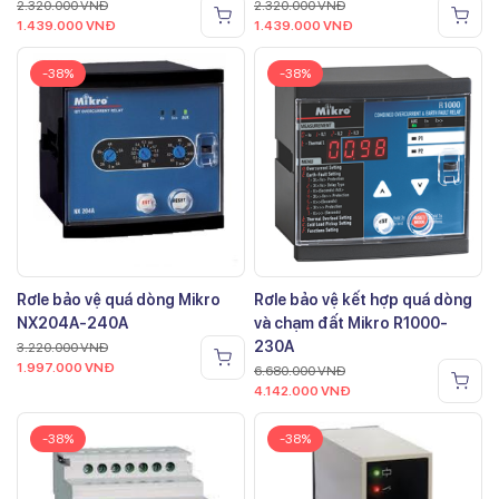
2.320.000
VNĐ
2.320.000
VNĐ
1.439.000
VNĐ
1.439.000
VNĐ
-38%
-38%
Rơle bảo vệ quá dòng Mikro
Rơle bảo vệ kết hợp quá dòng
NX204A-240A
và chạm đất Mikro R1000-
230A
3.220.000
VNĐ
1.997.000
VNĐ
6.680.000
VNĐ
4.142.000
VNĐ
-38%
-38%