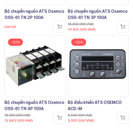
Bộ chuyển nguồn ATS Osemco
Bộ chuyển nguồn ATS Osemco
OSS-61 TN 2P 100A
OSS-61 TN 3P 100A
16.300.000
VNĐ
Liên hệ
10.921.000
VNĐ
-33%
-33%
Bộ chuyển nguồn ATS Osemco
Bộ điều khiển ATS OSEMCO
OSS-61 TN 4P 100A
ACD-M
18.900.000
VNĐ
5.300.000
VNĐ
12.663.000
VNĐ
3.551.000
VNĐ