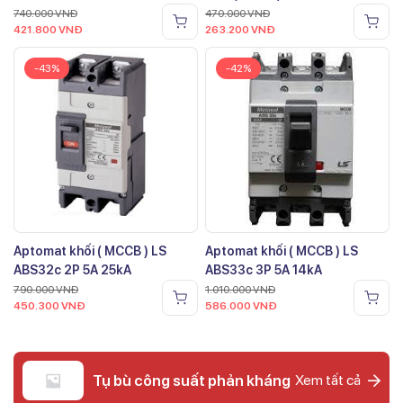
740.000
VNĐ
470.000
VNĐ
421.800
VNĐ
263.200
VNĐ
-43%
-42%
Aptomat khối ( MCCB ) LS
Aptomat khối ( MCCB ) LS
ABS32c 2P 5A 25kA
ABS33c 3P 5A 14kA
790.000
VNĐ
1.010.000
VNĐ
450.300
VNĐ
586.000
VNĐ
Tụ bù công suất phản kháng
Xem tất cả