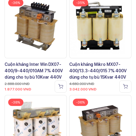
-36%
-35%
Cuộn kháng Inter Win DX07-
Cuộn kháng Mikro MX07-
400/9-440/010AM 7% 400V
400/13.3-440/015 7% 400V
dùng cho tụ bù 10Kvar 440V
dùng cho tụ bù 15Kvar 440V
2.888.000
VNĐ
4.680.000
VNĐ
1.877.000
VNĐ
3.042.000
VNĐ
-38%
-36%