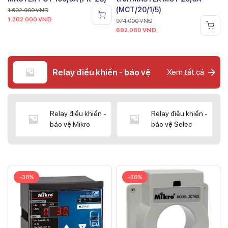
(MCT/20/1/5)
1.692.000
VNĐ
1.202.000
VNĐ
974.000
VNĐ
692.080
VNĐ
Relay điều khiển - bảo vệ
Xem tất cả
Relay điều khiển -
Relay điều khiển -
bảo vệ Mikro
bảo vệ Selec
-38%
-38%