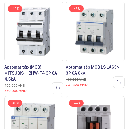
-45%
-43%
Aptomat tép (MCB)
Aptomat tép MCB LS LA63N
MITSUBISHI BHW-T4 3P 6A
3P 6A 6kA
4.5kA
406.000
VNĐ
231.420
VNĐ
400.000
VNĐ
220.000
VNĐ
-43%
-44%