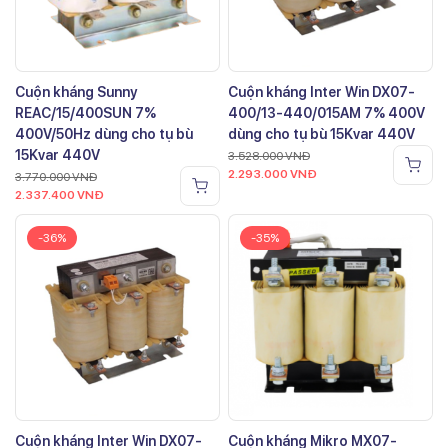
Cuộn kháng Sunny
Cuộn kháng Inter Win DX07-
REAC/15/400SUN 7%
400/13-440/015AM 7% 400V
400V/50Hz dùng cho tụ bù
dùng cho tụ bù 15Kvar 440V
15Kvar 440V
3.528.000
VNĐ
2.293.000
VNĐ
3.770.000
VNĐ
2.337.400
VNĐ
-36%
-35%
Cuộn kháng Inter Win DX07-
Cuộn kháng Mikro MX07-