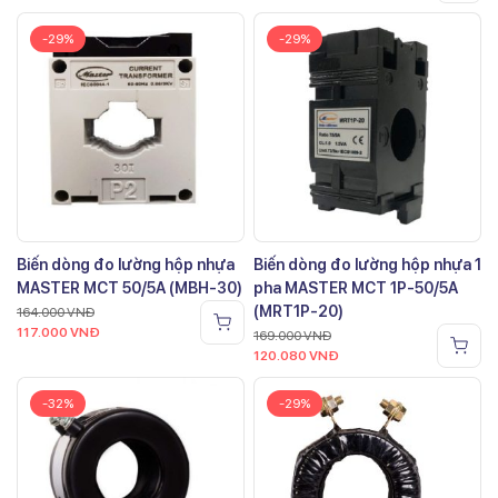
-29%
-29%
Biến dòng đo lường hộp nhựa
Biến dòng đo lường hộp nhựa 1
MASTER MCT 50/5A (MBH-30)
pha MASTER MCT 1P-50/5A
(MRT1P-20)
164.000
VNĐ
117.000
VNĐ
169.000
VNĐ
120.080
VNĐ
-32%
-29%