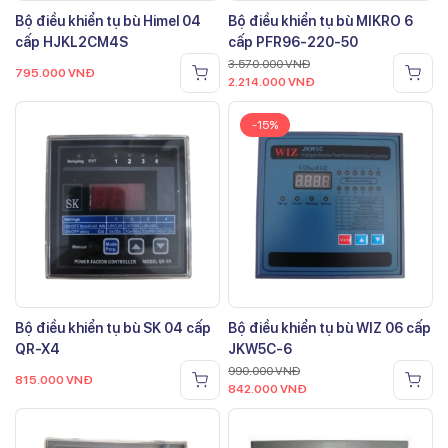
Bộ điều khiển tụ bù Himel 04
Bộ điều khiển tụ bù MIKRO 6
cấp HJKL2CM4S
cấp PFR96-220-50
3.570.000
VNĐ
795.000
VNĐ
2.214.000
VNĐ
-15%
Bộ điều khiển tụ bù SK 04 cấp
Bộ điều khiển tụ bù WIZ 06 cấp
QR-X4
JKW5C-6
990.000
VNĐ
815.000
VNĐ
842.000
VNĐ