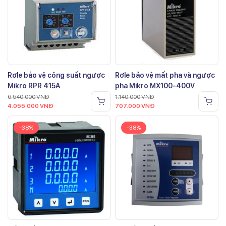
Rơle bảo vệ công suất ngược
Rơle bảo vệ mất pha và ngược
Mikro RPR 415A
pha Mikro MX100-400V
6.540.000
VNĐ
1.140.000
VNĐ
4.055.000
VNĐ
707.000
VNĐ
-38%
-38%