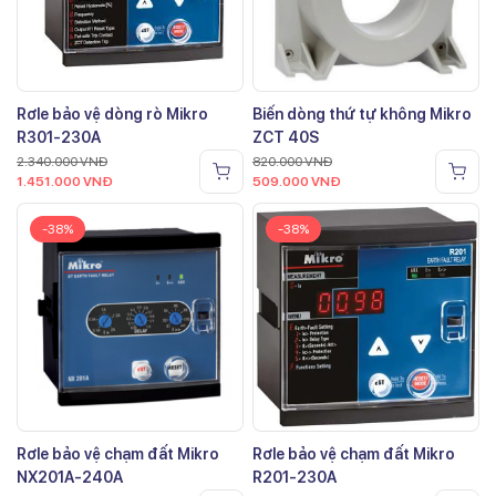
Rơle bảo vệ dòng rò Mikro
Biến dòng thứ tự không Mikro
R301-230A
ZCT 40S
2.340.000
VNĐ
820.000
VNĐ
1.451.000
VNĐ
509.000
VNĐ
-38%
-38%
Rơle bảo vệ chạm đất Mikro
Rơle bảo vệ chạm đất Mikro
NX201A-240A
R201-230A