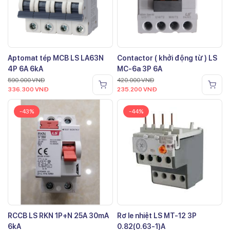
Aptomat tép MCB LS LA63N
Contactor ( khởi động từ ) LS
4P 6A 6kA
MC-6a 3P 6A
590.000
VNĐ
420.000
VNĐ
336.300
VNĐ
235.200
VNĐ
-43%
-44%
RCCB LS RKN 1P+N 25A 30mA
Rơ le nhiệt LS MT-12 3P
6kA
0.82(0.63-1)A