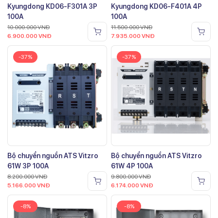
Kyungdong KD06-F301A 3P
Kyungdong KD06-F401A 4P
100A
100A
10.000.000
VNĐ
11.500.000
VNĐ
6.900.000
VNĐ
7.935.000
VNĐ
-37%
-37%
Bộ chuyển nguồn ATS Vitzro
Bộ chuyển nguồn ATS Vitzro
61W 3P 100A
61W 4P 100A
8.200.000
VNĐ
9.800.000
VNĐ
5.166.000
VNĐ
6.174.000
VNĐ
-8%
-8%