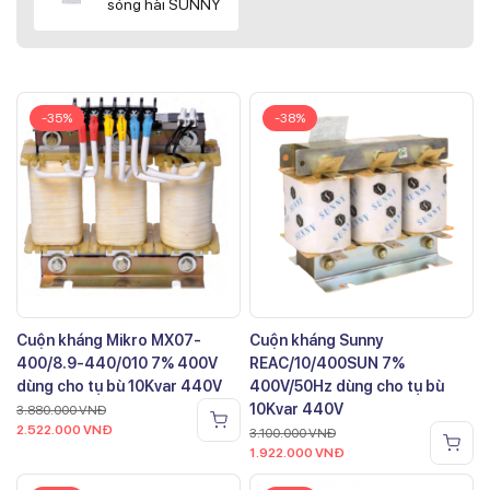
sóng hài SUNNY
-35%
-38%
Cuộn kháng Mikro MX07-
Cuộn kháng Sunny
400/8.9-440/010 7% 400V
REAC/10/400SUN 7%
dùng cho tụ bù 10Kvar 440V
400V/50Hz dùng cho tụ bù
10Kvar 440V
3.880.000
VNĐ
2.522.000
VNĐ
3.100.000
VNĐ
1.922.000
VNĐ