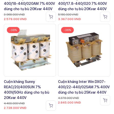
400/18-440/020AM 7% 400V
400/17.8-440/020 7% 400V
dùng cho tụ bù 20Kvar 440V
dùng cho tụ bù 20Kvar 440V
3.968.000
VNĐ
5.180.000
VNĐ
2.579.000
VNĐ
3.367.000
VNĐ
-38%
-36%
Cuộn kháng Sunny
Cuộn kháng Inter Win DX07-
REAC/20/400SUN 7%
400/22-440/025AM 7% 400V
400V/50Hz dùng cho tụ bù
dùng cho tụ bù 25Kvar 440V
20Kvar 440V
4.378.000
VNĐ
2.845.000
VNĐ
4.400.000
VNĐ
2.728.000
VNĐ