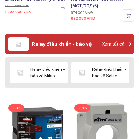
(MCT/20/1/5)
1.692.000
VNĐ
1.202.000
VNĐ
974.000
VNĐ
692.080
VNĐ
Relay điều khiển - bảo vệ
Xem tất cả
Relay điều khiển -
Relay điều khiển -
bảo vệ Mikro
bảo vệ Selec
-38%
-38%