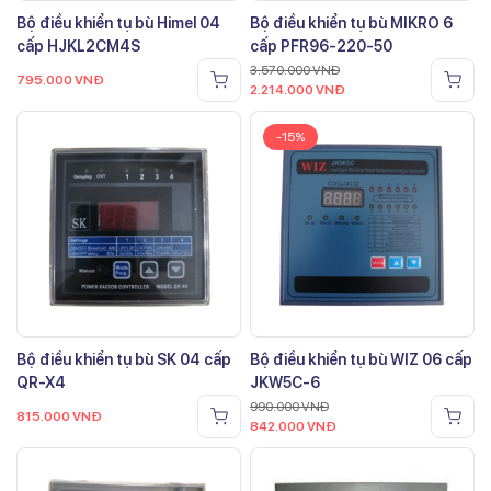
Bộ điều khiển tụ bù Himel 04
Bộ điều khiển tụ bù MIKRO 6
cấp HJKL2CM4S
cấp PFR96-220-50
3.570.000
VNĐ
795.000
VNĐ
2.214.000
VNĐ
-15%
Bộ điều khiển tụ bù SK 04 cấp
Bộ điều khiển tụ bù WIZ 06 cấp
QR-X4
JKW5C-6
990.000
VNĐ
815.000
VNĐ
842.000
VNĐ