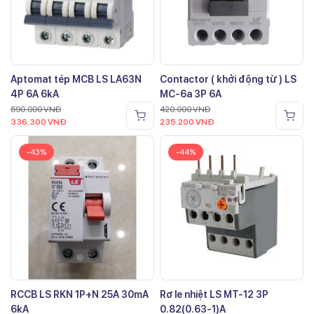
Aptomat tép MCB LS LA63N
Contactor ( khởi động từ ) LS
4P 6A 6kA
MC-6a 3P 6A
590.000
VNĐ
420.000
VNĐ
336.300
VNĐ
235.200
VNĐ
-43%
-44%
RCCB LS RKN 1P+N 25A 30mA
Rơ le nhiệt LS MT-12 3P
6kA
0.82(0.63-1)A