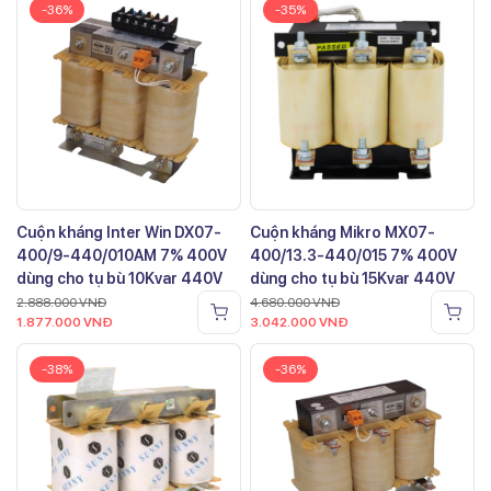
-36%
-35%
Cuộn kháng Inter Win DX07-
Cuộn kháng Mikro MX07-
400/9-440/010AM 7% 400V
400/13.3-440/015 7% 400V
dùng cho tụ bù 10Kvar 440V
dùng cho tụ bù 15Kvar 440V
2.888.000
VNĐ
4.680.000
VNĐ
1.877.000
VNĐ
3.042.000
VNĐ
-38%
-36%