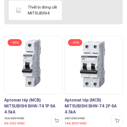
Thiết bị đóng cắt
MITSUBISHI
-45%
-45%
Aptomat tép (MCB)
Aptomat tép (MCB)
MITSUBISHI BHW-T4 1P 6A
MITSUBISHI BHW-T4 2P 6A
4.5kA
4.5kA
120.000
VNĐ
267.000
VNĐ
66.000
VNĐ
146.850
VNĐ