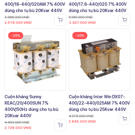
400/18-440/020AM 7% 400V
400/17.8-440/020 7% 400V
dùng cho tụ bù 20Kvar 440V
dùng cho tụ bù 20Kvar 440V
3.968.000
VNĐ
5.180.000
VNĐ
2.579.000
VNĐ
3.367.000
VNĐ
-38%
-36%
Cuộn kháng Sunny
Cuộn kháng Inter Win DX07-
REAC/20/400SUN 7%
400/22-440/025AM 7% 400V
400V/50Hz dùng cho tụ bù
dùng cho tụ bù 25Kvar 440V
20Kvar 440V
4.378.000
VNĐ
2.845.000
VNĐ
4.400.000
VNĐ
2.728.000
VNĐ