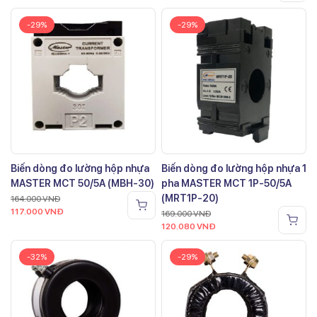
-29%
-29%
Biến dòng đo lường hộp nhựa
Biến dòng đo lường hộp nhựa 1
MASTER MCT 50/5A (MBH-30)
pha MASTER MCT 1P-50/5A
(MRT1P-20)
164.000
VNĐ
117.000
VNĐ
169.000
VNĐ
120.080
VNĐ
-32%
-29%