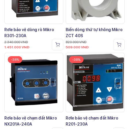
Rơle bảo vệ dòng rò Mikro
Biến dòng thứ tự không Mikro
R301-230A
ZCT 40S
2.340.000
VNĐ
820.000
VNĐ
1.451.000
VNĐ
509.000
VNĐ
-38%
-38%
Rơle bảo vệ chạm đất Mikro
Rơle bảo vệ chạm đất Mikro
NX201A-240A
R201-230A