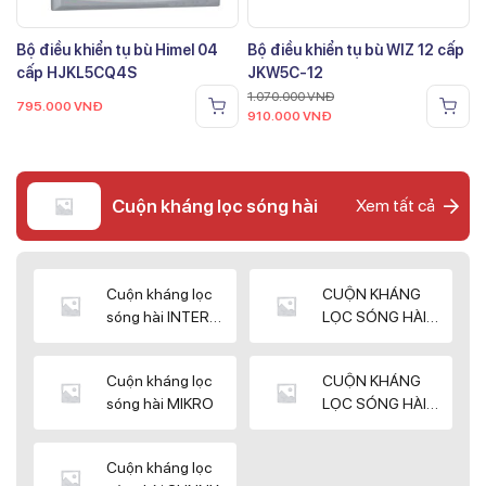
Bộ điều khiển tụ bù Himel 04
Bộ điều khiển tụ bù WIZ 12 cấp
cấp HJKL5CQ4S
JKW5C-12
1.070.000
VNĐ
795.000
VNĐ
910.000
VNĐ
Cuộn kháng lọc sóng hài
Xem tất cả
Cuộn kháng lọc
CUỘN KHÁNG
sóng hài INTER
LỌC SÓNG HÀI
WIN
ELEKTEK
Cuộn kháng lọc
CUỘN KHÁNG
sóng hài MIKRO
LỌC SÓNG HÀI
NUINTEK
Cuộn kháng lọc