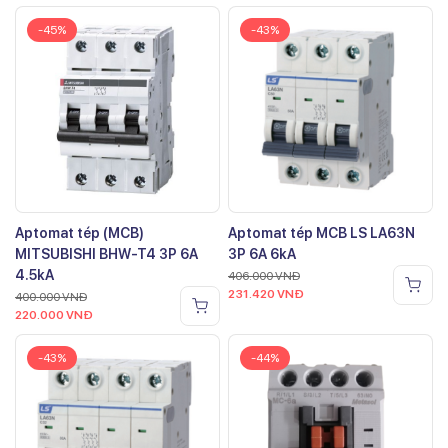
-45%
-43%
Aptomat tép (MCB)
Aptomat tép MCB LS LA63N
MITSUBISHI BHW-T4 3P 6A
3P 6A 6kA
4.5kA
406.000
VNĐ
231.420
VNĐ
400.000
VNĐ
220.000
VNĐ
-43%
-44%