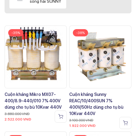
sóng hài SUNNY
-35%
-38%
Cuộn kháng Mikro MX07-
Cuộn kháng Sunny
400/8.9-440/010 7% 400V
REAC/10/400SUN 7%
dùng cho tụ bù 10Kvar 440V
400V/50Hz dùng cho tụ bù
10Kvar 440V
3.880.000
VNĐ
2.522.000
VNĐ
3.100.000
VNĐ
1.922.000
VNĐ