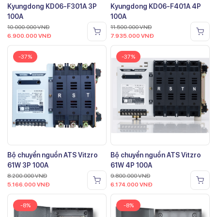
Kyungdong KD06-F301A 3P
Kyungdong KD06-F401A 4P
100A
100A
10.000.000
VNĐ
11.500.000
VNĐ
6.900.000
VNĐ
7.935.000
VNĐ
-37%
-37%
Bộ chuyển nguồn ATS Vitzro
Bộ chuyển nguồn ATS Vitzro
61W 3P 100A
61W 4P 100A
8.200.000
VNĐ
9.800.000
VNĐ
5.166.000
VNĐ
6.174.000
VNĐ
-8%
-8%