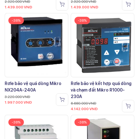
2.320.000
VNĐ
2.320.000
VNĐ
1.439.000
VNĐ
1.439.000
VNĐ
-38%
-38%
Rơle bảo vệ quá dòng Mikro
Rơle bảo vệ kết hợp quá dòng
NX204A-240A
và chạm đất Mikro R1000-
230A
3.220.000
VNĐ
1.997.000
VNĐ
6.680.000
VNĐ
4.142.000
VNĐ
-38%
-38%