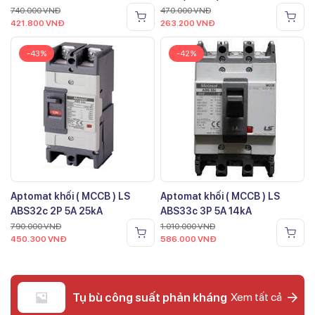
740.000
VNĐ
470.000
VNĐ
421.800
VNĐ
263.200
VNĐ
-43%
-42%
Aptomat khối ( MCCB ) LS
Aptomat khối ( MCCB ) LS
ABS32c 2P 5A 25kA
ABS33c 3P 5A 14kA
790.000
VNĐ
1.010.000
VNĐ
450.300
VNĐ
586.000
VNĐ
Tụ bù công suất phản kháng
Xem tất cả