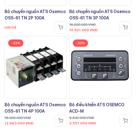
Bộ chuyển nguồn ATS Osemco
Bộ chuyển nguồn ATS Osemco
OSS-61 TN 2P 100A
OSS-61 TN 3P 100A
16.300.000
VNĐ
Liên hệ
10.921.000
VNĐ
-33%
-33%
Bộ chuyển nguồn ATS Osemco
Bộ điều khiển ATS OSEMCO
OSS-61 TN 4P 100A
ACD-M
18.900.000
VNĐ
5.300.000
VNĐ
12.663.000
VNĐ
3.551.000
VNĐ