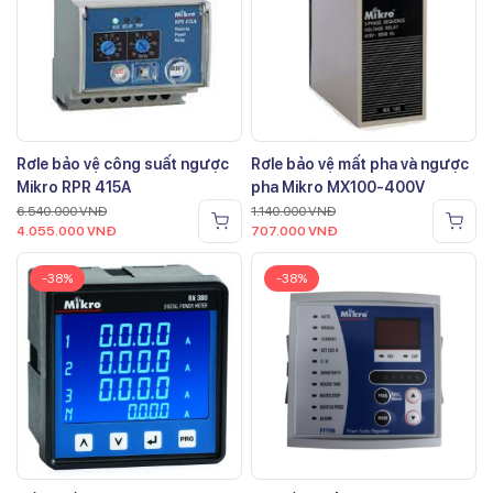
Rơle bảo vệ công suất ngược
Rơle bảo vệ mất pha và ngược
Mikro RPR 415A
pha Mikro MX100-400V
6.540.000
VNĐ
1.140.000
VNĐ
4.055.000
VNĐ
707.000
VNĐ
-38%
-38%