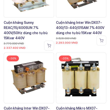
Cuộn kháng Sunny
Cuộn kháng Inter Win DX07-
REAC/15/400SUN 7%
400/13-440/015AM 7% 400V
400V/50Hz dùng cho tụ bù
dùng cho tụ bù 15Kvar 440V
15Kvar 440V
3.528.000
VNĐ
2.293.000
VNĐ
3.770.000
VNĐ
2.337.400
VNĐ
-36%
-35%
Cuộn kháng Inter Win DX07-
Cuộn kháng Mikro MX07-