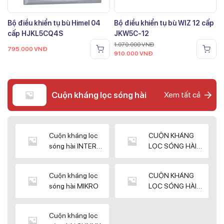
Bộ điều khiển tụ bù Himel 04
Bộ điều khiển tụ bù WIZ 12 cấp
cấp HJKL5CQ4S
JKW5C-12
1.070.000
VNĐ
795.000
VNĐ
910.000
VNĐ
Cuộn kháng lọc sóng hài
Xem tất cả
Cuộn kháng lọc
CUỘN KHÁNG
sóng hài INTER
LỌC SÓNG HÀI
WIN
ELEKTEK
Cuộn kháng lọc
CUỘN KHÁNG
sóng hài MIKRO
LỌC SÓNG HÀI
NUINTEK
Cuộn kháng lọc