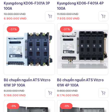
Kyungdong KD06-F301A 3P
Kyungdong KD06-F401A 4P
100A
100A
10.000.000
VNĐ
11.500.000
VNĐ
6.900.000
VNĐ
7.935.000
VNĐ
-37%
-37%
Bộ chuyển nguồn ATS Vitzro
Bộ chuyển nguồn ATS Vitzro
61W 3P 100A
61W 4P 100A
8.200.000
VNĐ
9.800.000
VNĐ
5.166.000
VNĐ
6.174.000
VNĐ
-8%
-8%