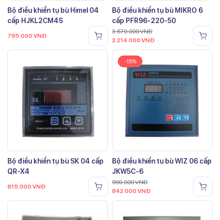
Bộ điều khiển tụ bù Himel 04
Bộ điều khiển tụ bù MIKRO 6
cấp HJKL2CM4S
cấp PFR96-220-50
3.570.000
VNĐ
795.000
VNĐ
2.214.000
VNĐ
-15%
Bộ điều khiển tụ bù SK 04 cấp
Bộ điều khiển tụ bù WIZ 06 cấp
QR-X4
JKW5C-6
990.000
VNĐ
815.000
VNĐ
842.000
VNĐ