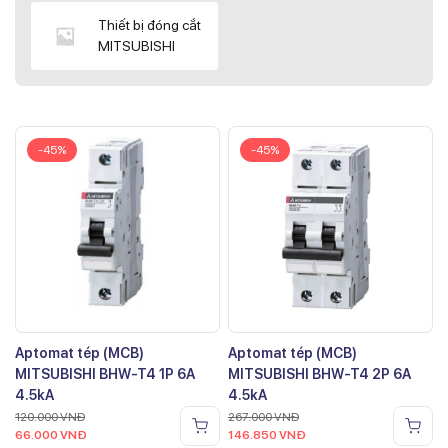
Thiết bị đóng cắt
MITSUBISHI
-45%
-45%
Aptomat tép (MCB)
Aptomat tép (MCB)
MITSUBISHI BHW-T4 1P 6A
MITSUBISHI BHW-T4 2P 6A
4.5kA
4.5kA
120.000
VNĐ
267.000
VNĐ
66.000
VNĐ
146.850
VNĐ