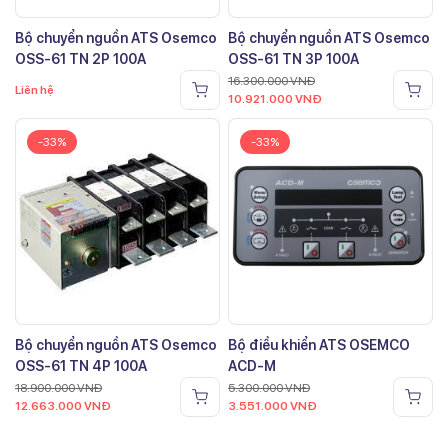
Bộ chuyển nguồn ATS Osemco
Bộ chuyển nguồn ATS Osemco
OSS-61 TN 2P 100A
OSS-61 TN 3P 100A
16.300.000
VNĐ
Liên hệ
10.921.000
VNĐ
-33%
-33%
Bộ chuyển nguồn ATS Osemco
Bộ điều khiển ATS OSEMCO
OSS-61 TN 4P 100A
ACD-M
18.900.000
VNĐ
5.300.000
VNĐ
12.663.000
VNĐ
3.551.000
VNĐ