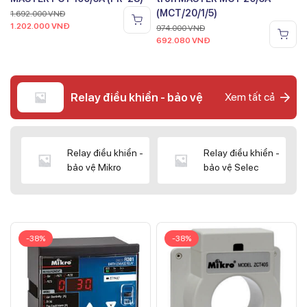
(MCT/20/1/5)
1.692.000
VNĐ
1.202.000
VNĐ
974.000
VNĐ
692.080
VNĐ
Relay điều khiển - bảo vệ
Xem tất cả
Relay điều khiển -
Relay điều khiển -
bảo vệ Mikro
bảo vệ Selec
-38%
-38%