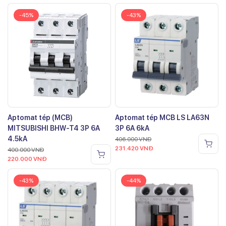
-45%
-43%
Aptomat tép (MCB)
Aptomat tép MCB LS LA63N
MITSUBISHI BHW-T4 3P 6A
3P 6A 6kA
4.5kA
406.000
VNĐ
231.420
VNĐ
400.000
VNĐ
220.000
VNĐ
-43%
-44%