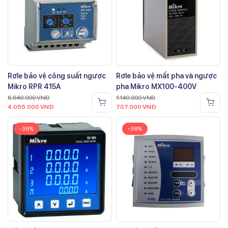
Rơle bảo vệ công suất ngược
Rơle bảo vệ mất pha và ngược
Mikro RPR 415A
pha Mikro MX100-400V
6.540.000
VNĐ
1.140.000
VNĐ
4.055.000
VNĐ
707.000
VNĐ
-38%
-38%