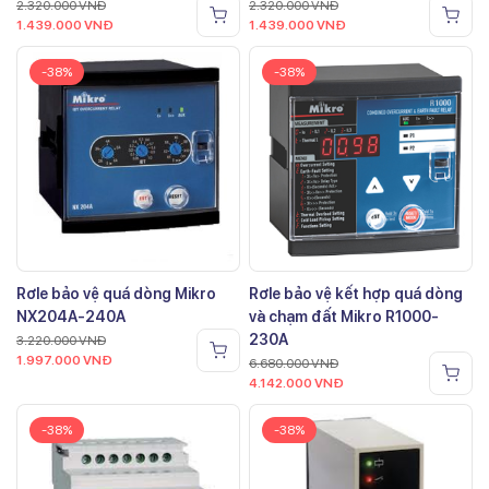
2.320.000
VNĐ
2.320.000
VNĐ
1.439.000
VNĐ
1.439.000
VNĐ
-38%
-38%
Rơle bảo vệ quá dòng Mikro
Rơle bảo vệ kết hợp quá dòng
NX204A-240A
và chạm đất Mikro R1000-
230A
3.220.000
VNĐ
1.997.000
VNĐ
6.680.000
VNĐ
4.142.000
VNĐ
-38%
-38%