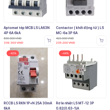
Aptomat tép MCB LS LA63N
Contactor ( khởi động từ ) LS
4P 6A 6kA
MC-6a 3P 6A
590.000
VNĐ
420.000
VNĐ
336.300
VNĐ
235.200
VNĐ
-43%
-44%
RCCB LS RKN 1P+N 25A 30mA
Rơ le nhiệt LS MT-12 3P
6kA
0.82(0.63-1)A