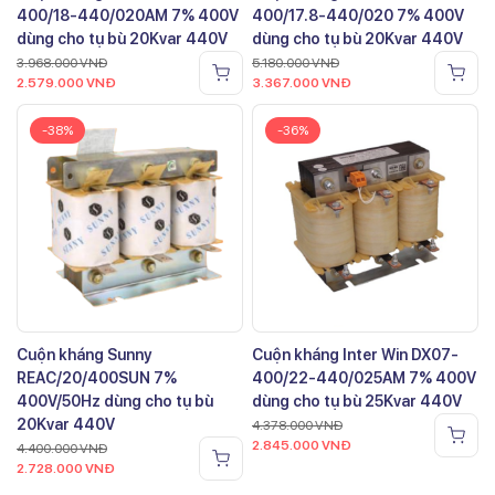
400/18-440/020AM 7% 400V
400/17.8-440/020 7% 400V
dùng cho tụ bù 20Kvar 440V
dùng cho tụ bù 20Kvar 440V
3.968.000
VNĐ
5.180.000
VNĐ
2.579.000
VNĐ
3.367.000
VNĐ
-38%
-36%
Cuộn kháng Sunny
Cuộn kháng Inter Win DX07-
REAC/20/400SUN 7%
400/22-440/025AM 7% 400V
400V/50Hz dùng cho tụ bù
dùng cho tụ bù 25Kvar 440V
20Kvar 440V
4.378.000
VNĐ
2.845.000
VNĐ
4.400.000
VNĐ
2.728.000
VNĐ