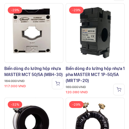
-29%
-29%
Biến dòng đo lường hộp nhựa
Biến dòng đo lường hộp nhựa 1
MASTER MCT 50/5A (MBH-30)
pha MASTER MCT 1P-50/5A
(MRT1P-20)
164.000
VNĐ
117.000
VNĐ
169.000
VNĐ
120.080
VNĐ
-32%
-29%