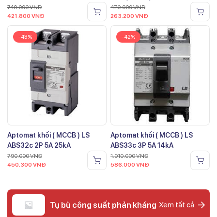
740.000
VNĐ
470.000
VNĐ
421.800
VNĐ
263.200
VNĐ
-43%
-42%
Aptomat khối ( MCCB ) LS
Aptomat khối ( MCCB ) LS
ABS32c 2P 5A 25kA
ABS33c 3P 5A 14kA
790.000
VNĐ
1.010.000
VNĐ
450.300
VNĐ
586.000
VNĐ
Tụ bù công suất phản kháng
Xem tất cả