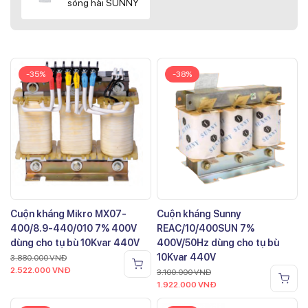
sóng hài SUNNY
-35%
-38%
Cuộn kháng Mikro MX07-
Cuộn kháng Sunny
400/8.9-440/010 7% 400V
REAC/10/400SUN 7%
dùng cho tụ bù 10Kvar 440V
400V/50Hz dùng cho tụ bù
10Kvar 440V
3.880.000
VNĐ
2.522.000
VNĐ
3.100.000
VNĐ
1.922.000
VNĐ