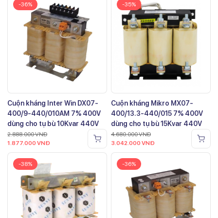
-36%
-35%
Cuộn kháng Inter Win DX07-
Cuộn kháng Mikro MX07-
400/9-440/010AM 7% 400V
400/13.3-440/015 7% 400V
dùng cho tụ bù 10Kvar 440V
dùng cho tụ bù 15Kvar 440V
2.888.000
VNĐ
4.680.000
VNĐ
1.877.000
VNĐ
3.042.000
VNĐ
-38%
-36%