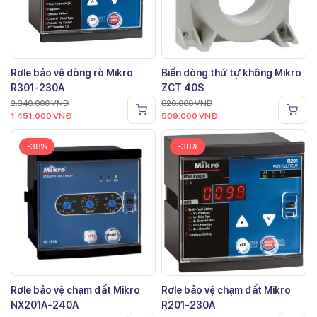
Rơle bảo vệ dòng rò Mikro
Biến dòng thứ tự không Mikro
R301-230A
ZCT 40S
2.340.000
VNĐ
820.000
VNĐ
1.451.000
VNĐ
509.000
VNĐ
-38%
-38%
Rơle bảo vệ chạm đất Mikro
Rơle bảo vệ chạm đất Mikro
NX201A-240A
R201-230A