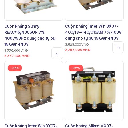
Cuộn kháng Sunny
Cuộn kháng Inter Win DX07-
REAC/15/400SUN 7%
400/13-440/015AM 7% 400V
400V/50Hz dùng cho tụ bù
dùng cho tụ bù 15Kvar 440V
15Kvar 440V
3.528.000
VNĐ
2.293.000
VNĐ
3.770.000
VNĐ
2.337.400
VNĐ
-36%
-35%
Cuộn kháng Inter Win DX07-
Cuộn kháng Mikro MX07-