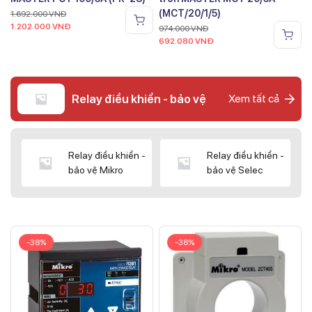
(MCT/20/1/5)
1.692.000
VNĐ
1.202.000
VNĐ
974.000
VNĐ
692.080
VNĐ
Relay điều khiển - bảo vệ
Xem tất cả
Relay điều khiển -
Relay điều khiển -
bảo vệ Mikro
bảo vệ Selec
-38%
-38%