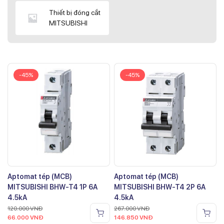
Thiết bị đóng cắt
MITSUBISHI
-45%
-45%
Aptomat tép (MCB)
Aptomat tép (MCB)
MITSUBISHI BHW-T4 1P 6A
MITSUBISHI BHW-T4 2P 6A
4.5kA
4.5kA
120.000
VNĐ
267.000
VNĐ
66.000
VNĐ
146.850
VNĐ