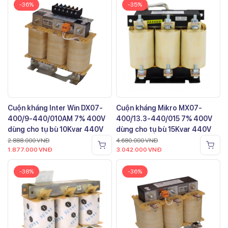
-36%
-35%
Cuộn kháng Inter Win DX07-
Cuộn kháng Mikro MX07-
400/9-440/010AM 7% 400V
400/13.3-440/015 7% 400V
dùng cho tụ bù 10Kvar 440V
dùng cho tụ bù 15Kvar 440V
2.888.000
VNĐ
4.680.000
VNĐ
1.877.000
VNĐ
3.042.000
VNĐ
-38%
-36%