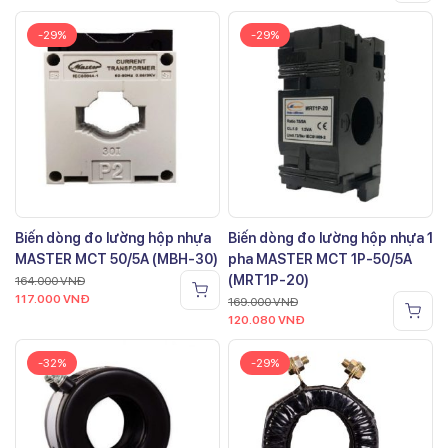
-29%
-29%
Biến dòng đo lường hộp nhựa
Biến dòng đo lường hộp nhựa 1
MASTER MCT 50/5A (MBH-30)
pha MASTER MCT 1P-50/5A
(MRT1P-20)
164.000
VNĐ
117.000
VNĐ
169.000
VNĐ
120.080
VNĐ
-32%
-29%