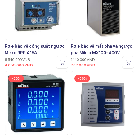
Rơle bảo vệ công suất ngược
Rơle bảo vệ mất pha và ngược
Mikro RPR 415A
pha Mikro MX100-400V
6.540.000
VNĐ
1.140.000
VNĐ
4.055.000
VNĐ
707.000
VNĐ
-38%
-38%