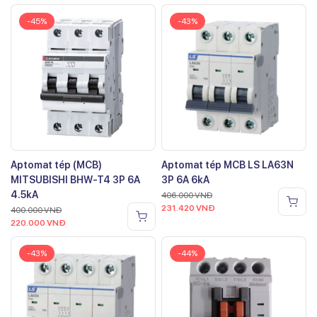
-45%
-43%
Aptomat tép (MCB)
Aptomat tép MCB LS LA63N
MITSUBISHI BHW-T4 3P 6A
3P 6A 6kA
4.5kA
406.000
VNĐ
231.420
VNĐ
400.000
VNĐ
220.000
VNĐ
-43%
-44%