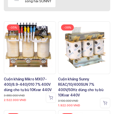
sóng hài SUNNY
-35%
-38%
Cuộn kháng Mikro MX07-
Cuộn kháng Sunny
400/8.9-440/010 7% 400V
REAC/10/400SUN 7%
dùng cho tụ bù 10Kvar 440V
400V/50Hz dùng cho tụ bù
10Kvar 440V
3.880.000
VNĐ
2.522.000
VNĐ
3.100.000
VNĐ
1.922.000
VNĐ