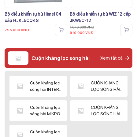
Bộ điều khiển tụ bù Himel 04
Bộ điều khiển tụ bù WIZ 12 cấp
cấp HJKL5CQ4S
JKW5C-12
1.070.000
VNĐ
795.000
VNĐ
910.000
VNĐ
Cuộn kháng lọc sóng hài
Xem tất cả
Cuộn kháng lọc
CUỘN KHÁNG
sóng hài INTER
LỌC SÓNG HÀI
WIN
ELEKTEK
Cuộn kháng lọc
CUỘN KHÁNG
sóng hài MIKRO
LỌC SÓNG HÀI
NUINTEK
Cuộn kháng lọc