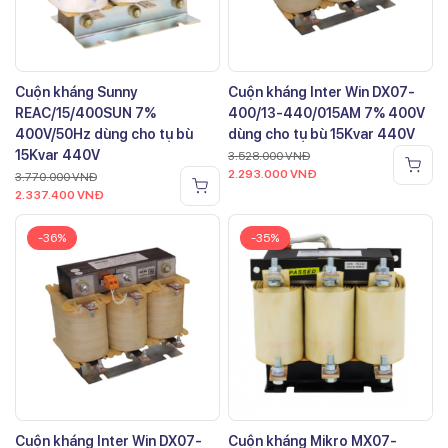
Cuộn kháng Sunny
Cuộn kháng Inter Win DX07-
REAC/15/400SUN 7%
400/13-440/015AM 7% 400V
400V/50Hz dùng cho tụ bù
dùng cho tụ bù 15Kvar 440V
15Kvar 440V
3.528.000
VNĐ
2.293.000
VNĐ
3.770.000
VNĐ
2.337.400
VNĐ
-36%
-35%
Cuộn kháng Inter Win DX07-
Cuộn kháng Mikro MX07-