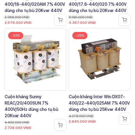
400/18-440/020AM 7% 400V
400/17.8-440/020 7% 400V
dùng cho tụ bù 20Kvar 440V
dùng cho tụ bù 20Kvar 440V
3.968.000
VNĐ
5.180.000
VNĐ
2.579.000
VNĐ
3.367.000
VNĐ
-38%
-36%
Cuộn kháng Sunny
Cuộn kháng Inter Win DX07-
REAC/20/400SUN 7%
400/22-440/025AM 7% 400V
400V/50Hz dùng cho tụ bù
dùng cho tụ bù 25Kvar 440V
20Kvar 440V
4.378.000
VNĐ
2.845.000
VNĐ
4.400.000
VNĐ
2.728.000
VNĐ