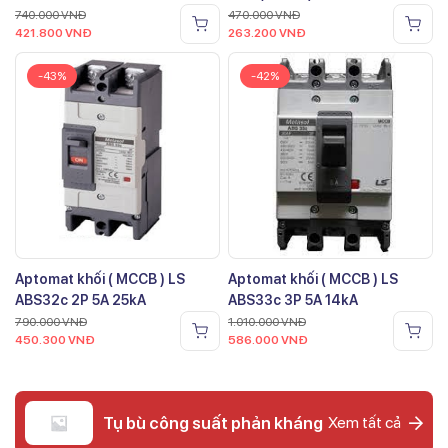
740.000
VNĐ
470.000
VNĐ
421.800
VNĐ
263.200
VNĐ
-43%
-42%
Aptomat khối ( MCCB ) LS
Aptomat khối ( MCCB ) LS
ABS32c 2P 5A 25kA
ABS33c 3P 5A 14kA
790.000
VNĐ
1.010.000
VNĐ
450.300
VNĐ
586.000
VNĐ
Tụ bù công suất phản kháng
Xem tất cả