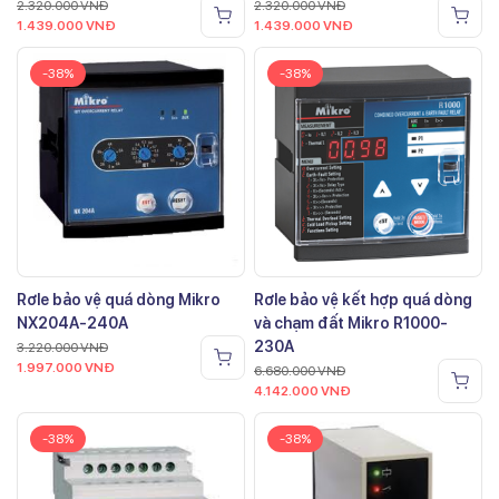
2.320.000
VNĐ
2.320.000
VNĐ
1.439.000
VNĐ
1.439.000
VNĐ
-38%
-38%
Rơle bảo vệ quá dòng Mikro
Rơle bảo vệ kết hợp quá dòng
NX204A-240A
và chạm đất Mikro R1000-
230A
3.220.000
VNĐ
1.997.000
VNĐ
6.680.000
VNĐ
4.142.000
VNĐ
-38%
-38%