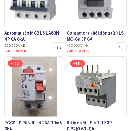
Aptomat tép MCB LS LA63N
Contactor ( khởi động từ ) LS
4P 6A 6kA
MC-6a 3P 6A
590.000
VNĐ
420.000
VNĐ
336.300
VNĐ
235.200
VNĐ
-43%
-44%
RCCB LS RKN 1P+N 25A 30mA
Rơ le nhiệt LS MT-12 3P
6kA
0.82(0.63-1)A