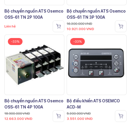
Bộ chuyển nguồn ATS Osemco
Bộ chuyển nguồn ATS Osemco
OSS-61 TN 2P 100A
OSS-61 TN 3P 100A
16.300.000
VNĐ
Liên hệ
10.921.000
VNĐ
-33%
-33%
Bộ chuyển nguồn ATS Osemco
Bộ điều khiển ATS OSEMCO
OSS-61 TN 4P 100A
ACD-M
18.900.000
VNĐ
5.300.000
VNĐ
12.663.000
VNĐ
3.551.000
VNĐ