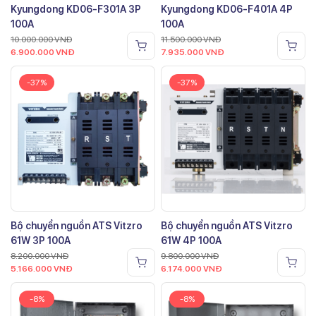
Kyungdong KD06-F301A 3P
Kyungdong KD06-F401A 4P
100A
100A
10.000.000
VNĐ
11.500.000
VNĐ
6.900.000
VNĐ
7.935.000
VNĐ
-37%
-37%
Bộ chuyển nguồn ATS Vitzro
Bộ chuyển nguồn ATS Vitzro
61W 3P 100A
61W 4P 100A
8.200.000
VNĐ
9.800.000
VNĐ
5.166.000
VNĐ
6.174.000
VNĐ
-8%
-8%