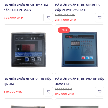
Bộ điều khiển tụ bù Himel 04
Bộ điều khiển tụ bù MIKRO 6
cấp HJKL2CM4S
cấp PFR96-220-50
3.570.000
VNĐ
795.000
VNĐ
2.214.000
VNĐ
-15%
Bộ điều khiển tụ bù SK 04 cấp
Bộ điều khiển tụ bù WIZ 06 cấp
QR-X4
JKW5C-6
990.000
VNĐ
815.000
VNĐ
842.000
VNĐ