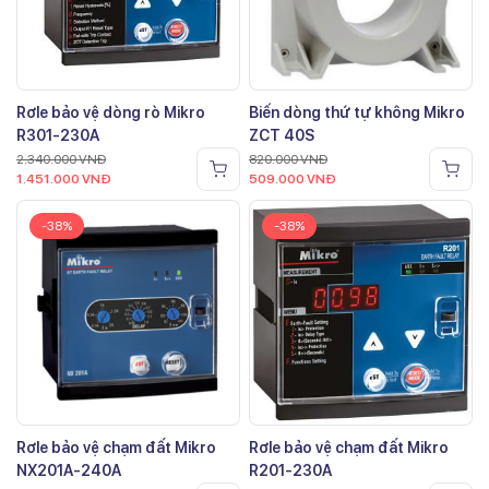
Rơle bảo vệ dòng rò Mikro
Biến dòng thứ tự không Mikro
R301-230A
ZCT 40S
2.340.000
VNĐ
820.000
VNĐ
1.451.000
VNĐ
509.000
VNĐ
-38%
-38%
Rơle bảo vệ chạm đất Mikro
Rơle bảo vệ chạm đất Mikro
NX201A-240A
R201-230A