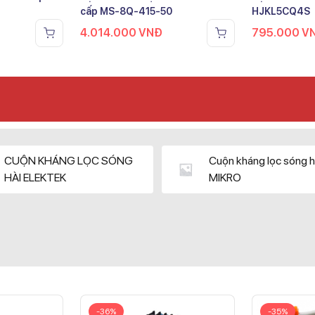
cấp MS-8Q-415-50
HJKL5CQ4S
4.014.000
VNĐ
795.000
V
CUỘN KHÁNG LỌC SÓNG
Cuộn kháng lọc sóng h
HÀI ELEKTEK
MIKRO
-36%
-35%