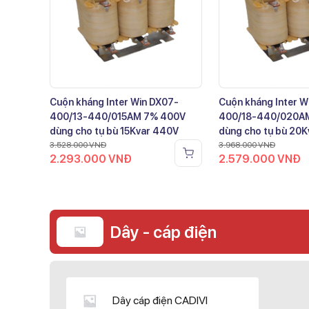
Cuộn kháng Inter Win DX07-
Cuộn kháng Inter W
400/13-440/015AM 7% 400V
400/18-440/020A
dùng cho tụ bù 15Kvar 440V
dùng cho tụ bù 20
3.528.000
VNĐ
3.968.000
VNĐ
2.293.000
VNĐ
2.579.000
VNĐ
Dây - cáp điện
Dây cáp điện CADIVI