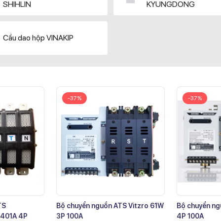
SHIHLIN
KYUNGDONG
Cầu dao hộp VINAKIP
-37%
-37%
TS
Bộ chuyển nguồn ATS Vitzro 61W
Bộ chuyển ng
401A 4P
3P 100A
4P 100A