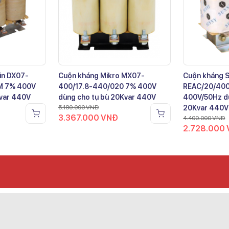
in DX07-
Cuộn kháng Mikro MX07-
Cuộn kháng 
M 7% 400V
400/17.8-440/020 7% 400V
REAC/20/40
Kvar 440V
dùng cho tụ bù 20Kvar 440V
400V/50Hz dù
5.180.000
VNĐ
20Kvar 440V
3.367.000
VNĐ
4.400.000
VNĐ
2.728.000