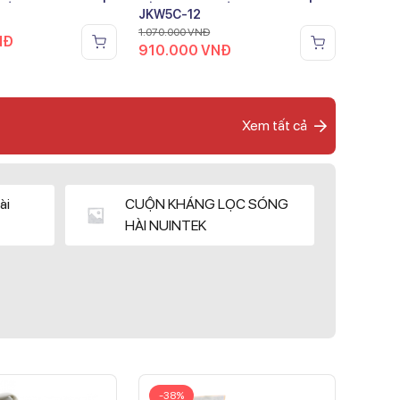
JKW5C-12
1.070.000
VNĐ
NĐ
910.000
VNĐ
Xem tất cả
ài
CUỘN KHÁNG LỌC SÓNG
HÀI NUINTEK
-38%