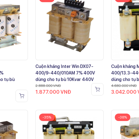
Cuộn kháng Inter Win DX07-
Cuộn kháng 
7%
400/9-440/010AM 7% 400V
400/13.3-44
o tụ bù
dùng cho tụ bù 10Kvar 440V
dùng cho tụ 
2.888.000
VNĐ
4.680.000
VNĐ
1.877.000
VNĐ
3.042.000
-35%
-38%