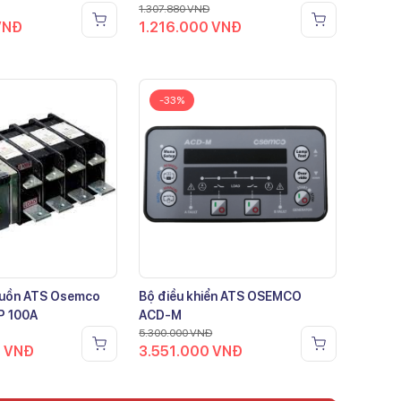
1.307.880
VNĐ
VNĐ
1.216.000
VNĐ
-33%
guồn ATS Osemco
Bộ điều khiển ATS OSEMCO
P 100A
ACD-M
5.300.000
VNĐ
0
VNĐ
3.551.000
VNĐ