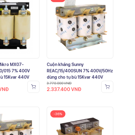
Mikro MX07-
Cuộn kháng Sunny
0/015 7% 400V
REAC/15/400SUN 7% 400V/50Hz
bù 15Kvar 440V
dùng cho tụ bù 15Kvar 440V
3.770.000
VNĐ
VNĐ
2.337.400
VNĐ
-36%