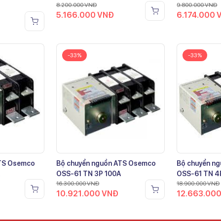
8.200.000
VNĐ
9.800.000
VNĐ
5.166.000
VNĐ
6.174.000
-33%
-33%
ATS Osemco
Bộ chuyển nguồn ATS Osemco
Bộ chuyển n
OSS-61 TN 3P 100A
OSS-61 TN 4
16.300.000
VNĐ
18.900.000
VNĐ
10.921.000
VNĐ
12.663.00