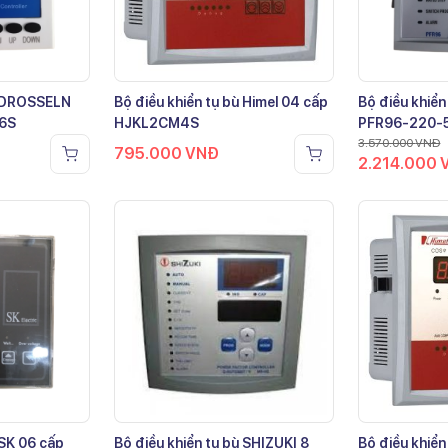
ù DROSSELN
Bộ điều khiển tụ bù Himel 04 cấp
Bộ điều khiển
-6S
HJKL2CM4S
PFR96-220-
3.570.000
VNĐ
795.000
VNĐ
2.214.000
 SK 06 cấp
Bộ điều khiển tụ bù SHIZUKI 8
Bộ điều khiển