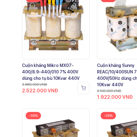
Cuộn kháng Mikro MX07-
Cuộn kháng Sunny
400/8.9-440/010 7% 400V
REAC/10/400SUN 
dùng cho tụ bù 10Kvar 440V
400V/50Hz dùng ch
3.880.000
VNĐ
10Kvar 440V
2.522.000
VNĐ
3.100.000
VNĐ
1.922.000
VNĐ
-36%
-36%