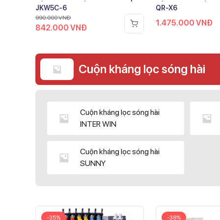
JKW5C-6
QR-X6
990.000
VNĐ
1.475.000
VNĐ
842.000
VNĐ
Cuộn kháng lọc sóng hài
Cuộn kháng lọc sóng hài
INTER WIN
Cuộn kháng lọc sóng hài
SUNNY
-35%
-38%