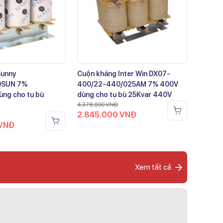
Sunny
Cuộn kháng Inter Win DX07-
0SUN 7%
400/22-440/025AM 7% 400V
ng cho tụ bù
dùng cho tụ bù 25Kvar 440V
4.378.000
VNĐ
2.845.000
VNĐ
VNĐ
Xem tất cả