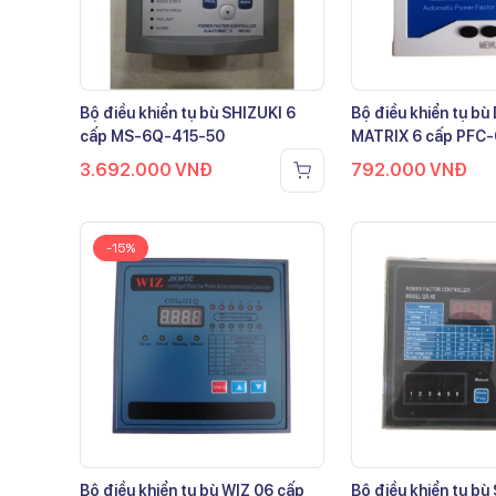
Bộ điều khiển tụ bù SHIZUKI 6
Bộ điều khiển tụ b
cấp MS-6Q-415-50
MATRIX 6 cấp PFC
3.692.000
VNĐ
792.000
VNĐ
-15%
Bộ điều khiển tụ bù WIZ 06 cấp
Bộ điều khiển tụ bù