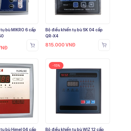
 tụ bù MIKRO 6 cấp
Bộ điều khiển tụ bù SK 04 cấp
50
QR-X4
815.000
VNĐ
VNĐ
-15%
 tụ bù Himel 04 cấp
Bộ điều khiển tụ bù WIZ 12 cấp