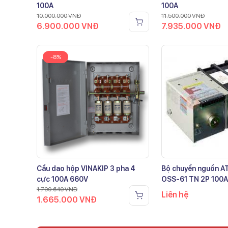
100A
100A
10.000.000
VNĐ
11.500.000
VNĐ
6.900.000
VNĐ
7.935.000
VNĐ
-8%
Cầu dao hộp VINAKIP 3 pha 4
Bộ chuyển nguồn 
cực 100A 660V
OSS-61 TN 2P 100A
1.790.640
VNĐ
Liên hệ
1.665.000
VNĐ