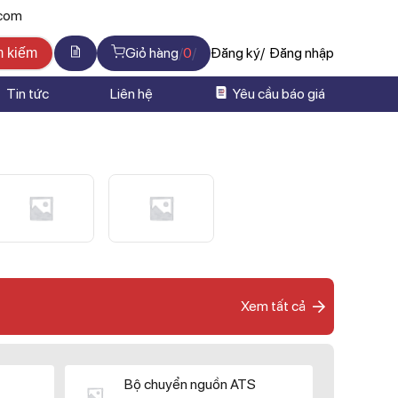
.com
Giỏ hàng
0
Đăng ký
Đăng nhập
m kiếm
Tin tức
Liên hệ
Yêu cầu báo giá
Xem tất cả
Bộ chuyển nguồn ATS