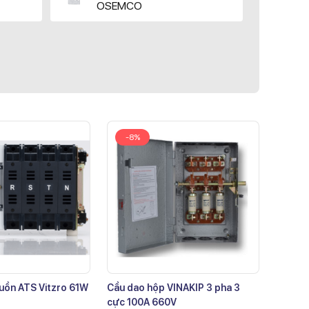
OSEMCO
-8%
uồn ATS Vitzro 61W
Cầu dao hộp VINAKIP 3 pha 3
cực 100A 660V