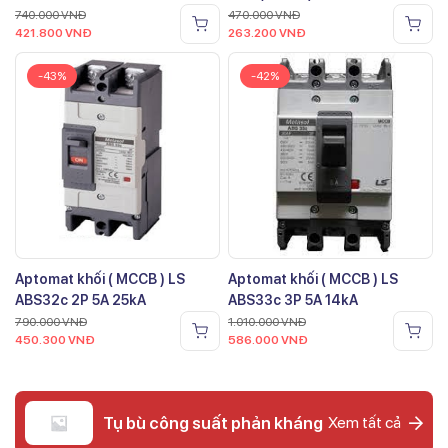
740.000
VNĐ
470.000
VNĐ
421.800
VNĐ
263.200
VNĐ
-43%
-42%
Aptomat khối ( MCCB ) LS
Aptomat khối ( MCCB ) LS
ABS32c 2P 5A 25kA
ABS33c 3P 5A 14kA
790.000
VNĐ
1.010.000
VNĐ
450.300
VNĐ
586.000
VNĐ
Tụ bù công suất phản kháng
Xem tất cả