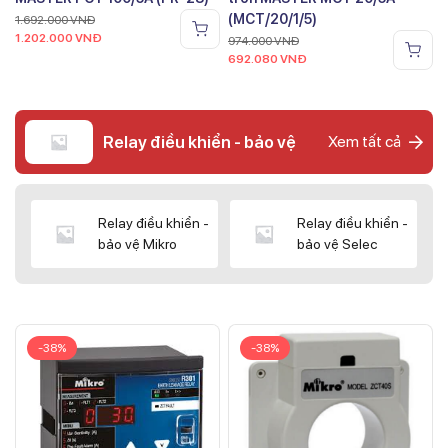
(MCT/20/1/5)
1.692.000
VNĐ
1.202.000
VNĐ
974.000
VNĐ
692.080
VNĐ
Relay điều khiển - bảo vệ
Xem tất cả
Relay điều khiển -
Relay điều khiển -
bảo vệ Mikro
bảo vệ Selec
-38%
-38%