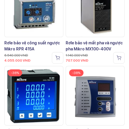
Rơle bảo vệ công suất ngược
Rơle bảo vệ mất pha và ngược
Mikro RPR 415A
pha Mikro MX100-400V
6.540.000
VNĐ
1.140.000
VNĐ
4.055.000
VNĐ
707.000
VNĐ
-38%
-38%