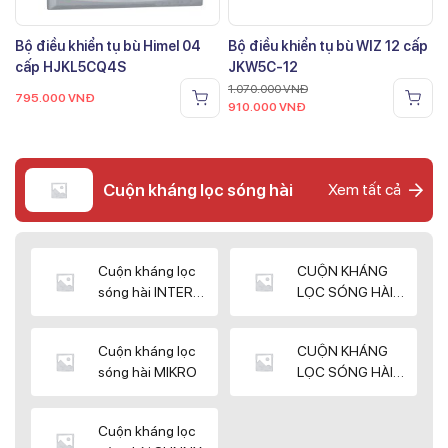
Bộ điều khiển tụ bù Himel 04
Bộ điều khiển tụ bù WIZ 12 cấp
cấp HJKL5CQ4S
JKW5C-12
1.070.000
VNĐ
795.000
VNĐ
910.000
VNĐ
Cuộn kháng lọc sóng hài
Xem tất cả
Cuộn kháng lọc
CUỘN KHÁNG
sóng hài INTER
LỌC SÓNG HÀI
WIN
ELEKTEK
Cuộn kháng lọc
CUỘN KHÁNG
sóng hài MIKRO
LỌC SÓNG HÀI
NUINTEK
Cuộn kháng lọc