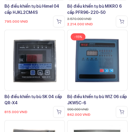
Bộ điều khiển tụ bù Himel 04
Bộ điều khiển tụ bù MIKRO 6
cấp HJKL2CM4S
cấp PFR96-220-50
3.570.000
VNĐ
795.000
VNĐ
2.214.000
VNĐ
-15%
Bộ điều khiển tụ bù SK 04 cấp
Bộ điều khiển tụ bù WIZ 06 cấp
QR-X4
JKW5C-6
990.000
VNĐ
815.000
VNĐ
842.000
VNĐ