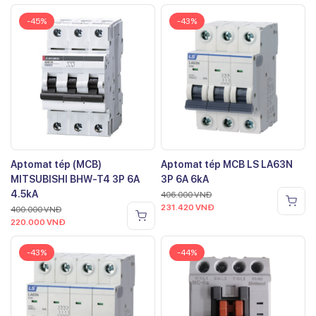
-45%
-43%
Aptomat tép (MCB)
Aptomat tép MCB LS LA63N
MITSUBISHI BHW-T4 3P 6A
3P 6A 6kA
4.5kA
406.000
VNĐ
231.420
VNĐ
400.000
VNĐ
220.000
VNĐ
-43%
-44%