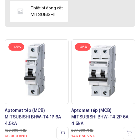
Thiết bị đóng cắt
MITSUBISHI
-45%
-45%
Aptomat tép (MCB)
Aptomat tép (MCB)
MITSUBISHI BHW-T4 1P 6A
MITSUBISHI BHW-T4 2P 6A
4.5kA
4.5kA
120.000
VNĐ
267.000
VNĐ
66.000
VNĐ
146.850
VNĐ