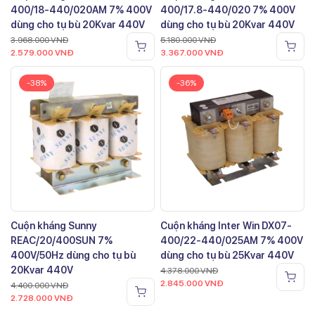
400/18-440/020AM 7% 400V
400/17.8-440/020 7% 400V
dùng cho tụ bù 20Kvar 440V
dùng cho tụ bù 20Kvar 440V
3.968.000
VNĐ
5.180.000
VNĐ
2.579.000
VNĐ
3.367.000
VNĐ
-38%
-36%
Cuộn kháng Sunny
Cuộn kháng Inter Win DX07-
REAC/20/400SUN 7%
400/22-440/025AM 7% 400V
400V/50Hz dùng cho tụ bù
dùng cho tụ bù 25Kvar 440V
20Kvar 440V
4.378.000
VNĐ
2.845.000
VNĐ
4.400.000
VNĐ
2.728.000
VNĐ