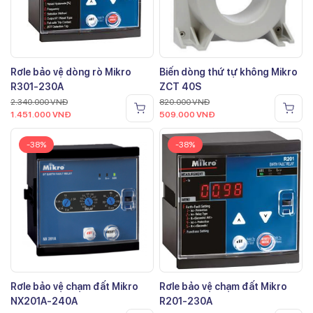
Rơle bảo vệ dòng rò Mikro
Biến dòng thứ tự không Mikro
R301-230A
ZCT 40S
2.340.000
VNĐ
820.000
VNĐ
1.451.000
VNĐ
509.000
VNĐ
-38%
-38%
Rơle bảo vệ chạm đất Mikro
Rơle bảo vệ chạm đất Mikro
NX201A-240A
R201-230A