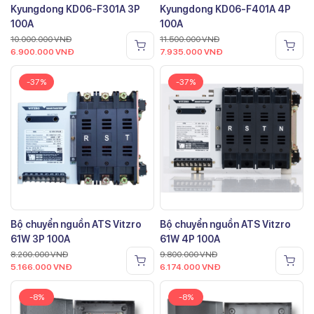
Kyungdong KD06-F301A 3P
Kyungdong KD06-F401A 4P
100A
100A
10.000.000
VNĐ
11.500.000
VNĐ
6.900.000
VNĐ
7.935.000
VNĐ
-37%
-37%
Bộ chuyển nguồn ATS Vitzro
Bộ chuyển nguồn ATS Vitzro
61W 3P 100A
61W 4P 100A
8.200.000
VNĐ
9.800.000
VNĐ
5.166.000
VNĐ
6.174.000
VNĐ
-8%
-8%