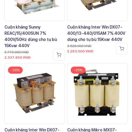
Cuộn kháng Sunny
Cuộn kháng Inter Win DX07-
REAC/15/400SUN 7%
400/13-440/015AM 7% 400V
400V/50Hz dùng cho tụ bù
dùng cho tụ bù 15Kvar 440V
15Kvar 440V
3.528.000
VNĐ
2.293.000
VNĐ
3.770.000
VNĐ
2.337.400
VNĐ
-36%
-35%
Cuộn kháng Inter Win DX07-
Cuộn kháng Mikro MX07-