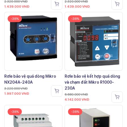
2.320.000
VNĐ
2.320.000
VNĐ
1.439.000
VNĐ
1.439.000
VNĐ
-38%
-38%
Rơle bảo vệ quá dòng Mikro
Rơle bảo vệ kết hợp quá dòng
NX204A-240A
và chạm đất Mikro R1000-
230A
3.220.000
VNĐ
1.997.000
VNĐ
6.680.000
VNĐ
4.142.000
VNĐ
-38%
-38%