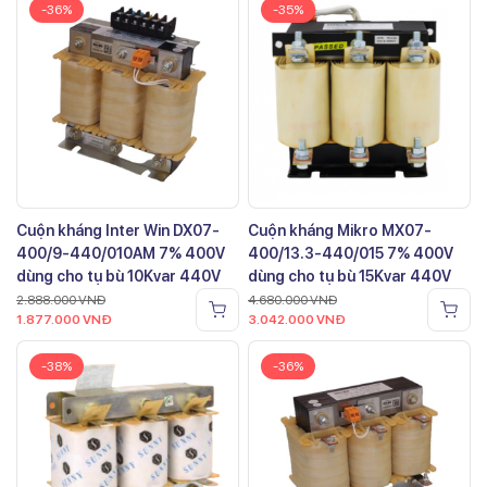
-36%
-35%
Cuộn kháng Inter Win DX07-
Cuộn kháng Mikro MX07-
400/9-440/010AM 7% 400V
400/13.3-440/015 7% 400V
dùng cho tụ bù 10Kvar 440V
dùng cho tụ bù 15Kvar 440V
2.888.000
VNĐ
4.680.000
VNĐ
1.877.000
VNĐ
3.042.000
VNĐ
-38%
-36%