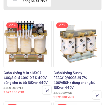
sóng hài SUNNY
-35%
-38%
Cuộn kháng Mikro MX07-
Cuộn kháng Sunny
400/8.9-440/010 7% 400V
REAC/10/400SUN 7%
dùng cho tụ bù 10Kvar 440V
400V/50Hz dùng cho tụ bù
10Kvar 440V
3.880.000
VNĐ
2.522.000
VNĐ
3.100.000
VNĐ
1.922.000
VNĐ