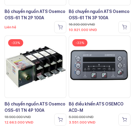
Bộ chuyển nguồn ATS Osemco
Bộ chuyển nguồn ATS Osemco
OSS-61 TN 2P 100A
OSS-61 TN 3P 100A
16.300.000
VNĐ
Liên hệ
10.921.000
VNĐ
-33%
-33%
Bộ chuyển nguồn ATS Osemco
Bộ điều khiển ATS OSEMCO
OSS-61 TN 4P 100A
ACD-M
18.900.000
VNĐ
5.300.000
VNĐ
12.663.000
VNĐ
3.551.000
VNĐ