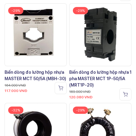
-29%
-29%
Biến dòng đo lường hộp nhựa
Biến dòng đo lường hộp nhựa 1
MASTER MCT 50/5A (MBH-30)
pha MASTER MCT 1P-50/5A
(MRT1P-20)
164.000
VNĐ
117.000
VNĐ
169.000
VNĐ
120.080
VNĐ
-32%
-29%