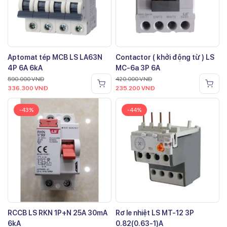
Aptomat tép MCB LS LA63N
Contactor ( khởi động từ ) LS
4P 6A 6kA
MC-6a 3P 6A
590.000
VNĐ
420.000
VNĐ
336.300
VNĐ
235.200
VNĐ
-43%
-44%
RCCB LS RKN 1P+N 25A 30mA
Rơ le nhiệt LS MT-12 3P
6kA
0.82(0.63-1)A