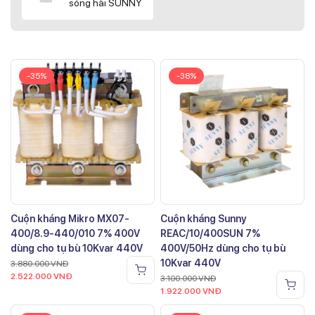
sóng hài SUNNY
-35%
-38%
Cuộn kháng Mikro MX07-
Cuộn kháng Sunny
400/8.9-440/010 7% 400V
REAC/10/400SUN 7%
dùng cho tụ bù 10Kvar 440V
400V/50Hz dùng cho tụ bù
10Kvar 440V
3.880.000
VNĐ
2.522.000
VNĐ
3.100.000
VNĐ
1.922.000
VNĐ