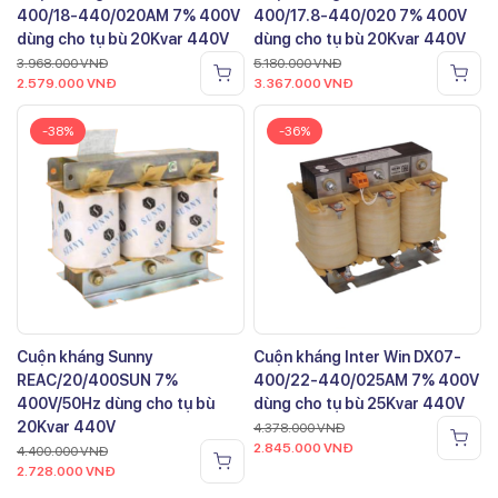
400/18-440/020AM 7% 400V
400/17.8-440/020 7% 400V
dùng cho tụ bù 20Kvar 440V
dùng cho tụ bù 20Kvar 440V
3.968.000
VNĐ
5.180.000
VNĐ
2.579.000
VNĐ
3.367.000
VNĐ
-38%
-36%
Cuộn kháng Sunny
Cuộn kháng Inter Win DX07-
REAC/20/400SUN 7%
400/22-440/025AM 7% 400V
400V/50Hz dùng cho tụ bù
dùng cho tụ bù 25Kvar 440V
20Kvar 440V
4.378.000
VNĐ
2.845.000
VNĐ
4.400.000
VNĐ
2.728.000
VNĐ