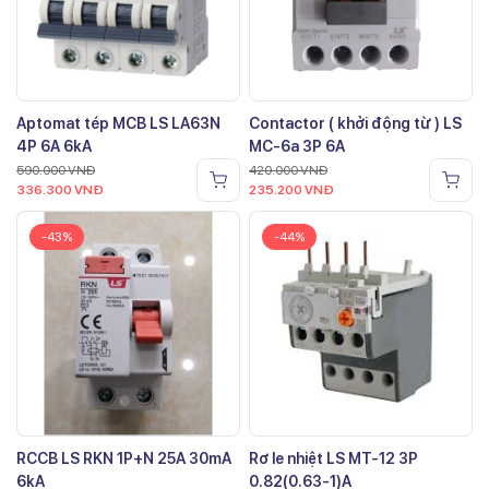
Aptomat tép MCB LS LA63N
Contactor ( khởi động từ ) LS
4P 6A 6kA
MC-6a 3P 6A
590.000
VNĐ
420.000
VNĐ
336.300
VNĐ
235.200
VNĐ
-43%
-44%
RCCB LS RKN 1P+N 25A 30mA
Rơ le nhiệt LS MT-12 3P
6kA
0.82(0.63-1)A