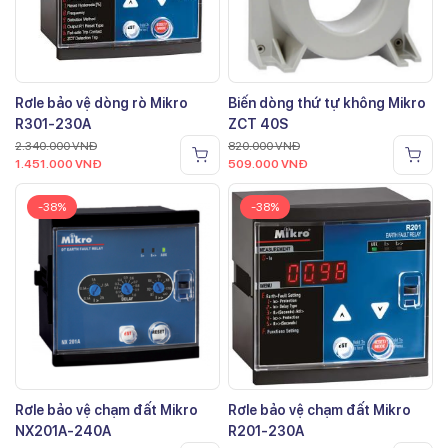
Rơle bảo vệ dòng rò Mikro
Biến dòng thứ tự không Mikro
R301-230A
ZCT 40S
2.340.000
VNĐ
820.000
VNĐ
1.451.000
VNĐ
509.000
VNĐ
-38%
-38%
Rơle bảo vệ chạm đất Mikro
Rơle bảo vệ chạm đất Mikro
NX201A-240A
R201-230A