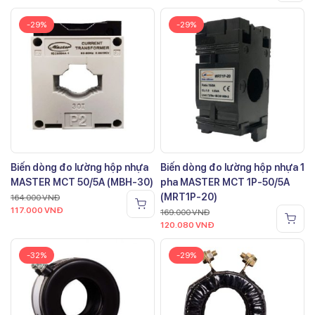
-29%
-29%
Biến dòng đo lường hộp nhựa
Biến dòng đo lường hộp nhựa 1
MASTER MCT 50/5A (MBH-30)
pha MASTER MCT 1P-50/5A
(MRT1P-20)
164.000
VNĐ
117.000
VNĐ
169.000
VNĐ
120.080
VNĐ
-32%
-29%