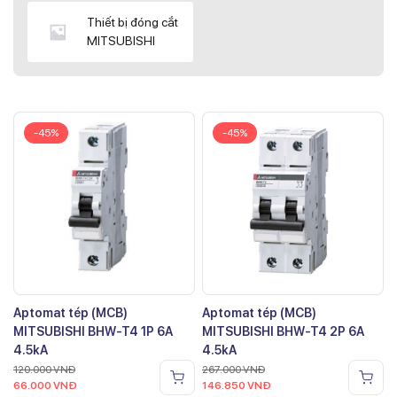
Thiết bị đóng cắt
MITSUBISHI
-45%
-45%
Aptomat tép (MCB)
Aptomat tép (MCB)
MITSUBISHI BHW-T4 1P 6A
MITSUBISHI BHW-T4 2P 6A
4.5kA
4.5kA
120.000
VNĐ
267.000
VNĐ
66.000
VNĐ
146.850
VNĐ