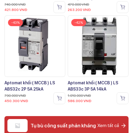
740.000
VNĐ
470.000
VNĐ
421.800
VNĐ
263.200
VNĐ
-43%
-42%
Aptomat khối ( MCCB ) LS
Aptomat khối ( MCCB ) LS
ABS32c 2P 5A 25kA
ABS33c 3P 5A 14kA
790.000
VNĐ
1.010.000
VNĐ
450.300
VNĐ
586.000
VNĐ
Tụ bù công suất phản kháng
Xem tất cả