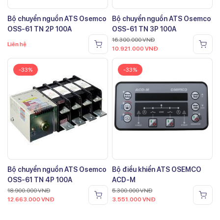
Bộ chuyển nguồn ATS Osemco
Bộ chuyển nguồn ATS Osemco
OSS-61 TN 2P 100A
OSS-61 TN 3P 100A
16.300.000
VNĐ
Liên hệ
10.921.000
VNĐ
-33%
-33%
Bộ chuyển nguồn ATS Osemco
Bộ điều khiển ATS OSEMCO
OSS-61 TN 4P 100A
ACD-M
18.900.000
VNĐ
5.300.000
VNĐ
12.663.000
VNĐ
3.551.000
VNĐ