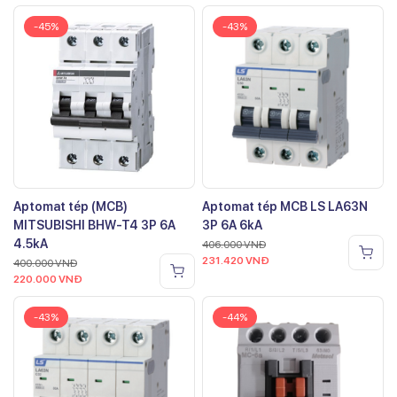
-45%
-43%
Aptomat tép (MCB)
Aptomat tép MCB LS LA63N
MITSUBISHI BHW-T4 3P 6A
3P 6A 6kA
4.5kA
406.000
VNĐ
231.420
VNĐ
400.000
VNĐ
220.000
VNĐ
-43%
-44%