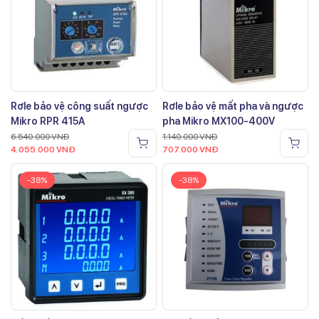
Rơle bảo vệ công suất ngược
Rơle bảo vệ mất pha và ngược
Mikro RPR 415A
pha Mikro MX100-400V
6.540.000
VNĐ
1.140.000
VNĐ
4.055.000
VNĐ
707.000
VNĐ
-38%
-38%