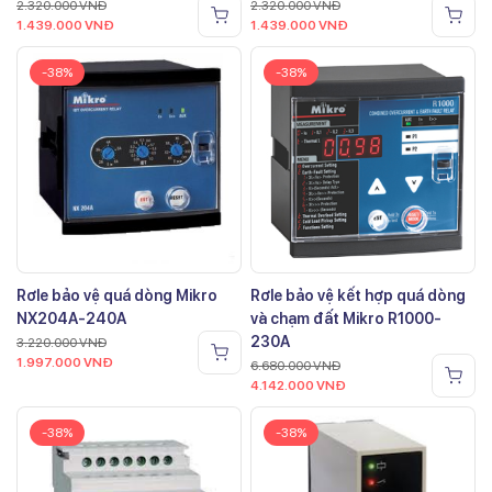
2.320.000
VNĐ
2.320.000
VNĐ
1.439.000
VNĐ
1.439.000
VNĐ
-38%
-38%
Rơle bảo vệ quá dòng Mikro
Rơle bảo vệ kết hợp quá dòng
NX204A-240A
và chạm đất Mikro R1000-
230A
3.220.000
VNĐ
1.997.000
VNĐ
6.680.000
VNĐ
4.142.000
VNĐ
-38%
-38%