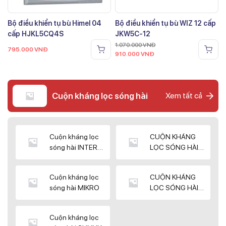
Bộ điều khiển tụ bù Himel 04
Bộ điều khiển tụ bù WIZ 12 cấp
cấp HJKL5CQ4S
JKW5C-12
1.070.000
VNĐ
795.000
VNĐ
910.000
VNĐ
Cuộn kháng lọc sóng hài
Xem tất cả
Cuộn kháng lọc
CUỘN KHÁNG
sóng hài INTER
LỌC SÓNG HÀI
WIN
ELEKTEK
Cuộn kháng lọc
CUỘN KHÁNG
sóng hài MIKRO
LỌC SÓNG HÀI
NUINTEK
Cuộn kháng lọc