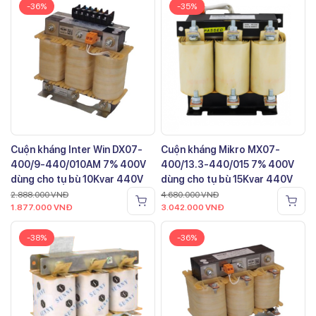
-36%
-35%
Cuộn kháng Inter Win DX07-
Cuộn kháng Mikro MX07-
400/9-440/010AM 7% 400V
400/13.3-440/015 7% 400V
dùng cho tụ bù 10Kvar 440V
dùng cho tụ bù 15Kvar 440V
2.888.000
VNĐ
4.680.000
VNĐ
1.877.000
VNĐ
3.042.000
VNĐ
-38%
-36%