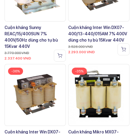
Cuộn kháng Sunny
Cuộn kháng Inter Win DX07-
REAC/15/400SUN 7%
400/13-440/015AM 7% 400V
400V/50Hz dùng cho tụ bù
dùng cho tụ bù 15Kvar 440V
15Kvar 440V
3.528.000
VNĐ
2.293.000
VNĐ
3.770.000
VNĐ
2.337.400
VNĐ
-36%
-35%
Cuộn kháng Inter Win DX07-
Cuộn kháng Mikro MX07-