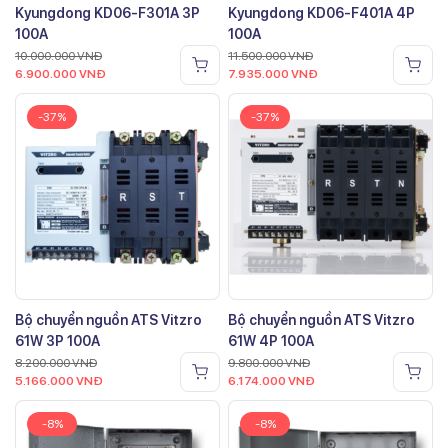
Kyungdong KD06-F301A 3P
Kyungdong KD06-F401A 4P
100A
100A
10.000.000
VNĐ
11.500.000
VNĐ
6.900.000
VNĐ
7.935.000
VNĐ
-37%
-37%
Bộ chuyển nguồn ATS Vitzro
Bộ chuyển nguồn ATS Vitzro
61W 3P 100A
61W 4P 100A
8.200.000
VNĐ
9.800.000
VNĐ
5.166.000
VNĐ
6.174.000
VNĐ
-8%
-8%