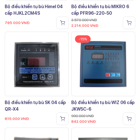
Bộ điều khiển tụ bù Himel 04
Bộ điều khiển tụ bù MIKRO 6
cấp HJKL2CM4S
cấp PFR96-220-50
3.570.000
VNĐ
795.000
VNĐ
2.214.000
VNĐ
-15%
Bộ điều khiển tụ bù SK 04 cấp
Bộ điều khiển tụ bù WIZ 06 cấp
QR-X4
JKW5C-6
990.000
VNĐ
815.000
VNĐ
842.000
VNĐ