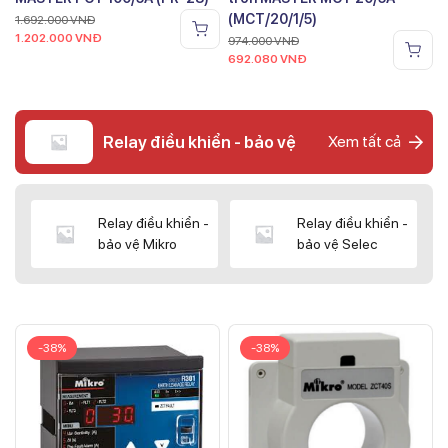
(MCT/20/1/5)
1.692.000
VNĐ
1.202.000
VNĐ
974.000
VNĐ
692.080
VNĐ
Relay điều khiển - bảo vệ
Xem tất cả
Relay điều khiển -
Relay điều khiển -
bảo vệ Mikro
bảo vệ Selec
-38%
-38%