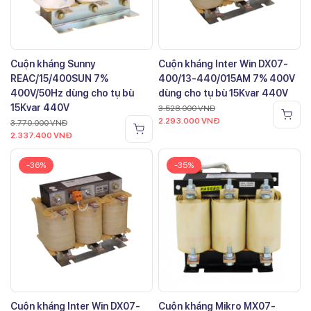
Cuộn kháng Sunny
Cuộn kháng Inter Win DX07-
REAC/15/400SUN 7%
400/13-440/015AM 7% 400V
400V/50Hz dùng cho tụ bù
dùng cho tụ bù 15Kvar 440V
15Kvar 440V
3.528.000
VNĐ
2.293.000
VNĐ
3.770.000
VNĐ
2.337.400
VNĐ
-36%
-35%
Cuộn kháng Inter Win DX07-
Cuộn kháng Mikro MX07-