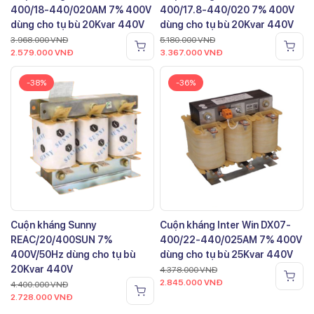
400/18-440/020AM 7% 400V
400/17.8-440/020 7% 400V
dùng cho tụ bù 20Kvar 440V
dùng cho tụ bù 20Kvar 440V
3.968.000
VNĐ
5.180.000
VNĐ
2.579.000
VNĐ
3.367.000
VNĐ
-38%
-36%
Cuộn kháng Sunny
Cuộn kháng Inter Win DX07-
REAC/20/400SUN 7%
400/22-440/025AM 7% 400V
400V/50Hz dùng cho tụ bù
dùng cho tụ bù 25Kvar 440V
20Kvar 440V
4.378.000
VNĐ
2.845.000
VNĐ
4.400.000
VNĐ
2.728.000
VNĐ