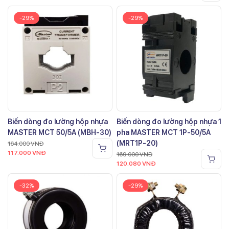
-29%
-29%
Biến dòng đo lường hộp nhựa
Biến dòng đo lường hộp nhựa 1
MASTER MCT 50/5A (MBH-30)
pha MASTER MCT 1P-50/5A
(MRT1P-20)
164.000
VNĐ
117.000
VNĐ
169.000
VNĐ
120.080
VNĐ
-32%
-29%