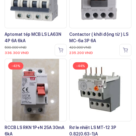
Aptomat tép MCB LS LA63N
Contactor ( khởi động từ ) LS
4P 6A 6kA
MC-6a 3P 6A
590.000
VNĐ
420.000
VNĐ
336.300
VNĐ
235.200
VNĐ
-43%
-44%
RCCB LS RKN 1P+N 25A 30mA
Rơ le nhiệt LS MT-12 3P
6kA
0.82(0.63-1)A