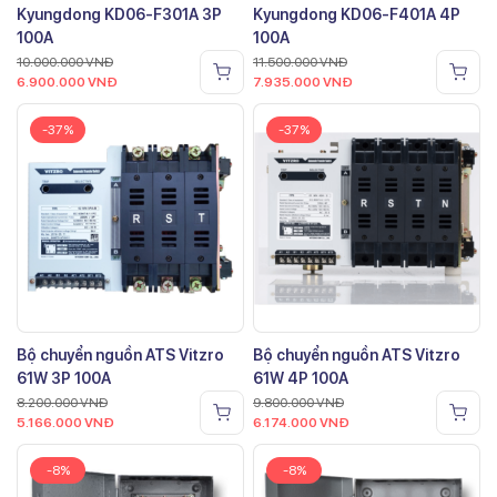
Kyungdong KD06-F301A 3P
Kyungdong KD06-F401A 4P
100A
100A
10.000.000
VNĐ
11.500.000
VNĐ
6.900.000
VNĐ
7.935.000
VNĐ
-37%
-37%
Bộ chuyển nguồn ATS Vitzro
Bộ chuyển nguồn ATS Vitzro
61W 3P 100A
61W 4P 100A
8.200.000
VNĐ
9.800.000
VNĐ
5.166.000
VNĐ
6.174.000
VNĐ
-8%
-8%