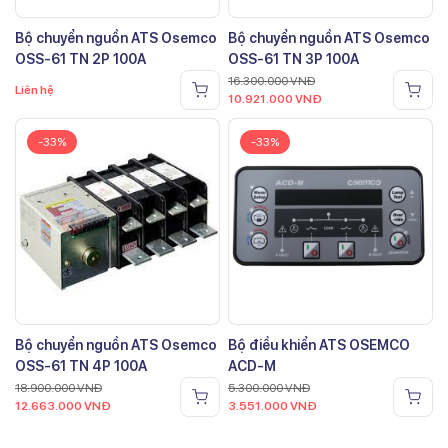
Bộ chuyển nguồn ATS Osemco
Bộ chuyển nguồn ATS Osemco
OSS-61 TN 2P 100A
OSS-61 TN 3P 100A
16.300.000
VNĐ
Liên hệ
10.921.000
VNĐ
-33%
-33%
Bộ chuyển nguồn ATS Osemco
Bộ điều khiển ATS OSEMCO
OSS-61 TN 4P 100A
ACD-M
18.900.000
VNĐ
5.300.000
VNĐ
12.663.000
VNĐ
3.551.000
VNĐ