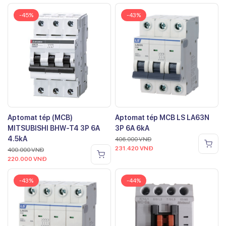
-45%
-43%
Aptomat tép (MCB)
Aptomat tép MCB LS LA63N
MITSUBISHI BHW-T4 3P 6A
3P 6A 6kA
4.5kA
406.000
VNĐ
231.420
VNĐ
400.000
VNĐ
220.000
VNĐ
-43%
-44%