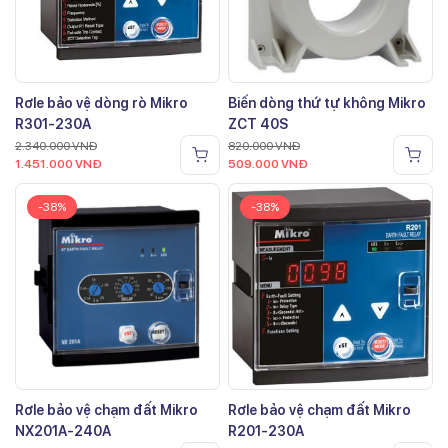
Rơle bảo vệ dòng rò Mikro
Biến dòng thứ tự không Mikro
R301-230A
ZCT 40S
2.340.000
VNĐ
820.000
VNĐ
1.451.000
VNĐ
509.000
VNĐ
-38%
-38%
Rơle bảo vệ chạm đất Mikro
Rơle bảo vệ chạm đất Mikro
NX201A-240A
R201-230A