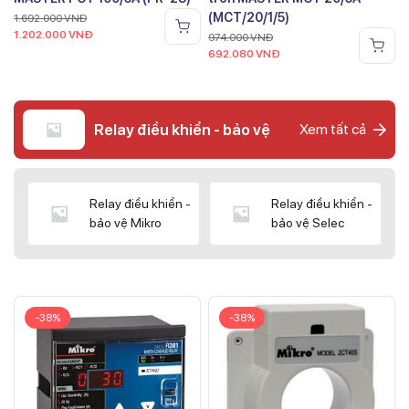
(MCT/20/1/5)
1.692.000
VNĐ
1.202.000
VNĐ
974.000
VNĐ
692.080
VNĐ
Relay điều khiển - bảo vệ
Xem tất cả
Relay điều khiển -
Relay điều khiển -
bảo vệ Mikro
bảo vệ Selec
-38%
-38%