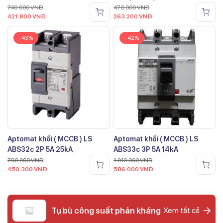
740.000
VNĐ
470.000
VNĐ
421.800
VNĐ
263.200
VNĐ
-43%
-42%
Aptomat khối ( MCCB ) LS
Aptomat khối ( MCCB ) LS
ABS32c 2P 5A 25kA
ABS33c 3P 5A 14kA
790.000
VNĐ
1.010.000
VNĐ
450.300
VNĐ
586.000
VNĐ
Tụ bù công suất phản kháng
Xem tất cả