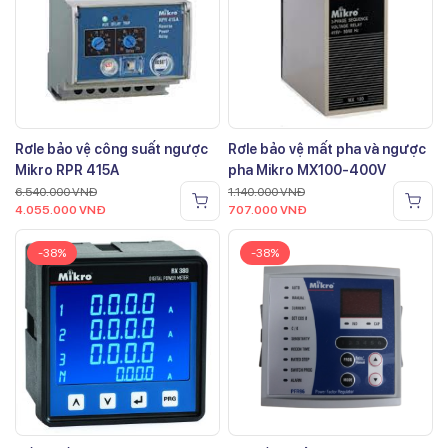
Rơle bảo vệ công suất ngược
Rơle bảo vệ mất pha và ngược
Mikro RPR 415A
pha Mikro MX100-400V
6.540.000
VNĐ
1.140.000
VNĐ
4.055.000
VNĐ
707.000
VNĐ
-38%
-38%