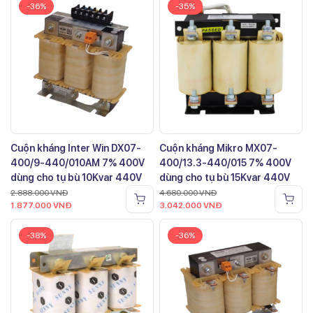
-36%
-35%
Cuộn kháng Inter Win DX07-
Cuộn kháng Mikro MX07-
400/9-440/010AM 7% 400V
400/13.3-440/015 7% 400V
dùng cho tụ bù 10Kvar 440V
dùng cho tụ bù 15Kvar 440V
2.888.000
VNĐ
4.680.000
VNĐ
1.877.000
VNĐ
3.042.000
VNĐ
-38%
-36%