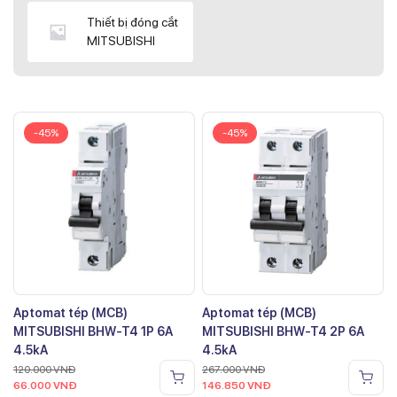
Thiết bị đóng cắt
MITSUBISHI
-45%
-45%
Aptomat tép (MCB)
Aptomat tép (MCB)
MITSUBISHI BHW-T4 1P 6A
MITSUBISHI BHW-T4 2P 6A
4.5kA
4.5kA
120.000
VNĐ
267.000
VNĐ
66.000
VNĐ
146.850
VNĐ