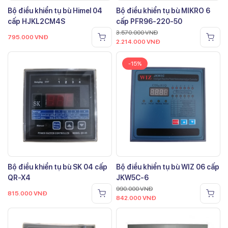
Bộ điều khiển tụ bù Himel 04
Bộ điều khiển tụ bù MIKRO 6
cấp HJKL2CM4S
cấp PFR96-220-50
3.570.000
VNĐ
795.000
VNĐ
2.214.000
VNĐ
-15%
Bộ điều khiển tụ bù SK 04 cấp
Bộ điều khiển tụ bù WIZ 06 cấp
QR-X4
JKW5C-6
990.000
VNĐ
815.000
VNĐ
842.000
VNĐ