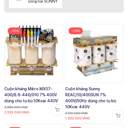
sóng hài SUNNY
-35%
-38%
Cuộn kháng Mikro MX07-
Cuộn kháng Sunny
400/8.9-440/010 7% 400V
REAC/10/400SUN 7%
dùng cho tụ bù 10Kvar 440V
400V/50Hz dùng cho tụ bù
10Kvar 440V
3.880.000
VNĐ
2.522.000
VNĐ
3.100.000
VNĐ
1.922.000
VNĐ