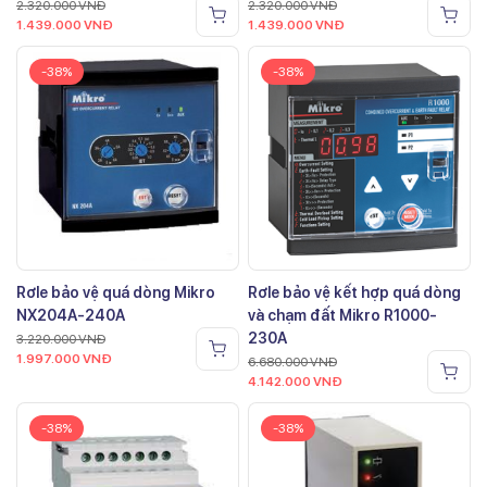
2.320.000
VNĐ
2.320.000
VNĐ
1.439.000
VNĐ
1.439.000
VNĐ
-38%
-38%
Rơle bảo vệ quá dòng Mikro
Rơle bảo vệ kết hợp quá dòng
NX204A-240A
và chạm đất Mikro R1000-
230A
3.220.000
VNĐ
1.997.000
VNĐ
6.680.000
VNĐ
4.142.000
VNĐ
-38%
-38%