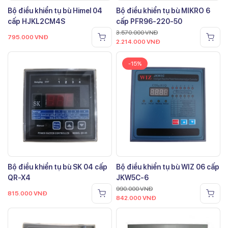
Bộ điều khiển tụ bù Himel 04
Bộ điều khiển tụ bù MIKRO 6
cấp HJKL2CM4S
cấp PFR96-220-50
3.570.000
VNĐ
795.000
VNĐ
2.214.000
VNĐ
-15%
Bộ điều khiển tụ bù SK 04 cấp
Bộ điều khiển tụ bù WIZ 06 cấp
QR-X4
JKW5C-6
990.000
VNĐ
815.000
VNĐ
842.000
VNĐ