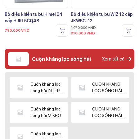
Bộ điều khiển tụ bù Himel 04
Bộ điều khiển tụ bù WIZ 12 cấp
cấp HJKL5CQ4S
JKW5C-12
1.070.000
VNĐ
795.000
VNĐ
910.000
VNĐ
Cuộn kháng lọc sóng hài
Xem tất cả
Cuộn kháng lọc
CUỘN KHÁNG
sóng hài INTER
LỌC SÓNG HÀI
WIN
ELEKTEK
Cuộn kháng lọc
CUỘN KHÁNG
sóng hài MIKRO
LỌC SÓNG HÀI
NUINTEK
Cuộn kháng lọc