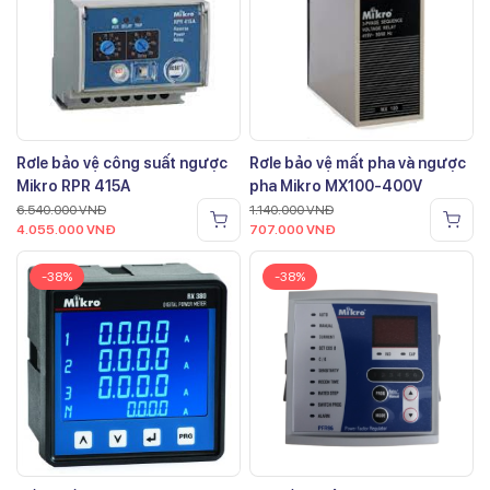
Rơle bảo vệ công suất ngược
Rơle bảo vệ mất pha và ngược
Mikro RPR 415A
pha Mikro MX100-400V
6.540.000
VNĐ
1.140.000
VNĐ
4.055.000
VNĐ
707.000
VNĐ
-38%
-38%