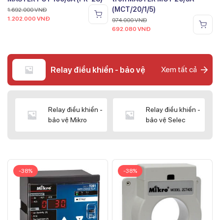
(MCT/20/1/5)
1.692.000
VNĐ
1.202.000
VNĐ
974.000
VNĐ
692.080
VNĐ
Relay điều khiển - bảo vệ
Xem tất cả
Relay điều khiển -
Relay điều khiển -
bảo vệ Mikro
bảo vệ Selec
-38%
-38%