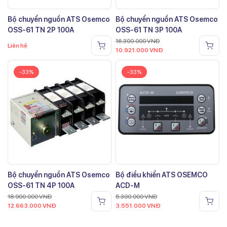
Bộ chuyển nguồn ATS Osemco
Bộ chuyển nguồn ATS Osemco
OSS-61 TN 2P 100A
OSS-61 TN 3P 100A
16.300.000
VNĐ
Liên hệ
10.921.000
VNĐ
-33%
-33%
Bộ chuyển nguồn ATS Osemco
Bộ điều khiển ATS OSEMCO
OSS-61 TN 4P 100A
ACD-M
18.900.000
VNĐ
5.300.000
VNĐ
12.663.000
VNĐ
3.551.000
VNĐ