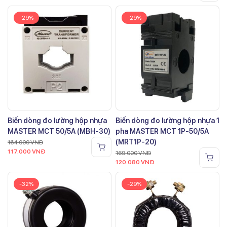
-29%
-29%
Biến dòng đo lường hộp nhựa
Biến dòng đo lường hộp nhựa 1
MASTER MCT 50/5A (MBH-30)
pha MASTER MCT 1P-50/5A
(MRT1P-20)
164.000
VNĐ
117.000
VNĐ
169.000
VNĐ
120.080
VNĐ
-32%
-29%