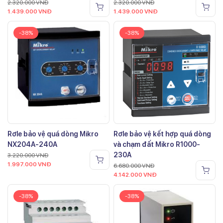
2.320.000
VNĐ
2.320.000
VNĐ
1.439.000
VNĐ
1.439.000
VNĐ
-38%
-38%
Rơle bảo vệ quá dòng Mikro
Rơle bảo vệ kết hợp quá dòng
NX204A-240A
và chạm đất Mikro R1000-
230A
3.220.000
VNĐ
1.997.000
VNĐ
6.680.000
VNĐ
4.142.000
VNĐ
-38%
-38%