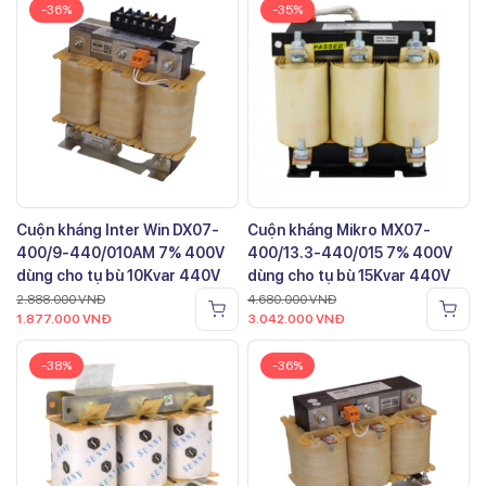
-36%
-35%
Cuộn kháng Inter Win DX07-
Cuộn kháng Mikro MX07-
400/9-440/010AM 7% 400V
400/13.3-440/015 7% 400V
dùng cho tụ bù 10Kvar 440V
dùng cho tụ bù 15Kvar 440V
2.888.000
VNĐ
4.680.000
VNĐ
1.877.000
VNĐ
3.042.000
VNĐ
-38%
-36%