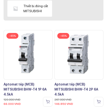
Thiết bị đóng cắt
MITSUBISHI
-45%
-45%
Aptomat tép (MCB)
Aptomat tép (MCB)
MITSUBISHI BHW-T4 1P 6A
MITSUBISHI BHW-T4 2P 6A
4.5kA
4.5kA
120.000
VNĐ
267.000
VNĐ
66.000
VNĐ
146.850
VNĐ