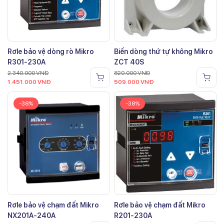
Rơle bảo vệ dòng rò Mikro
Biến dòng thứ tự không Mikro
R301-230A
ZCT 40S
2.340.000
VNĐ
820.000
VNĐ
1.451.000
VNĐ
509.000
VNĐ
-38%
-38%
Rơle bảo vệ chạm đất Mikro
Rơle bảo vệ chạm đất Mikro
NX201A-240A
R201-230A