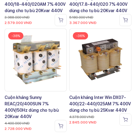
400/18-440/020AM 7% 400V
400/17.8-440/020 7% 400V
dùng cho tụ bù 20Kvar 440V
dùng cho tụ bù 20Kvar 440V
3.968.000
VNĐ
5.180.000
VNĐ
2.579.000
VNĐ
3.367.000
VNĐ
-38%
-36%
Cuộn kháng Sunny
Cuộn kháng Inter Win DX07-
REAC/20/400SUN 7%
400/22-440/025AM 7% 400V
400V/50Hz dùng cho tụ bù
dùng cho tụ bù 25Kvar 440V
20Kvar 440V
4.378.000
VNĐ
2.845.000
VNĐ
4.400.000
VNĐ
2.728.000
VNĐ