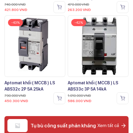
740.000
VNĐ
470.000
VNĐ
421.800
VNĐ
263.200
VNĐ
-43%
-42%
Aptomat khối ( MCCB ) LS
Aptomat khối ( MCCB ) LS
ABS32c 2P 5A 25kA
ABS33c 3P 5A 14kA
790.000
VNĐ
1.010.000
VNĐ
450.300
VNĐ
586.000
VNĐ
Tụ bù công suất phản kháng
Xem tất cả