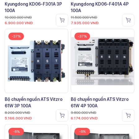
Kyungdong KD06-F301A 3P
Kyungdong KD06-F401A 4P
100A
100A
10.000.000
VNĐ
11.500.000
VNĐ
6.900.000
VNĐ
7.935.000
VNĐ
-37%
-37%
Bộ chuyển nguồn ATS Vitzro
Bộ chuyển nguồn ATS Vitzro
61W 3P 100A
61W 4P 100A
8.200.000
VNĐ
9.800.000
VNĐ
5.166.000
VNĐ
6.174.000
VNĐ
-8%
-8%