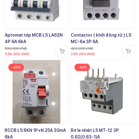
Aptomat tép MCB LS LA63N
Contactor ( khởi động từ ) LS
4P 6A 6kA
MC-6a 3P 6A
590.000
VNĐ
420.000
VNĐ
336.300
VNĐ
235.200
VNĐ
-43%
-44%
RCCB LS RKN 1P+N 25A 30mA
Rơ le nhiệt LS MT-12 3P
6kA
0.82(0.63-1)A