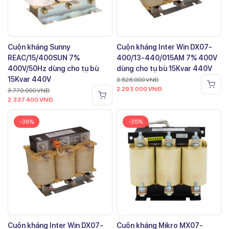
Cuộn kháng Sunny
Cuộn kháng Inter Win DX07-
REAC/15/400SUN 7%
400/13-440/015AM 7% 400V
400V/50Hz dùng cho tụ bù
dùng cho tụ bù 15Kvar 440V
15Kvar 440V
3.528.000
VNĐ
2.293.000
VNĐ
3.770.000
VNĐ
2.337.400
VNĐ
-36%
-35%
Cuộn kháng Inter Win DX07-
Cuộn kháng Mikro MX07-