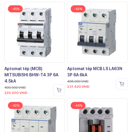
-45%
-43%
Aptomat tép (MCB)
Aptomat tép MCB LS LA63N
MITSUBISHI BHW-T4 3P 6A
3P 6A 6kA
4.5kA
406.000
VNĐ
231.420
VNĐ
400.000
VNĐ
220.000
VNĐ
-43%
-44%