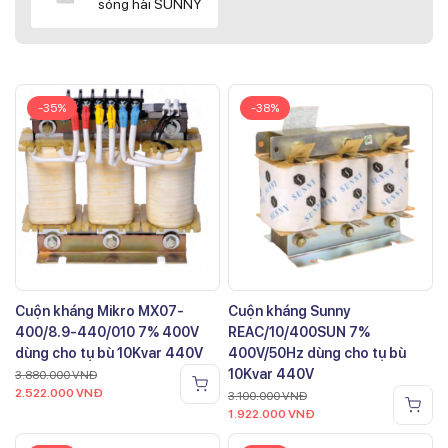
sóng hài SUNNY
-35%
-38%
Cuộn kháng Mikro MX07-
Cuộn kháng Sunny
400/8.9-440/010 7% 400V
REAC/10/400SUN 7%
dùng cho tụ bù 10Kvar 440V
400V/50Hz dùng cho tụ bù
10Kvar 440V
3.880.000
VNĐ
2.522.000
VNĐ
3.100.000
VNĐ
1.922.000
VNĐ