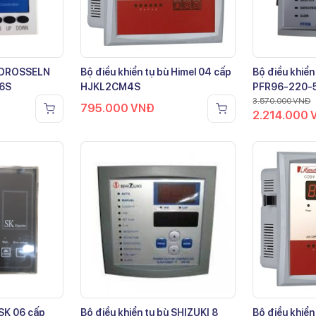
ù DROSSELN
Bộ điều khiển tụ bù Himel 04 cấp
Bộ điều khiển
-6S
HJKL2CM4S
PFR96-220-
3.570.000
VNĐ
795.000
VNĐ
2.214.000
 SK 06 cấp
Bộ điều khiển tụ bù SHIZUKI 8
Bộ điều khiển