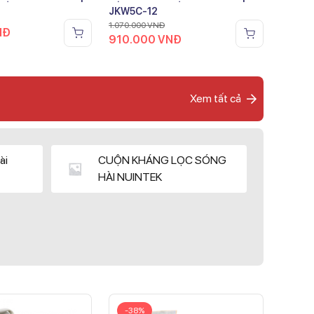
JKW5C-12
1.070.000
VNĐ
NĐ
910.000
VNĐ
Xem tất cả
ài
CUỘN KHÁNG LỌC SÓNG
HÀI NUINTEK
-38%