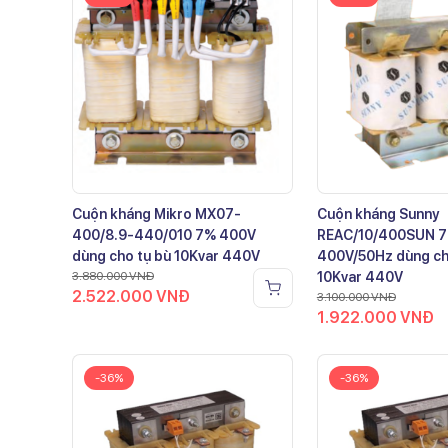
Cuộn kháng Mikro MX07-
Cuộn kháng Sunny
400/8.9-440/010 7% 400V
REAC/10/400SUN 
dùng cho tụ bù 10Kvar 440V
400V/50Hz dùng ch
3.880.000
VNĐ
10Kvar 440V
2.522.000
VNĐ
3.100.000
VNĐ
1.922.000
VNĐ
-36%
-36%