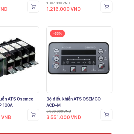
1.307.880
VNĐ
VNĐ
1.216.000
VNĐ
-33%
guồn ATS Osemco
Bộ điều khiển ATS OSEMCO
P 100A
ACD-M
5.300.000
VNĐ
0
VNĐ
3.551.000
VNĐ