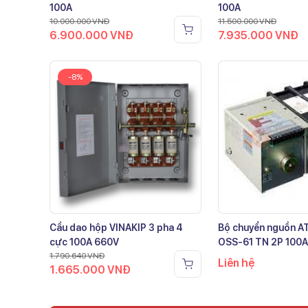
100A
100A
10.000.000
VNĐ
11.500.000
VNĐ
6.900.000
VNĐ
7.935.000
VNĐ
-8%
Cầu dao hộp VINAKIP 3 pha 4
Bộ chuyển nguồn 
cực 100A 660V
OSS-61 TN 2P 100A
1.790.640
VNĐ
Liên hệ
1.665.000
VNĐ