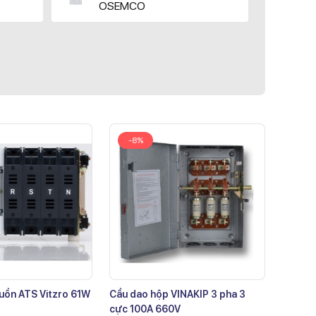
OSEMCO
-8%
uồn ATS Vitzro 61W
Cầu dao hộp VINAKIP 3 pha 3
cực 100A 660V