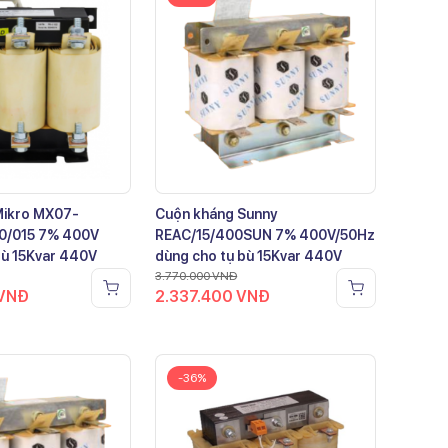
Mikro MX07-
Cuộn kháng Sunny
0/015 7% 400V
REAC/15/400SUN 7% 400V/50Hz
bù 15Kvar 440V
dùng cho tụ bù 15Kvar 440V
3.770.000
VNĐ
VNĐ
2.337.400
VNĐ
-36%