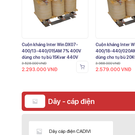
Cuộn kháng Inter Win DX07-
Cuộn kháng Inter W
400/13-440/015AM 7% 400V
400/18-440/020A
dùng cho tụ bù 15Kvar 440V
dùng cho tụ bù 20
3.528.000
VNĐ
3.968.000
VNĐ
2.293.000
VNĐ
2.579.000
VNĐ
Dây - cáp điện
Dây cáp điện CADIVI