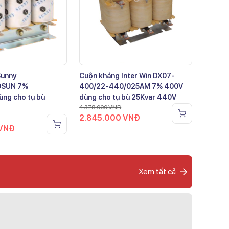
Sunny
Cuộn kháng Inter Win DX07-
0SUN 7%
400/22-440/025AM 7% 400V
ng cho tụ bù
dùng cho tụ bù 25Kvar 440V
4.378.000
VNĐ
2.845.000
VNĐ
VNĐ
Xem tất cả