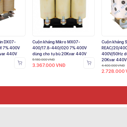
in DX07-
Cuộn kháng Mikro MX07-
Cuộn kháng 
M 7% 400V
400/17.8-440/020 7% 400V
REAC/20/40
Kvar 440V
dùng cho tụ bù 20Kvar 440V
400V/50Hz dù
5.180.000
VNĐ
20Kvar 440V
3.367.000
VNĐ
4.400.000
VNĐ
2.728.000