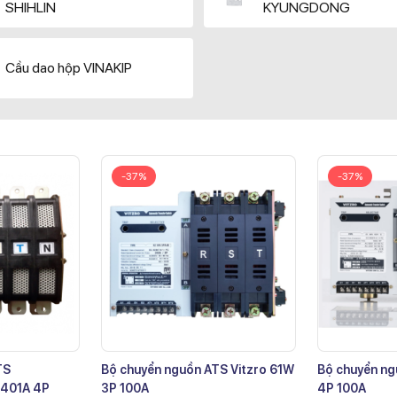
SHIHLIN
KYUNGDONG
Cầu dao hộp VINAKIP
-37%
-37%
TS
Bộ chuyển nguồn ATS Vitzro 61W
Bộ chuyển ng
401A 4P
3P 100A
4P 100A