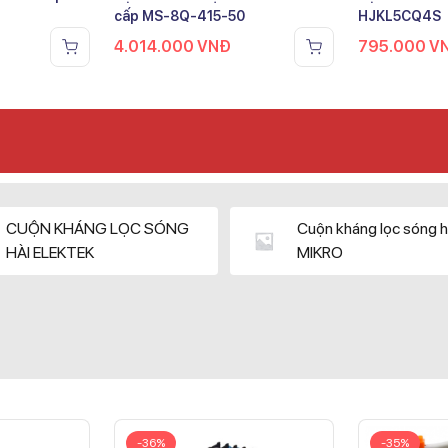
cấp MS-8Q-415-50
HJKL5CQ4S
4.014.000
VNĐ
795.000
V
CUỘN KHÁNG LỌC SÓNG
Cuộn kháng lọc sóng h
HÀI ELEKTEK
MIKRO
-36%
-35%