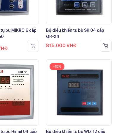
 tụ bù MIKRO 6 cấp
Bộ điều khiển tụ bù SK 04 cấp
50
QR-X4
815.000
VNĐ
VNĐ
-15%
 tụ bù Himel 04 cấp
Bộ điều khiển tụ bù WIZ 12 cấp