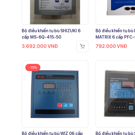
Bộ điều khiển tụ bù SHIZUKI 6
Bộ điều khiển tụ b
cấp MS-6Q-415-50
MATRIX 6 cấp PFC
3.692.000
VNĐ
792.000
VNĐ
-15%
Bộ điều khiển tụ bù WIZ 06 cấp
Bộ điều khiển tụ bù