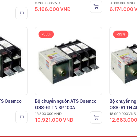
8.200.000
VNĐ
9.800.000
VNĐ
5.166.000
VNĐ
6.174.000
-33%
-33%
ATS Osemco
Bộ chuyển nguồn ATS Osemco
Bộ chuyển n
OSS-61 TN 3P 100A
OSS-61 TN 4
16.300.000
VNĐ
18.900.000
VNĐ
10.921.000
VNĐ
12.663.00