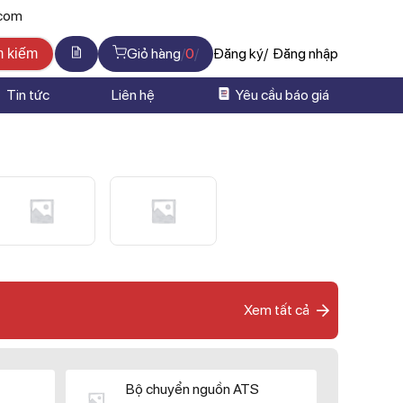
.com
Giỏ hàng
0
Đăng ký
Đăng nhập
m kiếm
Tin tức
Liên hệ
Yêu cầu báo giá
Xem tất cả
Bộ chuyển nguồn ATS