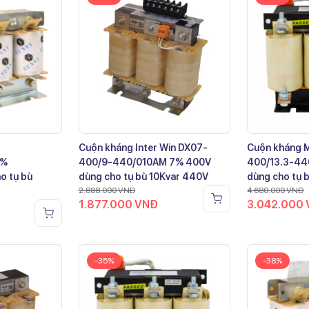
Cuộn kháng Inter Win DX07-
Cuộn kháng 
7%
400/9-440/010AM 7% 400V
400/13.3-44
o tụ bù
dùng cho tụ bù 10Kvar 440V
dùng cho tụ 
2.888.000
VNĐ
4.680.000
VNĐ
1.877.000
VNĐ
3.042.000
-35%
-38%