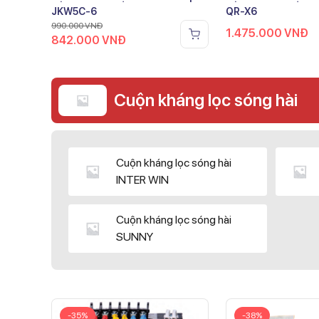
JKW5C-6
QR-X6
990.000
VNĐ
1.475.000
VNĐ
842.000
VNĐ
Cuộn kháng lọc sóng hài
Cuộn kháng lọc sóng hài
INTER WIN
Cuộn kháng lọc sóng hài
SUNNY
-35%
-38%