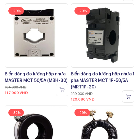
-29%
-29%
Biến dòng đo lường hộp nhựa
Biến dòng đo lường hộp nhựa 1
MASTER MCT 50/5A (MBH-30)
pha MASTER MCT 1P-50/5A
(MRT1P-20)
164.000
VNĐ
117.000
VNĐ
169.000
VNĐ
120.080
VNĐ
-32%
-29%