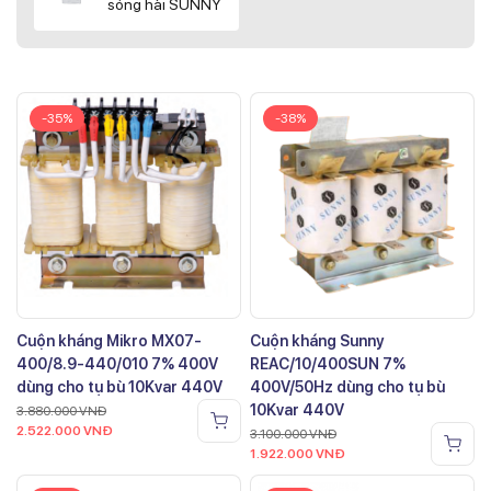
sóng hài SUNNY
-35%
-38%
Cuộn kháng Mikro MX07-
Cuộn kháng Sunny
400/8.9-440/010 7% 400V
REAC/10/400SUN 7%
dùng cho tụ bù 10Kvar 440V
400V/50Hz dùng cho tụ bù
10Kvar 440V
3.880.000
VNĐ
2.522.000
VNĐ
3.100.000
VNĐ
1.922.000
VNĐ