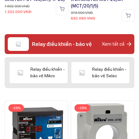
(MCT/20/1/5)
1.692.000
VNĐ
1.202.000
VNĐ
974.000
VNĐ
692.080
VNĐ
Relay điều khiển - bảo vệ
Xem tất cả
Relay điều khiển -
Relay điều khiển -
bảo vệ Mikro
bảo vệ Selec
-38%
-38%