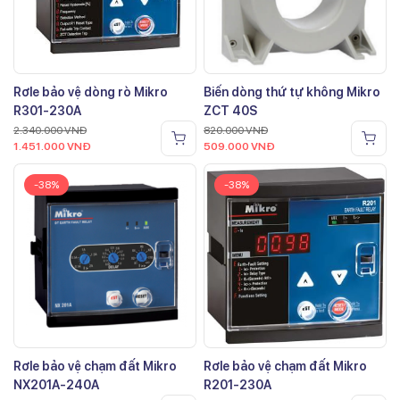
Rơle bảo vệ dòng rò Mikro
Biến dòng thứ tự không Mikro
R301-230A
ZCT 40S
2.340.000
VNĐ
820.000
VNĐ
1.451.000
VNĐ
509.000
VNĐ
-38%
-38%
Rơle bảo vệ chạm đất Mikro
Rơle bảo vệ chạm đất Mikro
NX201A-240A
R201-230A