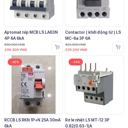
Aptomat tép MCB LS LA63N
Contactor ( khởi động từ ) LS
4P 6A 6kA
MC-6a 3P 6A
590.000
VNĐ
420.000
VNĐ
336.300
VNĐ
235.200
VNĐ
-43%
-44%
RCCB LS RKN 1P+N 25A 30mA
Rơ le nhiệt LS MT-12 3P
6kA
0.82(0.63-1)A