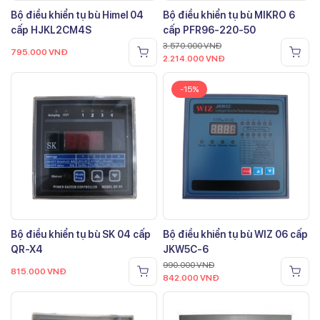
Bộ điều khiển tụ bù Himel 04
Bộ điều khiển tụ bù MIKRO 6
cấp HJKL2CM4S
cấp PFR96-220-50
3.570.000
VNĐ
795.000
VNĐ
2.214.000
VNĐ
-15%
Bộ điều khiển tụ bù SK 04 cấp
Bộ điều khiển tụ bù WIZ 06 cấp
QR-X4
JKW5C-6
990.000
VNĐ
815.000
VNĐ
842.000
VNĐ