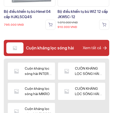
Bộ điều khiển tụ bù Himel 04
Bộ điều khiển tụ bù WIZ 12 cấp
cấp HJKL5CQ4S
JKW5C-12
1.070.000
VNĐ
795.000
VNĐ
910.000
VNĐ
Cuộn kháng lọc sóng hài
Xem tất cả
Cuộn kháng lọc
CUỘN KHÁNG
sóng hài INTER
LỌC SÓNG HÀI
WIN
ELEKTEK
Cuộn kháng lọc
CUỘN KHÁNG
sóng hài MIKRO
LỌC SÓNG HÀI
NUINTEK
Cuộn kháng lọc