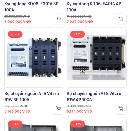
Kyungdong KD06-F301A 3P
Kyungdong KD06-F401A 4P
100A
100A
10.000.000
VNĐ
11.500.000
VNĐ
6.900.000
VNĐ
7.935.000
VNĐ
-37%
-37%
Bộ chuyển nguồn ATS Vitzro
Bộ chuyển nguồn ATS Vitzro
61W 3P 100A
61W 4P 100A
8.200.000
VNĐ
9.800.000
VNĐ
5.166.000
VNĐ
6.174.000
VNĐ
-8%
-8%