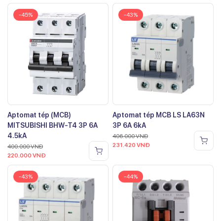
-45%
-43%
Aptomat tép (MCB)
Aptomat tép MCB LS LA63N
MITSUBISHI BHW-T4 3P 6A
3P 6A 6kA
4.5kA
406.000
VNĐ
231.420
VNĐ
400.000
VNĐ
220.000
VNĐ
-43%
-44%