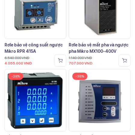
Rơle bảo vệ công suất ngược
Rơle bảo vệ mất pha và ngược
Mikro RPR 415A
pha Mikro MX100-400V
6.540.000
VNĐ
1.140.000
VNĐ
4.055.000
VNĐ
707.000
VNĐ
-38%
-38%