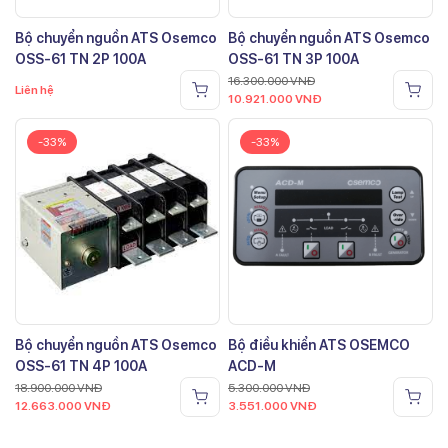
Bộ chuyển nguồn ATS Osemco
Bộ chuyển nguồn ATS Osemco
OSS-61 TN 2P 100A
OSS-61 TN 3P 100A
16.300.000
VNĐ
Liên hệ
10.921.000
VNĐ
-33%
-33%
Bộ chuyển nguồn ATS Osemco
Bộ điều khiển ATS OSEMCO
OSS-61 TN 4P 100A
ACD-M
18.900.000
VNĐ
5.300.000
VNĐ
12.663.000
VNĐ
3.551.000
VNĐ