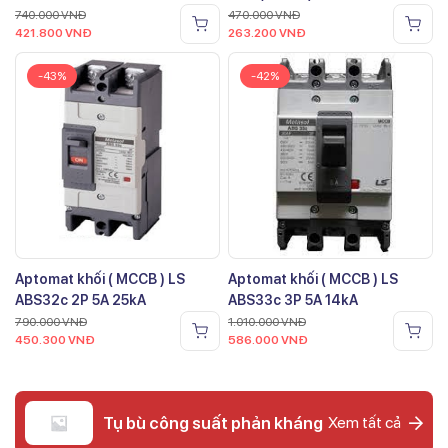
740.000
VNĐ
470.000
VNĐ
421.800
VNĐ
263.200
VNĐ
-43%
-42%
Aptomat khối ( MCCB ) LS
Aptomat khối ( MCCB ) LS
ABS32c 2P 5A 25kA
ABS33c 3P 5A 14kA
790.000
VNĐ
1.010.000
VNĐ
450.300
VNĐ
586.000
VNĐ
Tụ bù công suất phản kháng
Xem tất cả