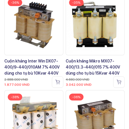
-36%
-35%
Cuộn kháng Inter Win DX07-
Cuộn kháng Mikro MX07-
400/9-440/010AM 7% 400V
400/13.3-440/015 7% 400V
dùng cho tụ bù 10Kvar 440V
dùng cho tụ bù 15Kvar 440V
2.888.000
VNĐ
4.680.000
VNĐ
1.877.000
VNĐ
3.042.000
VNĐ
-38%
-36%