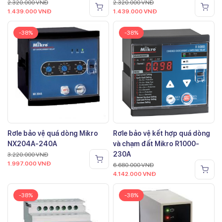
2.320.000
VNĐ
2.320.000
VNĐ
1.439.000
VNĐ
1.439.000
VNĐ
-38%
-38%
Rơle bảo vệ quá dòng Mikro
Rơle bảo vệ kết hợp quá dòng
NX204A-240A
và chạm đất Mikro R1000-
230A
3.220.000
VNĐ
1.997.000
VNĐ
6.680.000
VNĐ
4.142.000
VNĐ
-38%
-38%