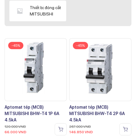
Thiết bị đóng cắt
MITSUBISHI
-45%
-45%
Aptomat tép (MCB)
Aptomat tép (MCB)
MITSUBISHI BHW-T4 1P 6A
MITSUBISHI BHW-T4 2P 6A
4.5kA
4.5kA
120.000
VNĐ
267.000
VNĐ
66.000
VNĐ
146.850
VNĐ