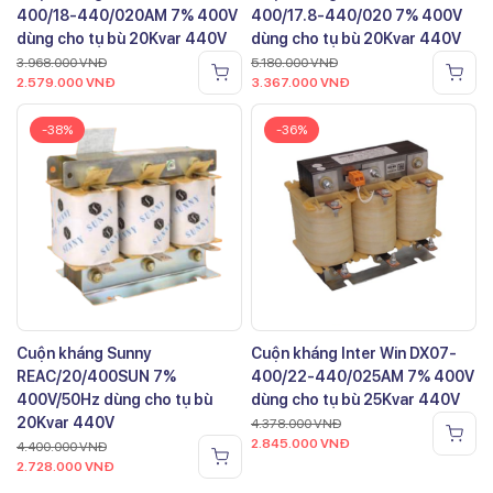
400/18-440/020AM 7% 400V
400/17.8-440/020 7% 400V
dùng cho tụ bù 20Kvar 440V
dùng cho tụ bù 20Kvar 440V
3.968.000
VNĐ
5.180.000
VNĐ
2.579.000
VNĐ
3.367.000
VNĐ
-38%
-36%
Cuộn kháng Sunny
Cuộn kháng Inter Win DX07-
REAC/20/400SUN 7%
400/22-440/025AM 7% 400V
400V/50Hz dùng cho tụ bù
dùng cho tụ bù 25Kvar 440V
20Kvar 440V
4.378.000
VNĐ
2.845.000
VNĐ
4.400.000
VNĐ
2.728.000
VNĐ