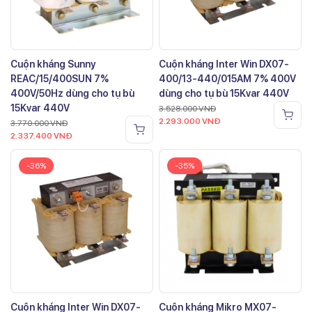
Cuộn kháng Sunny
Cuộn kháng Inter Win DX07-
REAC/15/400SUN 7%
400/13-440/015AM 7% 400V
400V/50Hz dùng cho tụ bù
dùng cho tụ bù 15Kvar 440V
15Kvar 440V
3.528.000
VNĐ
2.293.000
VNĐ
3.770.000
VNĐ
2.337.400
VNĐ
-36%
-35%
Cuộn kháng Inter Win DX07-
Cuộn kháng Mikro MX07-