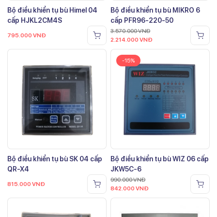
Bộ điều khiển tụ bù Himel 04
Bộ điều khiển tụ bù MIKRO 6
cấp HJKL2CM4S
cấp PFR96-220-50
3.570.000
VNĐ
795.000
VNĐ
2.214.000
VNĐ
-15%
Bộ điều khiển tụ bù SK 04 cấp
Bộ điều khiển tụ bù WIZ 06 cấp
QR-X4
JKW5C-6
990.000
VNĐ
815.000
VNĐ
842.000
VNĐ