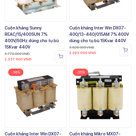
Cuộn kháng Sunny
Cuộn kháng Inter Win DX07-
REAC/15/400SUN 7%
400/13-440/015AM 7% 400V
400V/50Hz dùng cho tụ bù
dùng cho tụ bù 15Kvar 440V
15Kvar 440V
3.528.000
VNĐ
2.293.000
VNĐ
3.770.000
VNĐ
2.337.400
VNĐ
-36%
-35%
Cuộn kháng Inter Win DX07-
Cuộn kháng Mikro MX07-