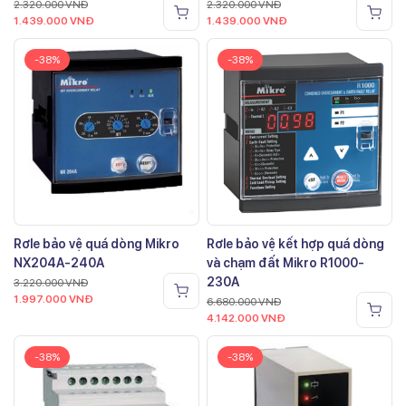
2.320.000
VNĐ
2.320.000
VNĐ
1.439.000
VNĐ
1.439.000
VNĐ
-38%
-38%
Rơle bảo vệ quá dòng Mikro
Rơle bảo vệ kết hợp quá dòng
NX204A-240A
và chạm đất Mikro R1000-
230A
3.220.000
VNĐ
1.997.000
VNĐ
6.680.000
VNĐ
4.142.000
VNĐ
-38%
-38%