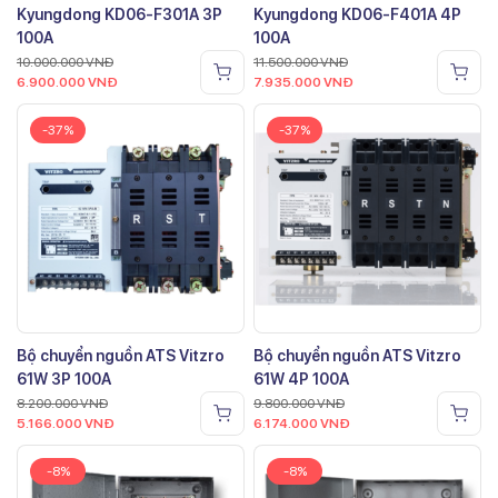
Kyungdong KD06-F301A 3P
Kyungdong KD06-F401A 4P
100A
100A
10.000.000
VNĐ
11.500.000
VNĐ
6.900.000
VNĐ
7.935.000
VNĐ
-37%
-37%
Bộ chuyển nguồn ATS Vitzro
Bộ chuyển nguồn ATS Vitzro
61W 3P 100A
61W 4P 100A
8.200.000
VNĐ
9.800.000
VNĐ
5.166.000
VNĐ
6.174.000
VNĐ
-8%
-8%