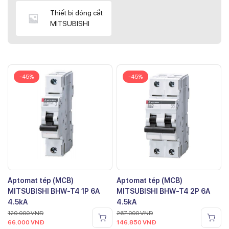
Thiết bị đóng cắt
MITSUBISHI
-45%
-45%
Aptomat tép (MCB)
Aptomat tép (MCB)
MITSUBISHI BHW-T4 1P 6A
MITSUBISHI BHW-T4 2P 6A
4.5kA
4.5kA
120.000
VNĐ
267.000
VNĐ
66.000
VNĐ
146.850
VNĐ