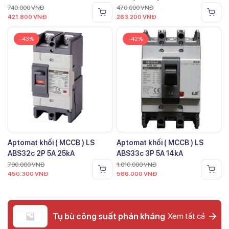
740.000
VNĐ
470.000
VNĐ
421.800
VNĐ
263.200
VNĐ
-43%
-42%
Aptomat khối ( MCCB ) LS
Aptomat khối ( MCCB ) LS
ABS32c 2P 5A 25kA
ABS33c 3P 5A 14kA
790.000
VNĐ
1.010.000
VNĐ
450.300
VNĐ
586.000
VNĐ
Tụ bù công suất phản kháng
Xem tất cả