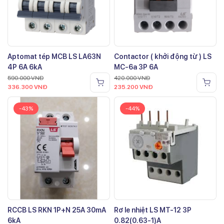
Aptomat tép MCB LS LA63N
Contactor ( khởi động từ ) LS
4P 6A 6kA
MC-6a 3P 6A
590.000
VNĐ
420.000
VNĐ
336.300
VNĐ
235.200
VNĐ
-43%
-44%
RCCB LS RKN 1P+N 25A 30mA
Rơ le nhiệt LS MT-12 3P
6kA
0.82(0.63-1)A