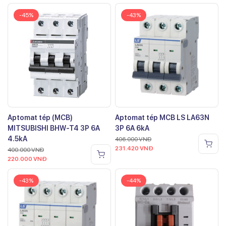
-45%
-43%
Aptomat tép (MCB)
Aptomat tép MCB LS LA63N
MITSUBISHI BHW-T4 3P 6A
3P 6A 6kA
4.5kA
406.000
VNĐ
231.420
VNĐ
400.000
VNĐ
220.000
VNĐ
-43%
-44%