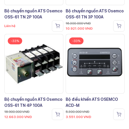
Bộ chuyển nguồn ATS Osemco
Bộ chuyển nguồn ATS Osemco
OSS-61 TN 2P 100A
OSS-61 TN 3P 100A
16.300.000
VNĐ
Liên hệ
10.921.000
VNĐ
-33%
-33%
Bộ chuyển nguồn ATS Osemco
Bộ điều khiển ATS OSEMCO
OSS-61 TN 4P 100A
ACD-M
18.900.000
VNĐ
5.300.000
VNĐ
12.663.000
VNĐ
3.551.000
VNĐ