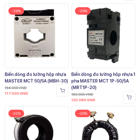
-29%
-29%
Biến dòng đo lường hộp nhựa
Biến dòng đo lường hộp nhựa 1
MASTER MCT 50/5A (MBH-30)
pha MASTER MCT 1P-50/5A
(MRT1P-20)
164.000
VNĐ
117.000
VNĐ
169.000
VNĐ
120.080
VNĐ
-32%
-29%