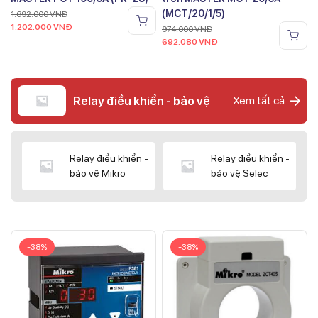
(MCT/20/1/5)
1.692.000
VNĐ
1.202.000
VNĐ
974.000
VNĐ
692.080
VNĐ
Relay điều khiển - bảo vệ
Xem tất cả
Relay điều khiển -
Relay điều khiển -
bảo vệ Mikro
bảo vệ Selec
-38%
-38%