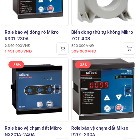
Rơle bảo vệ dòng rò Mikro
Biến dòng thứ tự không Mikro
R301-230A
ZCT 40S
2.340.000
VNĐ
820.000
VNĐ
1.451.000
VNĐ
509.000
VNĐ
-38%
-38%
Rơle bảo vệ chạm đất Mikro
Rơle bảo vệ chạm đất Mikro
NX201A-240A
R201-230A