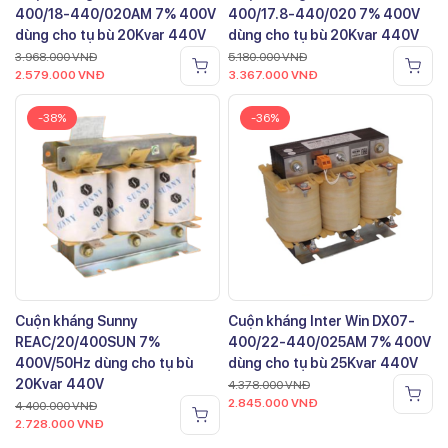
400/18-440/020AM 7% 400V
400/17.8-440/020 7% 400V
dùng cho tụ bù 20Kvar 440V
dùng cho tụ bù 20Kvar 440V
3.968.000
VNĐ
5.180.000
VNĐ
2.579.000
VNĐ
3.367.000
VNĐ
-38%
-36%
Cuộn kháng Sunny
Cuộn kháng Inter Win DX07-
REAC/20/400SUN 7%
400/22-440/025AM 7% 400V
400V/50Hz dùng cho tụ bù
dùng cho tụ bù 25Kvar 440V
20Kvar 440V
4.378.000
VNĐ
2.845.000
VNĐ
4.400.000
VNĐ
2.728.000
VNĐ