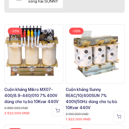
sóng hài SUNNY
-35%
-38%
Cuộn kháng Mikro MX07-
Cuộn kháng Sunny
400/8.9-440/010 7% 400V
REAC/10/400SUN 7%
dùng cho tụ bù 10Kvar 440V
400V/50Hz dùng cho tụ bù
10Kvar 440V
3.880.000
VNĐ
2.522.000
VNĐ
3.100.000
VNĐ
1.922.000
VNĐ