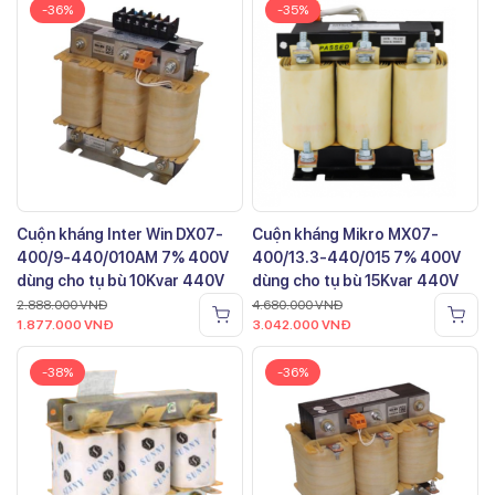
-36%
-35%
Cuộn kháng Inter Win DX07-
Cuộn kháng Mikro MX07-
400/9-440/010AM 7% 400V
400/13.3-440/015 7% 400V
dùng cho tụ bù 10Kvar 440V
dùng cho tụ bù 15Kvar 440V
2.888.000
VNĐ
4.680.000
VNĐ
1.877.000
VNĐ
3.042.000
VNĐ
-38%
-36%