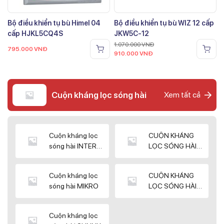
Bộ điều khiển tụ bù Himel 04
Bộ điều khiển tụ bù WIZ 12 cấp
cấp HJKL5CQ4S
JKW5C-12
1.070.000
VNĐ
795.000
VNĐ
910.000
VNĐ
Cuộn kháng lọc sóng hài
Xem tất cả
Cuộn kháng lọc
CUỘN KHÁNG
sóng hài INTER
LỌC SÓNG HÀI
WIN
ELEKTEK
Cuộn kháng lọc
CUỘN KHÁNG
sóng hài MIKRO
LỌC SÓNG HÀI
NUINTEK
Cuộn kháng lọc