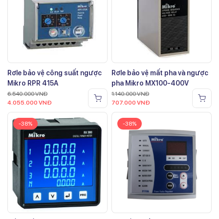
Rơle bảo vệ công suất ngược
Rơle bảo vệ mất pha và ngược
Mikro RPR 415A
pha Mikro MX100-400V
6.540.000
VNĐ
1.140.000
VNĐ
4.055.000
VNĐ
707.000
VNĐ
-38%
-38%