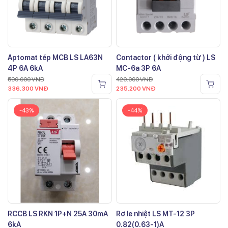
Aptomat tép MCB LS LA63N
Contactor ( khởi động từ ) LS
4P 6A 6kA
MC-6a 3P 6A
590.000
VNĐ
420.000
VNĐ
336.300
VNĐ
235.200
VNĐ
-43%
-44%
RCCB LS RKN 1P+N 25A 30mA
Rơ le nhiệt LS MT-12 3P
6kA
0.82(0.63-1)A