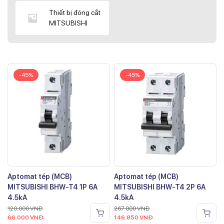
Thiết bị đóng cắt
MITSUBISHI
-45%
-45%
Aptomat tép (MCB)
Aptomat tép (MCB)
MITSUBISHI BHW-T4 1P 6A
MITSUBISHI BHW-T4 2P 6A
4.5kA
4.5kA
120.000
VNĐ
267.000
VNĐ
66.000
VNĐ
146.850
VNĐ