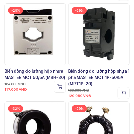
-29%
-29%
Biến dòng đo lường hộp nhựa
Biến dòng đo lường hộp nhựa 1
MASTER MCT 50/5A (MBH-30)
pha MASTER MCT 1P-50/5A
(MRT1P-20)
164.000
VNĐ
117.000
VNĐ
169.000
VNĐ
120.080
VNĐ
-32%
-29%