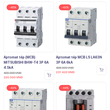
-45%
-43%
Aptomat tép (MCB)
Aptomat tép MCB LS LA63N
MITSUBISHI BHW-T4 3P 6A
3P 6A 6kA
4.5kA
406.000
VNĐ
231.420
VNĐ
400.000
VNĐ
220.000
VNĐ
-43%
-44%