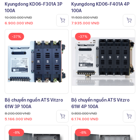
Kyungdong KD06-F301A 3P
Kyungdong KD06-F401A 4P
100A
100A
10.000.000
VNĐ
11.500.000
VNĐ
6.900.000
VNĐ
7.935.000
VNĐ
-37%
-37%
Bộ chuyển nguồn ATS Vitzro
Bộ chuyển nguồn ATS Vitzro
61W 3P 100A
61W 4P 100A
8.200.000
VNĐ
9.800.000
VNĐ
5.166.000
VNĐ
6.174.000
VNĐ
-8%
-8%