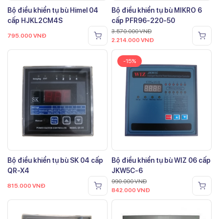
Bộ điều khiển tụ bù Himel 04
Bộ điều khiển tụ bù MIKRO 6
cấp HJKL2CM4S
cấp PFR96-220-50
3.570.000
VNĐ
795.000
VNĐ
2.214.000
VNĐ
-15%
Bộ điều khiển tụ bù SK 04 cấp
Bộ điều khiển tụ bù WIZ 06 cấp
QR-X4
JKW5C-6
990.000
VNĐ
815.000
VNĐ
842.000
VNĐ