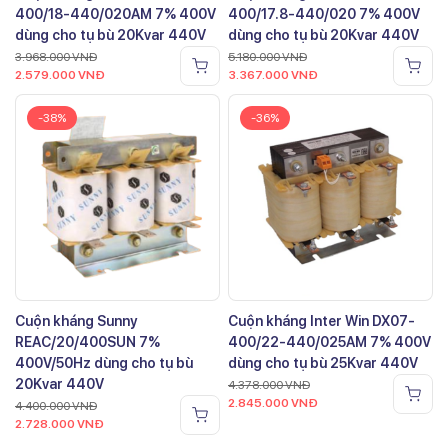
400/18-440/020AM 7% 400V
400/17.8-440/020 7% 400V
dùng cho tụ bù 20Kvar 440V
dùng cho tụ bù 20Kvar 440V
3.968.000
VNĐ
5.180.000
VNĐ
2.579.000
VNĐ
3.367.000
VNĐ
-38%
-36%
Cuộn kháng Sunny
Cuộn kháng Inter Win DX07-
REAC/20/400SUN 7%
400/22-440/025AM 7% 400V
400V/50Hz dùng cho tụ bù
dùng cho tụ bù 25Kvar 440V
20Kvar 440V
4.378.000
VNĐ
2.845.000
VNĐ
4.400.000
VNĐ
2.728.000
VNĐ