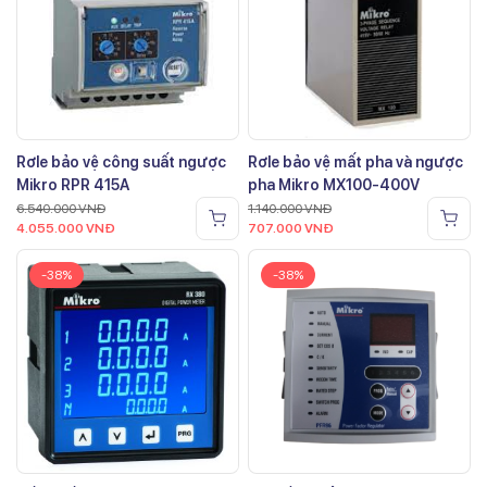
Rơle bảo vệ công suất ngược
Rơle bảo vệ mất pha và ngược
Mikro RPR 415A
pha Mikro MX100-400V
6.540.000
VNĐ
1.140.000
VNĐ
4.055.000
VNĐ
707.000
VNĐ
-38%
-38%