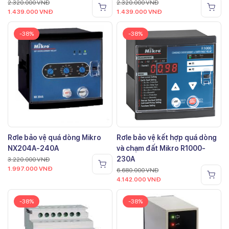
2.320.000
VNĐ
2.320.000
VNĐ
1.439.000
VNĐ
1.439.000
VNĐ
-38%
-38%
Rơle bảo vệ quá dòng Mikro
Rơle bảo vệ kết hợp quá dòng
NX204A-240A
và chạm đất Mikro R1000-
230A
3.220.000
VNĐ
1.997.000
VNĐ
6.680.000
VNĐ
4.142.000
VNĐ
-38%
-38%