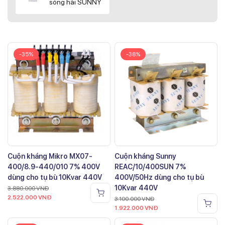
sóng hài SUNNY
-35%
-38%
Cuộn kháng Mikro MX07-
Cuộn kháng Sunny
400/8.9-440/010 7% 400V
REAC/10/400SUN 7%
dùng cho tụ bù 10Kvar 440V
400V/50Hz dùng cho tụ bù
10Kvar 440V
3.880.000
VNĐ
2.522.000
VNĐ
3.100.000
VNĐ
1.922.000
VNĐ