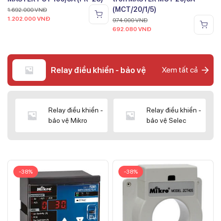
(MCT/20/1/5)
1.692.000
VNĐ
1.202.000
VNĐ
974.000
VNĐ
692.080
VNĐ
Relay điều khiển - bảo vệ
Xem tất cả
Relay điều khiển -
Relay điều khiển -
bảo vệ Mikro
bảo vệ Selec
-38%
-38%