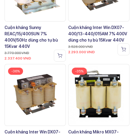
Cuộn kháng Sunny
Cuộn kháng Inter Win DX07-
REAC/15/400SUN 7%
400/13-440/015AM 7% 400V
400V/50Hz dùng cho tụ bù
dùng cho tụ bù 15Kvar 440V
15Kvar 440V
3.528.000
VNĐ
2.293.000
VNĐ
3.770.000
VNĐ
2.337.400
VNĐ
-36%
-35%
Cuộn kháng Inter Win DX07-
Cuộn kháng Mikro MX07-