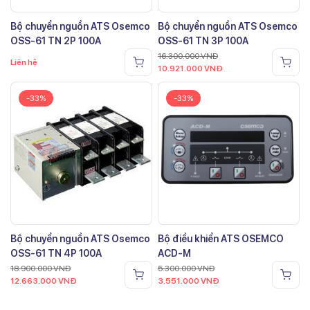
Bộ chuyển nguồn ATS Osemco
Bộ chuyển nguồn ATS Osemco
OSS-61 TN 2P 100A
OSS-61 TN 3P 100A
16.300.000
VNĐ
Liên hệ
10.921.000
VNĐ
-33%
-33%
Bộ chuyển nguồn ATS Osemco
Bộ điều khiển ATS OSEMCO
OSS-61 TN 4P 100A
ACD-M
18.900.000
VNĐ
5.300.000
VNĐ
12.663.000
VNĐ
3.551.000
VNĐ