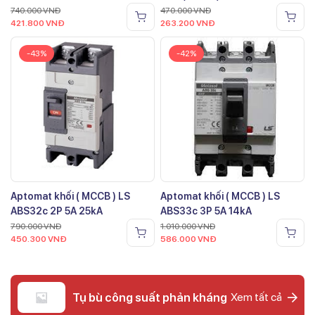
740.000
VNĐ
470.000
VNĐ
421.800
VNĐ
263.200
VNĐ
-43%
-42%
Aptomat khối ( MCCB ) LS
Aptomat khối ( MCCB ) LS
ABS32c 2P 5A 25kA
ABS33c 3P 5A 14kA
790.000
VNĐ
1.010.000
VNĐ
450.300
VNĐ
586.000
VNĐ
Tụ bù công suất phản kháng
Xem tất cả