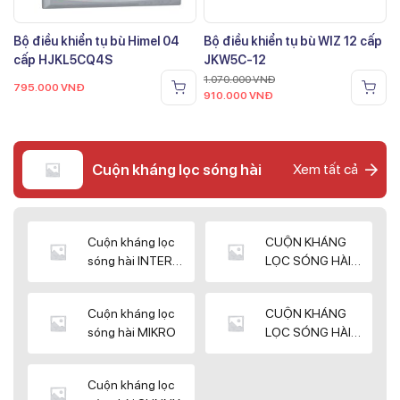
Bộ điều khiển tụ bù Himel 04
Bộ điều khiển tụ bù WIZ 12 cấp
cấp HJKL5CQ4S
JKW5C-12
1.070.000
VNĐ
795.000
VNĐ
910.000
VNĐ
Cuộn kháng lọc sóng hài
Xem tất cả
Cuộn kháng lọc
CUỘN KHÁNG
sóng hài INTER
LỌC SÓNG HÀI
WIN
ELEKTEK
Cuộn kháng lọc
CUỘN KHÁNG
sóng hài MIKRO
LỌC SÓNG HÀI
NUINTEK
Cuộn kháng lọc