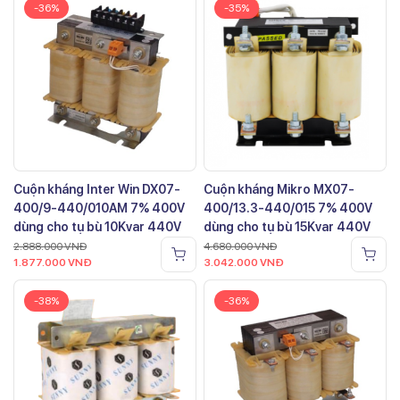
-36%
-35%
Cuộn kháng Inter Win DX07-
Cuộn kháng Mikro MX07-
400/9-440/010AM 7% 400V
400/13.3-440/015 7% 400V
dùng cho tụ bù 10Kvar 440V
dùng cho tụ bù 15Kvar 440V
2.888.000
VNĐ
4.680.000
VNĐ
1.877.000
VNĐ
3.042.000
VNĐ
-38%
-36%