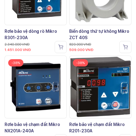
Rơle bảo vệ dòng rò Mikro
Biến dòng thứ tự không Mikro
R301-230A
ZCT 40S
2.340.000
VNĐ
820.000
VNĐ
1.451.000
VNĐ
509.000
VNĐ
-38%
-38%
Rơle bảo vệ chạm đất Mikro
Rơle bảo vệ chạm đất Mikro
NX201A-240A
R201-230A